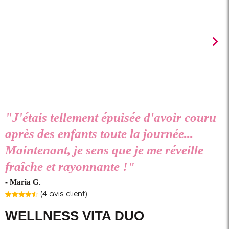
"J'étais tellement épuisée d'avoir couru
après des enfants toute la journée...
Maintenant, je sens que je me réveille
fraîche et rayonnante !"
- Maria G.
(
4
avis client)
Noté
4
4.50
sur 5
WELLNESS VITA DUO
basé sur
notations
client