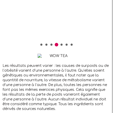
BEST SELLER
SPRING REBORN
Detox/SlimFit/Wellness + Bouteille
C’est un best-seller pour une raison!
Note
4.25
€
55.50
€
46.90
sur 5
Les résultats peuvent varier : les causes de surpoids ou de
l’obésité varient d’une personne à l’autre. Qu’elles soient
génétiques ou environnementales, il faut noter que la
quantité de nourriture, la vitesse de métabolisme varient
d’une personne à l’autre. De plus, toutes les personnes ne
font pas les mêmes exercices physiques. Cela signifie que
les résultats de la perte de poids varieront également
d’une personne à l’autre. Aucun résultat individuel ne doit
être considéré comme typique. Tous les ingrédients sont
dérivés de sources naturelles.