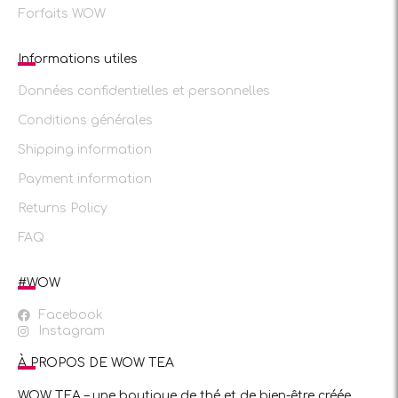
Forfaits WOW
Informations utiles
Données confidentielles et personnelles
Conditions générales
Shipping information
Payment information
Returns Policy
FAQ
#WOW
Facebook
Instagram
À PROPOS DE WOW TEA
WOW TEA – une boutique de thé et de bien-être créée