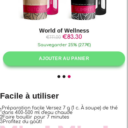
New Year New Me
€
45.60
€
53.80
Sauvegarder 15% (8.2€)
AJOUTER AU PANIER
Facile à utiliser
Préparation facile Versez 7 g (1 c. À soupe) de thé
1
dans 400-500 ml d'eau chaude
2
Faire bouillir pour 7 minutes
3
Profitez du goût!