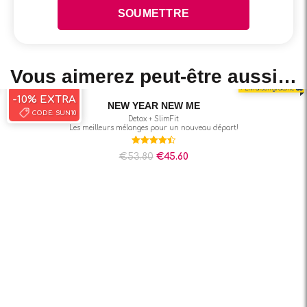
Vous aimerez peut-être aussi…
-15%
-10% EXTRA
CODE:
SUN10
+ Livraison gratuite