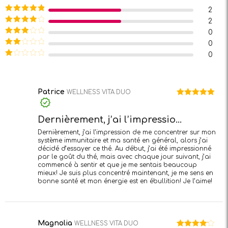
2
Note
5
sur
2
5
Note
4
0
sur 5
Note
3
0
sur 5
Note
0
2
Note
sur
1
5
sur
5
Patrice
WELLNESS VITA DUO
Note
5
sur
5
Dernièrement, j’ai l’impressio...
Dernièrement, j’ai l’impression de me concentrer sur mon
système immunitaire et ma santé en général, alors j’ai
décidé d’essayer ce thé. Au début, j’ai été impressionné
par le goût du thé, mais avec chaque jour suivant, j’ai
commencé à sentir et que je me sentais beaucoup
mieux! Je suis plus concentré maintenant, je me sens en
bonne santé et mon énergie est en ébullition! Je l’aime!
Magnolia
WELLNESS VITA DUO