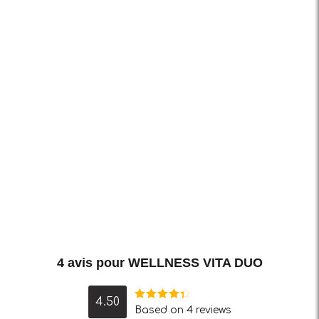
4 avis pour
WELLNESS VITA DUO
4.50
Note
4.50
Based on 4 reviews
sur 5