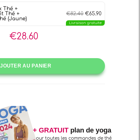
 Thé +
t Thé +
€
82.40
€
65.90
Thé (Jaune)
Livraison gratuite
€
28.60
JOUTER AU PANIER
+ GRATUIT
plan de yoga
pour toutes les commandes de thé