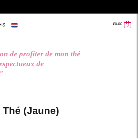
€
0.00
VIS
0
on de profiter de mon thé
 respectueux de
"
e Thé (Jaune)