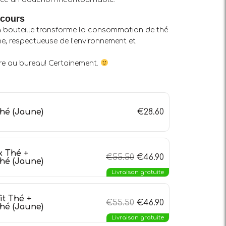
ncours
la bouteille transforme la consommation de thé
ne, respectueuse de l’environnement et
ure au bureau! Certainement.
Thé (Jaune)
€
28.60
 Thé +
€
55.50
€
46.90
Thé (Jaune)
Livraison gratuite
t Thé +
€
55.50
€
46.90
Thé (Jaune)
Livraison gratuite