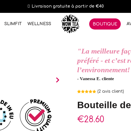
Livraison gratuite à partir de €40
SLIMFIT
WELLNESS
A
BOUTIQUE
"La meilleure faç
préféré - et c’est
l’environnement!
- Vanessa E. cliente
(
2
avis client)
Noté
2
5.00
sur 5 basé
Bouteille d
sur
notations
client
€
28.60