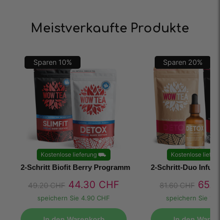
Meistverkaufte Produkte
Sparen
10
%
Sparen
20
%
Kostenlose lieferung
⛟
Kostenlose liefer
2-Schritt Biofit Berry Programm
2-Schritt-Duo Infu
44.30
CHF
65.
49.20
CHF
81.60
CHF
speichern Sie
4.90 CHF
speichern Sie
16
In den Warenkorb
In den Waren