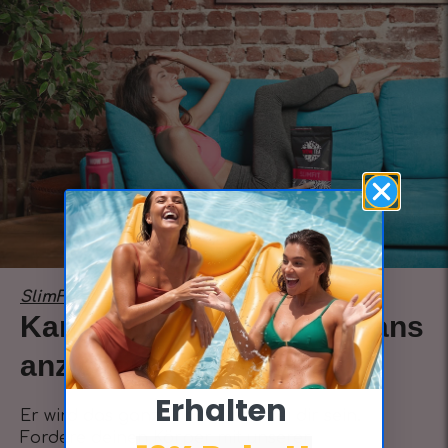
SlimFit, der Tee für Gewichtsverlust.
Kannst du deine alten Jeans
anziehen?
Erhalten ​
Er wird das ganze Jahr über bei dir sein.
Fordere deinen Körper mit unserer