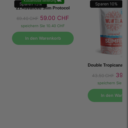
Kostenlose lieferung
⛟
Sparen
15
%
Sparen
10
%
21 Advanced Slim Protocol
59.00
CHF
69.40
CHF
speichern Sie
10.40 CHF
In den Warenkorb
Double Tropicana Sl
39.
43.50
CHF
speichern Sie
4.
In den Waren