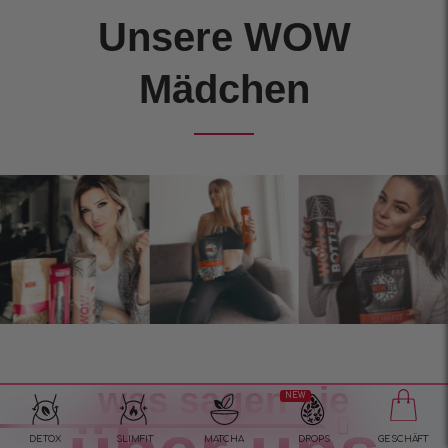
Unsere WOW
Mädchen
was sagen sie
NEW
DETOX
SLIMFIT
MATCHA
DROPS
GESCHÄFT