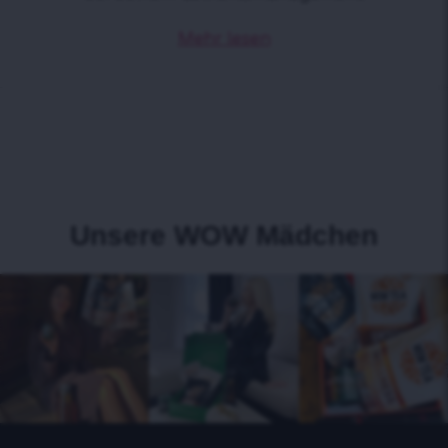
Mehr lesen
Unsere WOW Mädchen