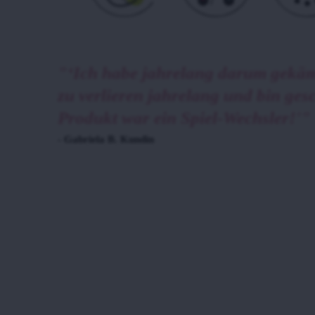
"‘Ich habe jahrelang darum gekäm
zu verlieren jahrelang und bin gesc
Produkt war ein Spiel-Wechsler!'"
- Gabriela B. Kundin