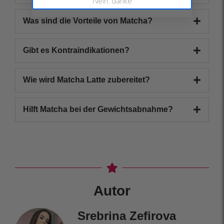
Nein, danke
Was sind die Vorteile von Matcha?
Gibt es Kontraindikationen?
Wie wird Matcha Latte zubereitet?
Hilft Matcha bei der Gewichtsabnahme?
Autor
Srebrina Zefirova