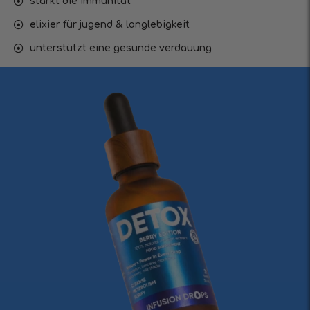
stärkt die immunität
elixier für jugend & langlebigkeit
unterstützt eine gesunde verdauung