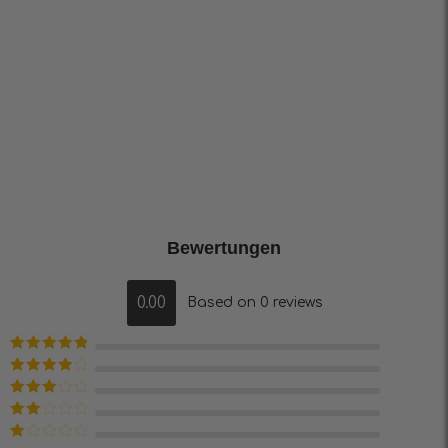
Bewertungen
0.00
Based on 0 reviews
Bewertet mit
5
von 5
Bewertet
mit
4
von
Bewertet
5
mit
3
Bewertet
von 5
mit
2