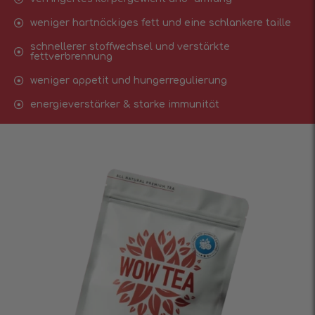
weniger hartnäckiges fett und eine schlankere taille
schnellerer stoffwechsel und verstärkte
fettverbrennung
weniger appetit und hungerregulierung
energieverstärker & starke immunität