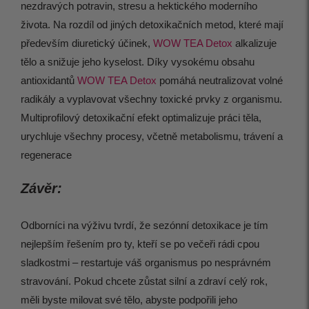
nezdravých potravin, stresu a hektického moderního
života. Na rozdíl od jiných detoxikačních metod, které mají
především diuretický účinek,
WOW TEA Detox
alkalizuje
tělo a snižuje jeho kyselost. Díky vysokému obsahu
antioxidantů
WOW TEA Detox
pomáhá neutralizovat volné
radikály a vyplavovat všechny toxické prvky z organismu.
Multiprofilový detoxikační efekt optimalizuje práci těla,
urychluje všechny procesy, včetně metabolismu, trávení a
regenerace
Závěr:
Odborníci na výživu tvrdí, že sezónní detoxikace je tím
nejlepším řešením pro ty, kteří se po večeři rádi cpou
sladkostmi – restartuje váš organismus po nesprávném
stravování. Pokud chcete zůstat silní a zdraví celý rok,
měli byste milovat své tělo, abyste podpořili jeho