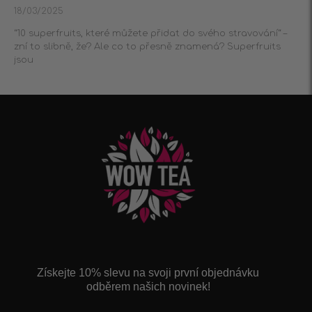
18/03/2025
“10 superfruits, které můžete přidat do svého stravování“ –
zní to slibně, že? Ale co to přesně znamená? Superfruits
jsou
Získejte 10% slevu na svoji první objednávku
odběrem našich novinek!