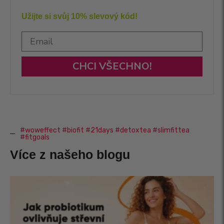
Užijte si svůj 10% slevový kód!
CHCI VŠECHNO!
#woweffect #biofit #21days #detoxtea #slimfittea
#fitgoals
Více z našeho blogu