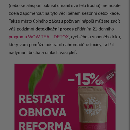
(nebo se alespoň pokusit chránit své tělo trochu), nemusíte
zcela zapomenout na tyto věci během sezónní detoxikace.
Takže místo úplného zákazu požívání nápojů můžete začít
váš podzimní
detoxikační proces
přidáním 21-denního
programu WOW TEA – DETOX
, rychlého a snadného triku,
který vám pomůže odstranit nahromaděné toxiny, snížit
nadýmání břicha a omladit vaši pleť.