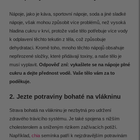
Nápoje, jako je káva, sportovní nápoje, soda a jiné sladké
nápoje, však mohou způsobit více problémů, než vysoká
hladina cukru v krvi, protože vaše tělo potřebuje více vody
k odplavení těchto tekutin z těla, což způsobuje
dehydrataci. Kromě toho, mnoho těchto nápojů obsahuje
nepřirozené složky, které přidávají toxiny, a naše tělo je
musí vyplavit.
Odpověď zní: vykašlete se na nápoje plné
cukru a dejte přednost vodě. Vaše tělo vám za to
poděkuje.
2. Jezte potraviny bohaté na vlákninu
Strava bohatá na vlákninu je nezbytná pro udržení
zdravého trávicího systému. Je také spojena s nižším
cholesterolem a sníženým rizikem zažívacích potíží.
Například,
chia
semínka patří k nejzdravějším potravinám