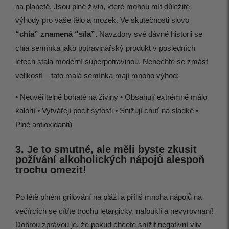
na planetě. Jsou plné živin, které mohou mít důležité
výhody pro vaše tělo a mozek. Ve skutečnosti slovo
“chia” znamená “síla”.
Navzdory své dávné historii se
chia semínka jako potravinářský produkt v posledních
letech stala moderní superpotravinou. Nenechte se zmást
velikostí – tato malá semínka mají mnoho výhod:
• Neuvěřitelně bohaté na živiny • Obsahují extrémně málo
kalorií • Vytvářejí pocit sytosti • Snižují chuť na sladké •
Plné antioxidantů
3. Je to smutné, ale měli byste zkusit
požívání alkoholických nápojů alespoň
trochu omezit!
Po létě plném grilování na pláži a příliš mnoha nápojů na
večírcích se cítíte trochu letargicky, nafouklí a nevyrovnaní!
Dobrou zprávou je, že pokud chcete snížit negativní vliv