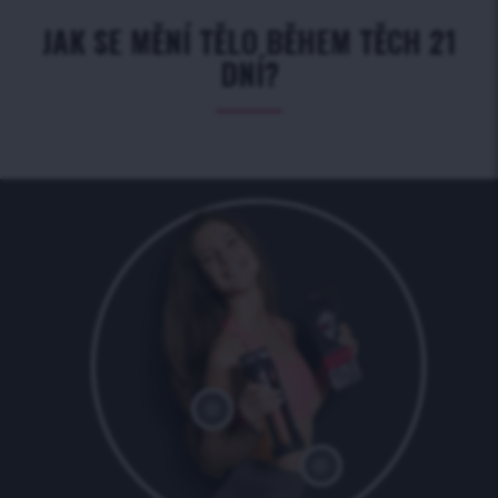
JAK SE MĚNÍ TĚLO BĚHEM TĚCH 21
DNÍ?