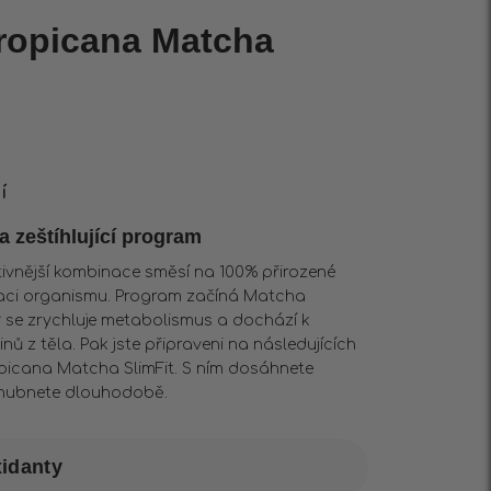
ropicana Matcha
č
í
a zeštíhlující program
tivnější kombinace směsí na 100% přirozené
kaci organismu. Program začíná Matcha
y se zrychluje metabolismus a dochází k
nů z těla. Pak jste připraveni na následujících
opicana Matcha SlimFit. S ním dosáhnete
 zhubnete dlouhodobě.
xidanty