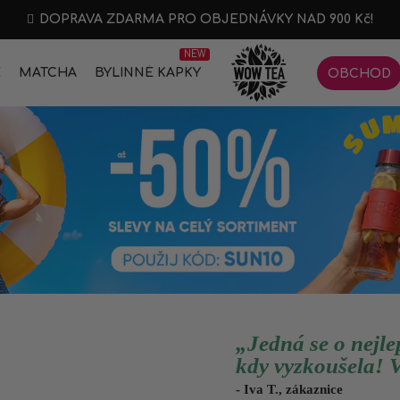
DOPRAVA ZDARMA PRO OBJEDNÁVKY NAD 900 Kč!
NEW
E
MATCHA
BYLINNÉ KAPKY
OBCHOD
„Jedná se o nejle
kdy vyzkoušela! 
- Iva T., zákaznice