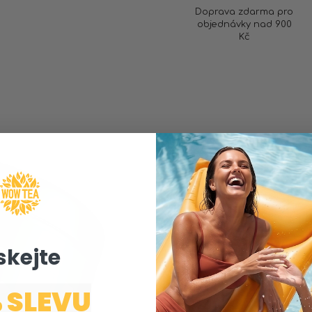
Doprava zdarma pro
objednávky nad 900
Kč
SUMMER TROPICANA
MATCHA SL
skejte ​
100% přírodní a snadno p
 SLEVU
exotickou tropickou chutí
lipkavce pro rychlé form