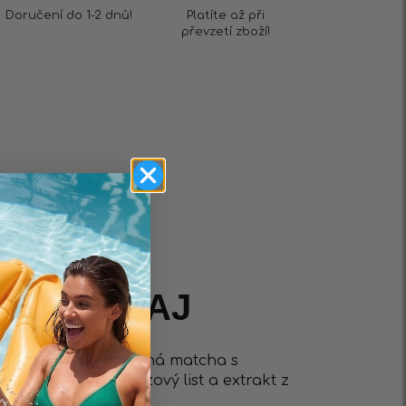
Doručení do 1-2 dnů!
Platíte až při
převzetí zboží!
IMFIT ČAJ
řipravitelná jedinečná matcha s
 + obohacená o březový list a extrakt z
ování postavy.