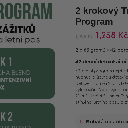
2 krokový T
Program
1,258
K
1,398
Kč
2 x 63 gramů • 42 porc
42-denní detoxikační 
42-denní program nejefek
hubnutí a úplnou detoxi
Detoxem a trvá 21 dní, kd
vylučování škodlivých toxi
21 dní užívání Summer Tr
štíhlého, letního pasu a
Bohatá na antio