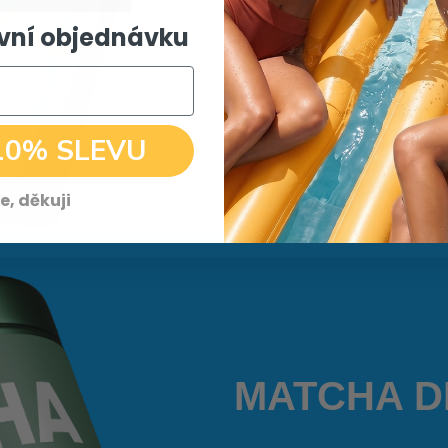
rvní objednávku
bohatá na antioxidanty
vyvážené zvýšení energie
rychlé hubnutí + zeštíhlení
10% SLEVU
zdraví srdce + lepší kogniti
e, děkuji
MATCHA D