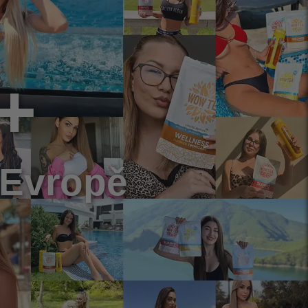
+
 Evropě