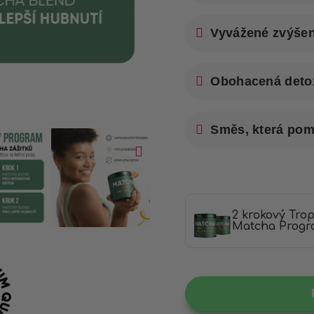
Vyvážené zvýšen
Obohacená detox
Směs, která pomá
2 krokový Tro
Matcha Prog