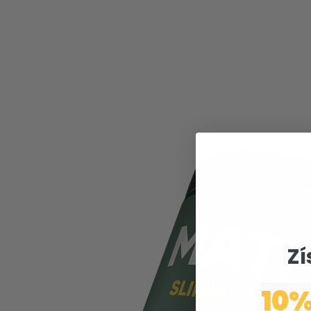
Zí
10%