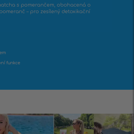
 matcha s pomerančem, obohacená o
 pomeranč – pro zesílený detoxikační
kem
vní funkce