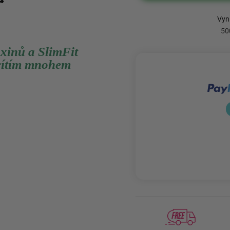
oxinů a SlimFit
e cítím mnohem