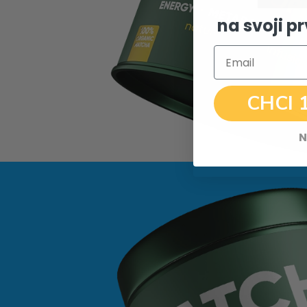
na svoji p
Email
CHCI 
N