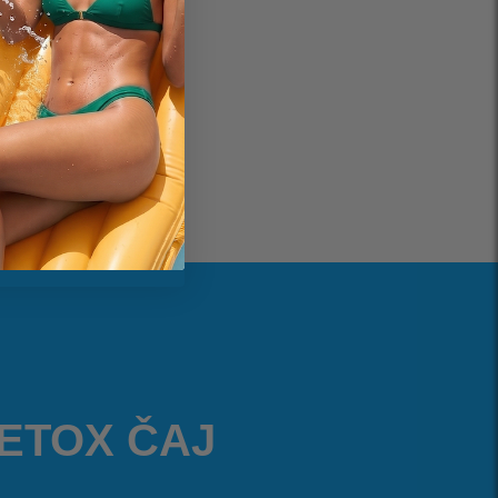
vní funkce
ETOX ČAJ