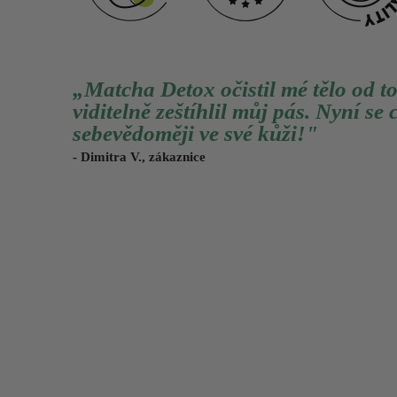
„Matcha Detox očistil mé tělo od t
viditelně zeštíhlil můj pás. Nyní s
sebevědoměji ve své kůži!"
- Dimitra V., zákaznice