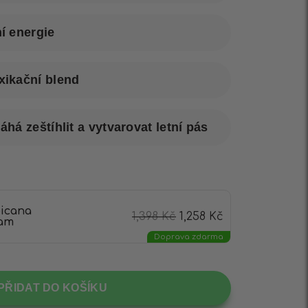
í energie
ikační blend
há zeštíhlit a vytvarovat letní pás
picana
1,398
Kč
1,258
Kč
ram
Doprava zdarma
PŘIDAT DO KOŠÍKU