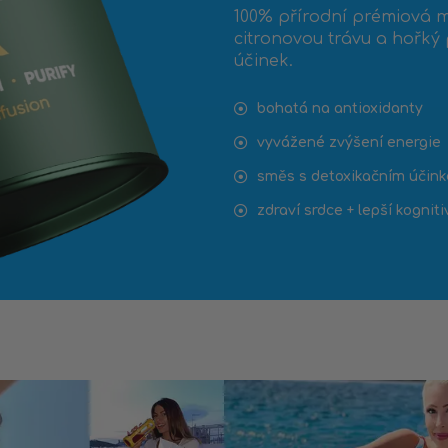
100% přírodní prémiová
citronovou trávu a hořký
účinek.
bohatá na antioxidanty
vyvážené zvýšení energie
směs s detoxikačním účin
zdraví srdce + lepší kogniti