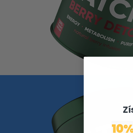
Zí
10%