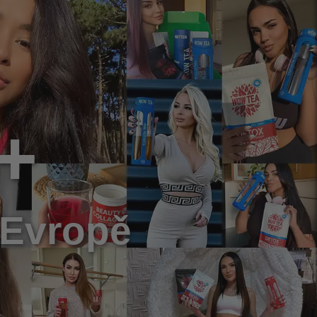
+
 Evropě