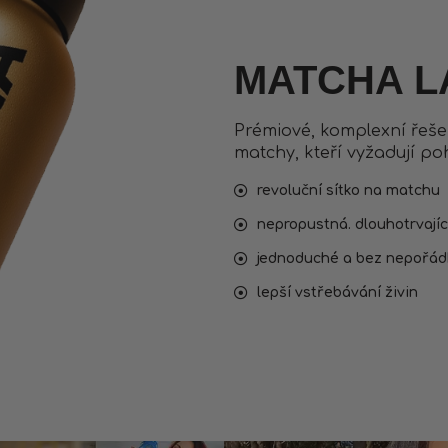
MATCHA L
Prémiové, komplexní řeše
matchy, kteří vyžadují poh
revoluční sítko na matchu
nepropustná. dlouhotrvající
jednoduché a bez nepořád
lepší vstřebávání živin