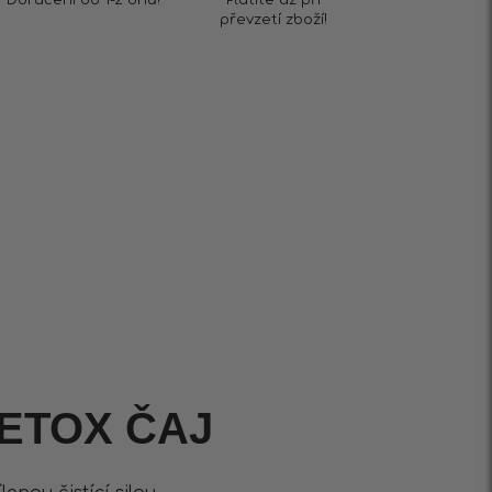
převzetí zboží!
ETOX ČAJ