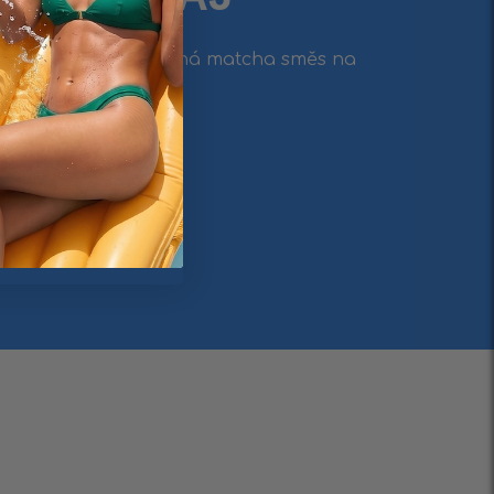
řipravitelná jedinečná matcha směs na
í
vní funkce