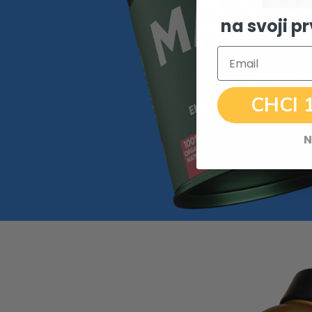
na svoji p
Email
CHCI 
N