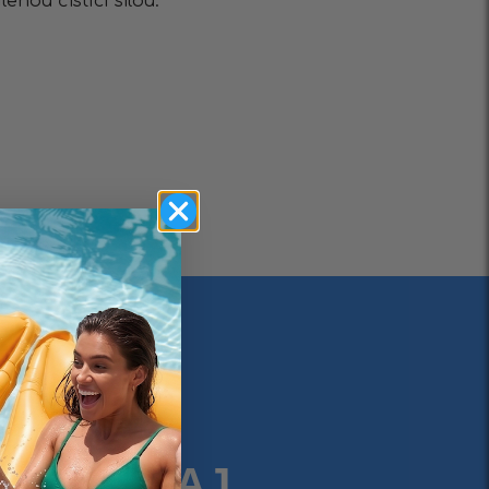
nou čistící silou.
IMFIT ČAJ