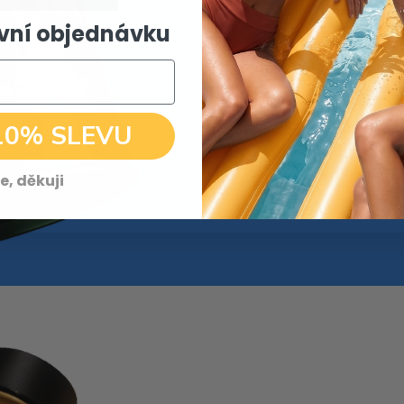
rvní objednávku
100% přírodní a snadno p
hubnutí.
bohatá na antioxidanty
10% SLEVU
vyvážené zvýšení energie
směs pro intenzivní hubnut
e, děkuji
zdraví srdce + lepší kogniti