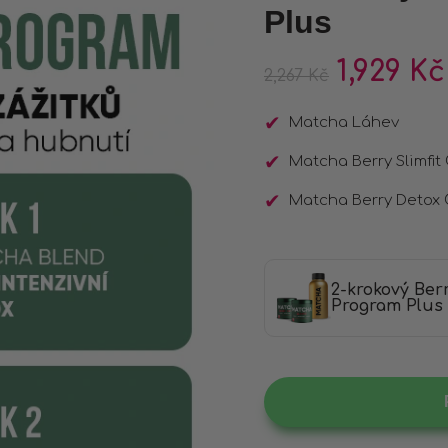
zákazníků
Plus
1,929
Kč
2,267
Kč
Matcha Láhev
Matcha Berry Slimfit
Matcha Berry Detox 
2-krokový Ber
Program Plus