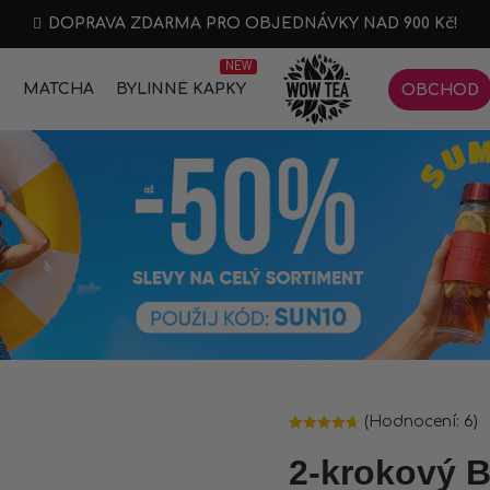
DOPRAVA ZDARMA PRO OBJEDNÁVKY NAD 900 Kč!
NEW
E
MATCHA
BYLINNÉ KAPKY
OBCHOD
(Hodnocení:
6
)
Hodnoceno
6
4.67
z 5 na
2-krokový 
základě
hodnocení