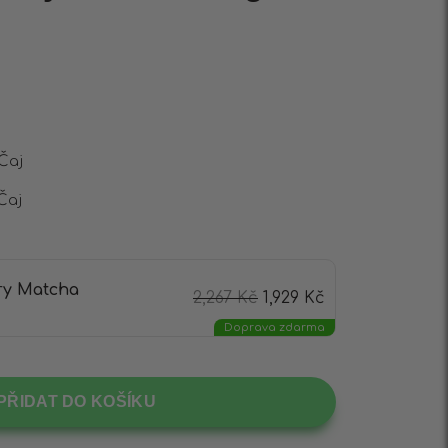
 Čaj
Čaj
ry Matcha
2,267
Kč
1,929
Kč
Doprava zdarma
PŘIDAT DO KOŠÍKU