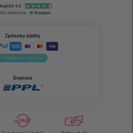
Způsoby platby
• Platby na dobírku •
Doprava
Doručení do 1-2 dnů!
Platíte až při