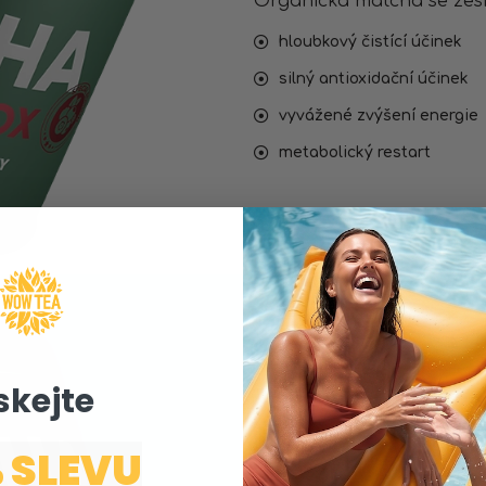
Organická matcha se zesíle
hloubkový čistící účinek
silný antioxidační účinek
vyvážené zvýšení energie
metabolický restart
skejte ​
BERRY
 SLEVU
MATCHA SL