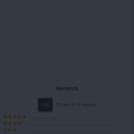
Recenze
0.00
Based on 0 reviews
Hodnocení
5
z 5
Hodnocení
4
z 5