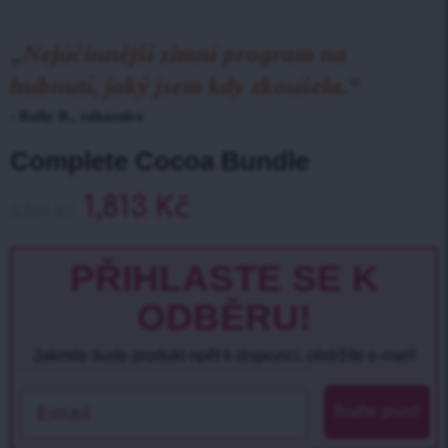
„Nejúčinnější zimní program na
hubnutí, jaký jsem kdy zkoušela.“
- Rally B., zákaznice
Complete Cocoa Bundle
1,813
Kč
2,266
Kč
PŘIHLASTE SE K
ODBĚRU!
Jakmile bude produkt opět k dispozici, obdržíte e-mail!
Email
Buďte první!