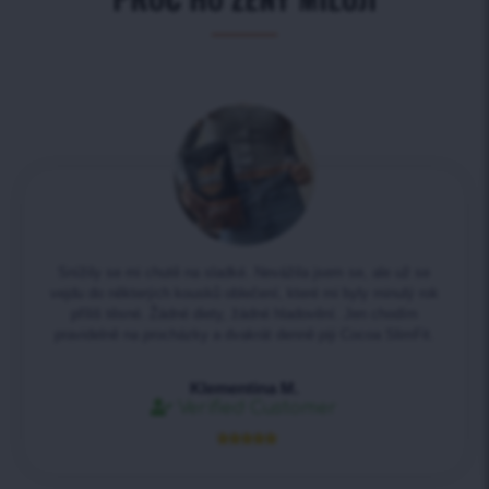
Snížily se mi chutě na sladké. Nevážila jsem se, ale už se
vejdu do některých kousků oblečení, které mi byly minulý rok
příliš těsné. Žádné diety, žádné hladovění. Jen chodím
pravidelně na procházky a dvakrát denně piji Cocoa SlimFit.
Klementina M.
Verified Customer




