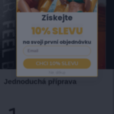
Získejte
10% SLEVU
na svoji první objednávku
Email
CHCI 10% SLEVU
Ne, děkuji
Jednoduchá příprava