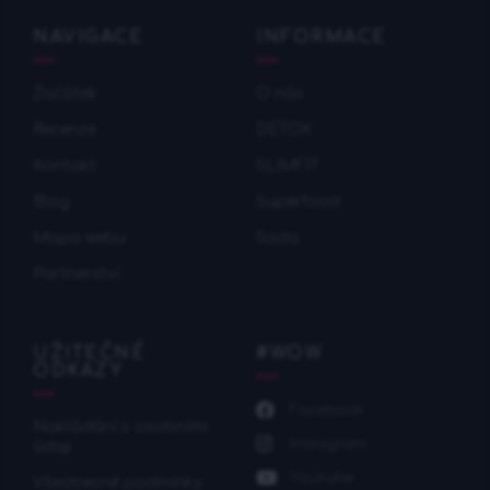
NAVIGACE
INFORMACE
Začátek
O nás
Recenze
DETOX
Kontakt
SLIMFIT
Blog
Superfood
Mapa webu
Sada
Partnerství
UŽITEČNÉ
#WOW
ODKAZY
Facebook
Nakládání s osobními
Instagram
údaji
Youtube
Všeobecné podmínky