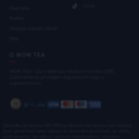
TikTok
Doprava
Platba
Zásady vrácení zboží
FAQ
O WOW TEA
WOW TEA – čaj a wellness obchod od roku 2015.
Zabýváme se prodejem organických čajů a
superpotravin.
Výsledky se mohou lišit: Příčiny obezity lidí mohou být odlišné,
buď genetické nebo týkající se životního prostředí. Je třeba
poznamenat, že výživa, rychlost metabolismu, množství