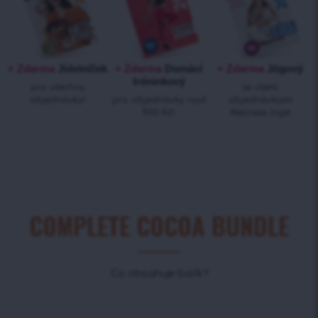
+ Zdarma
Jídelníček
+ Zdarma
Domácí
+ Zdarma
Jógový
tréninkový
pro všechny
se všemi
objednávky!
pro objednávky nad
objednávkami
900 Kč!
Wellness čaje!
COMPLETE COCOA BUNDLE
Co obsahuje balík?