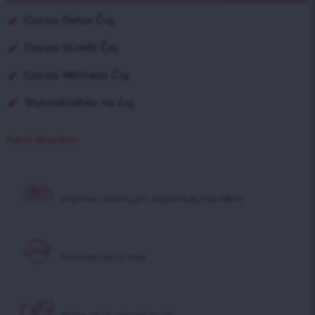
Cocoa Detox Čaj
Cocoa Slimfit Čaj
Cocoa Wellness Čaj
Stylová láhev na čaj
Není skladem
Doprava zdarma pro
objednávky nad 900 Kč
Doručení do 1-2 dnů!