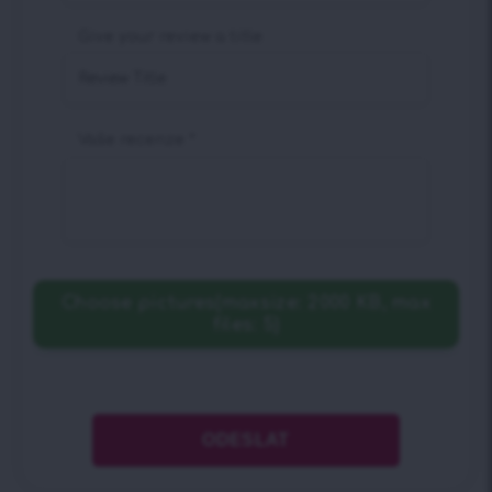
Give your review a title
Vaše recenze
*
Choose pictures(maxsize: 2000 KB, max
files: 5)