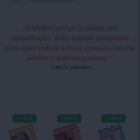
Platíte až při
převzetí zboží!
„Chladné počasí je někdy tak
demotivující. Díky tomuto programu
jsem opět získala zdravý rytmus a snahu
udržet si dobrou postavu.“
- Lilly O., zákaznice