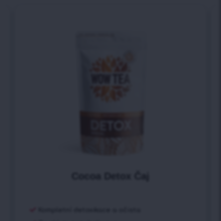
Cocoa Detox Čaj
Kompletní detoxikace a očista