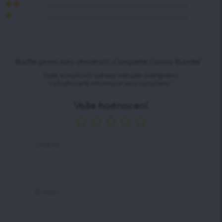
Hodnocení
3
z 5
Hodnocení
2
z 5
Hodnocení
1
z
5
Buďte první, kdo ohodnotí „Complete Cocoa Bundle“
Vaše e-mailová adresa nebude zveřejněna.
Vyžadované informace jsou označeny
*
Vaše hodnocení
Jméno
E-mail