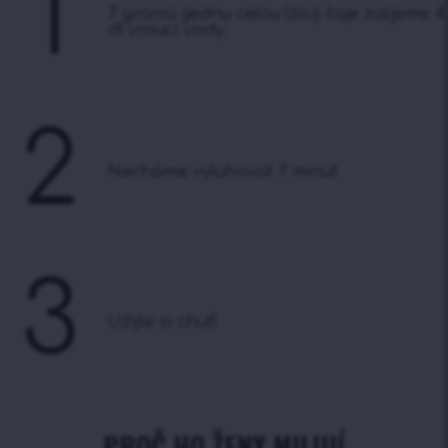
1
7 gramů (jednu celou lžíci) čaje zalijeme 4
dl vroucí vody.
2
Necháme vyluhovat 7 minut
3
Užijte si chuť!
PROČ HO ŽENY MILUJÍ