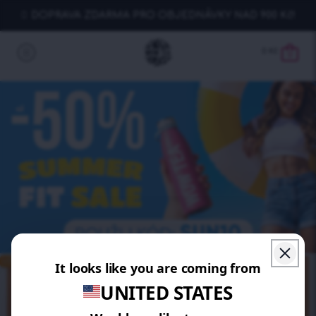
DOPRAVA ZDARMA PRO OBJEDNÁVKY NAD 900 Kč!
0
Kč
0
UŠETŘÍTE 20%