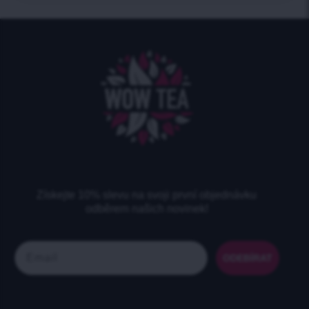
Získejte 10% slevu na svoji první objednávku
odběrem našich novinek!
Email
ODEBÍRAT