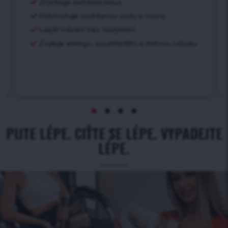
Zrychluje metabolismus
Odstraňuje zadrženou vodu a toxiny
Lepší trávení bez nadýmání
Zvyšuje energii, soustředění a dobrou náladu
PIJTE LÉPE. CIŤTE SE LÉPE. VYPADEJTE
LÉPE.