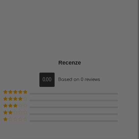
Přestaňte dále hledat,
začněte cvičit!
Recenze
0.00
Based on 0 reviews
Hodnocení
5
z 5
Hodnocení
4
z 5
Hodnocení
3
z 5
Hodnocení
2
z 5
Hodnocení
1
z
5