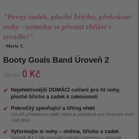
"Pevný zadek, ploché břicho, překrásné
nohy - nemohu se přestat zhlížet v
zrcadle!"
- Maria T.
Booty Goals Band Úroveň 2
0
Kč
295
Kč
Nejefektivnější DOMÁCÍ cvičení pro fit nohy,
ploché břicho a zadek k zakousnutí
Pokročilý zpevňující a lifting efekt
Vytváří přiměřenou zátěž, která je potřebná pro tónování dolní
části těla!
Vyformujte si nohy – stehna, břicho a zadek
Způsob # č. 1, jak procvičit celé tělo najednou – spalujte