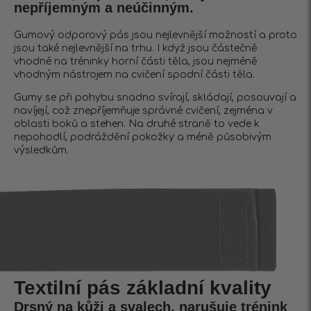
nepříjemným a neúčinným.
Gumový odporový pás jsou nejlevnější možností a proto
jsou také nejlevnější na trhu. I když jsou částečně
vhodné na tréninky horní části těla, jsou nejméně
vhodným nástrojem na cvičení spodní části těla.
Gumy se při pohybu snadno svírají, skládají, posouvají a
navíjejí, což znepříjemňuje správné cvičení, zejména v
oblasti boků a stehen. Na druhé straně to vede k
nepohodlí, podráždění pokožky a méně působivým
výsledkům.
Textilní pás základní kvality
Drsný na kůži a svalech, narušuje trénink