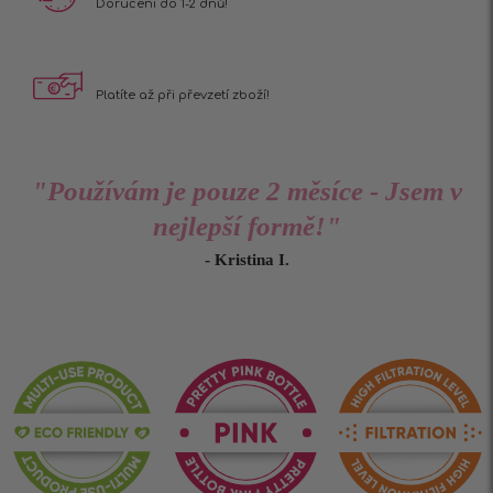
Doručení do 1-2 dnů!
Platíte až při
převzetí zboží!
"Používám je pouze 2 měsíce - Jsem v
nejlepší formě!"
- Kristina I.