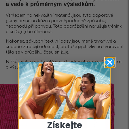
a vede k průměrným výsledkům.
Vzhledem na nekvalitní materiál jsou tyto odporové
gumy drsné na kůži a pravděpodobně způsobují
nepohodlí při pohybu. Toto podráždění narušuje trénink
a snižuje jeho účinnost.
Nakonec, základní textilní pásy jsou méně trvanlivé a
snadno ztrácejí odolnost, protože jejich vliv na tvarování
těla se v průběhu času snižuje.
Nízká kvalita materiálů vede k nekvalitním zkušenostem
a výsledkům.
Získejte