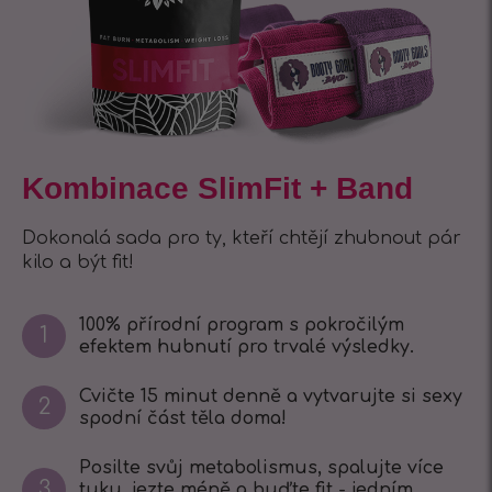
Kombinace SlimFit + Band
Dokonalá sada pro ty, kteří chtějí zhubnout pár
kilo a být fit!
100% přírodní program s pokročilým
1
efektem hubnutí pro trvalé výsledky.
Cvičte 15 minut denně a vytvarujte si sexy
2
spodní část těla doma!
Posilte svůj metabolismus, spalujte více
3
tuku, jezte méně a buďte fit - jedním