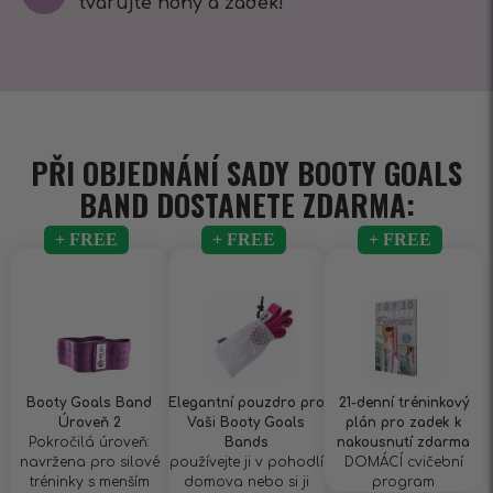
tvarujte nohy a zadek!
PŘI OBJEDNÁNÍ SADY BOOTY GOALS
BAND DOSTANETE ZDARMA:
Booty Goals Band
Elegantní pouzdro pro
21-denní tréninkový
Úroveň 2
Vaši Booty Goals
plán pro zadek k
Pokročilá úroveň:
Bands
nakousnutí zdarma
navržena pro silové
používejte ji v pohodlí
DOMÁCÍ cvičební
tréninky s menším
domova nebo si ji
program