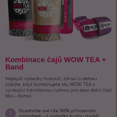
Kombinace čajů WOW TEA +
Band
Nejlepší výsledky hubnutí, zdraví a detoxu
získáte, když kombinujete sílu WOW TEA s
vynikající tréninkovou rutinou pro sexy dolní část
těla – doma!
Dosahnite své cíle 100% přirozeným
1
způsobem - a výsledky budou trvalé!