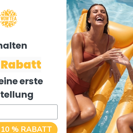
halten ​
 Rabatt
eine erste
tellung
 10 % RABATT