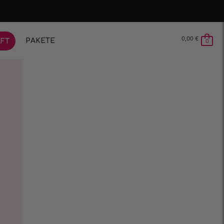
0,00
€
PAKETE
FT
0