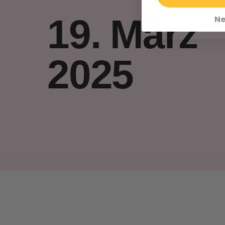
19. März
Ne
2025