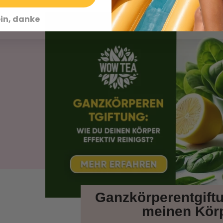
in, danke
Ganzkörperentgiftu
meinen Körp