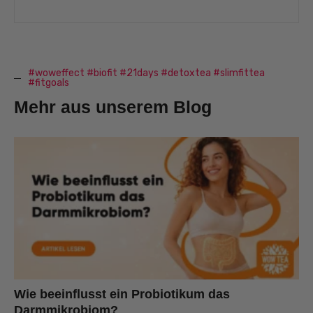
#woweffect #biofit #21days #detoxtea #slimfittea
#fitgoals
Mehr aus unserem Blog
Wie beeinflusst ein Probiotikum das
Darmmikrobiom?