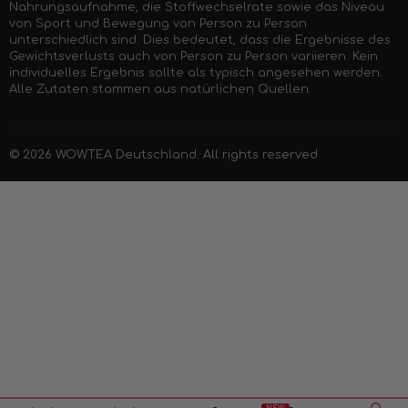
Nahrungsaufnahme, die Stoffwechselrate sowie das Niveau
von Sport und Bewegung von Person zu Person
unterschiedlich sind. Dies bedeutet, dass die Ergebnisse des
Gewichtsverlusts auch von Person zu Person variieren. Kein
individuelles Ergebnis sollte als typisch angesehen werden.
Alle Zutaten stammen aus natürlichen Quellen.
© 2026
WOWTEA Deutschland
. All rights reserved