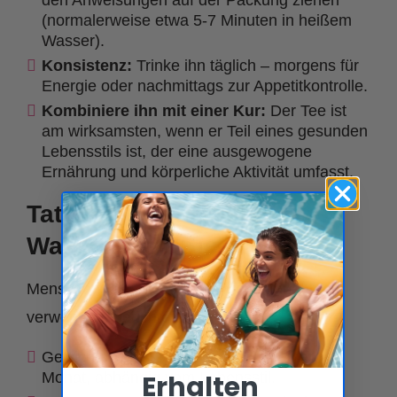
den Anweisungen auf der Packung ziehen
(normalerweise etwa 5-7 Minuten in heißem
Wasser).
Konsistenz:
Trinke ihn täglich – morgens für
Energie oder nachmittags zur Appetitkontrolle.
Kombiniere ihn mit einer Kur:
Der Tee ist
am wirksamsten, wenn er Teil eines gesunden
Lebensstils ist, der eine ausgewogene
Ernährung und körperliche Aktivität umfasst.
Tatsächliche Ergebnisse:
Was können Sie erwarten?
Menschen, die Tees zur Gewichtsabnahme
verwenden, berichten oft:
Gewichtsverlust von 2 bis 5 kg in einem
Monat, abhängig vom Lebensstil.
Erhalten ​