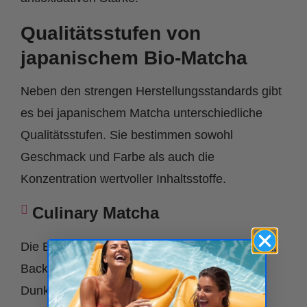
Qualitätsstufen von
japanischem Bio-Matcha
Neben den strengen Herstellungsstandards gibt
es bei japanischem Matcha unterschiedliche
Qualitätsstufen. Sie bestimmen sowohl
Geschmack und Farbe als auch die
Konzentration wertvoller Inhaltsstoffe.
Culinary Matcha
Die Basisstufe, die hauptsächlich zum Kochen,
Backen und für Smoothies verwendet wird.
Dunklere Farbe, bitterer Geschmack und