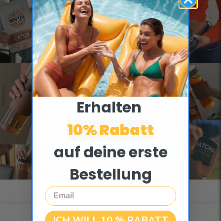
3 000 000+
verkaufte Tees in ganz
Europa
Erhalten ​
10% Rabatt
auf deine erste
Bestellung
Email
ICH WILL 10 % RABATT