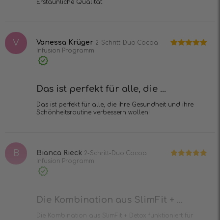
Erstaunliche Qualität.
V
Vanessa Krüger
2-Schritt-Duo Cocoa
Infusion Programm
Bewertet mit
5
von 5
Verifizierter
Kauf
Das ist perfekt für alle, die ...
Das ist perfekt für alle, die ihre Gesundheit und ihre
Schönheitsroutine verbessern wollen!
B
Bianca Rieck
2-Schritt-Duo Cocoa
Infusion Programm
Bewertet mit
5
von 5
Verifizierter
Kauf
Die Kombination aus SlimFit + ...
Die Kombination aus SlimFit + Detox funktioniert für