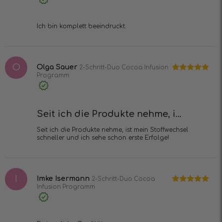
Kauf
Ich bin komplett beeindruckt.
O
Olga Sauer
2-Schritt-Duo Cocoa Infusion
Programm
Bewertet mit
5
von 5
Verifizierter
Kauf
Seit ich die Produkte nehme, i...
Seit ich die Produkte nehme, ist mein Stoffwechsel
schneller und ich sehe schon erste Erfolge!
I
Imke Isermann
2-Schritt-Duo Cocoa
Infusion Programm
Bewertet mit
5
von 5
Verifizierter
Kauf