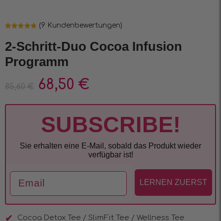
(
9
Kundenbewertungen)
Bewertet mit
9
4.78
von 5,
2-Schritt-Duo Cocoa Infusion
basierend
auf
Programm
Kundenbewertungen
68,50
€
85,60
€
SUBSCRIBE!
Sie erhalten eine E-Mail, sobald das Produkt wieder
verfügbar ist!
Email
LERNEN ZUERST
Cocoa Detox Tee / SlimFit Tee / Wellness Tee