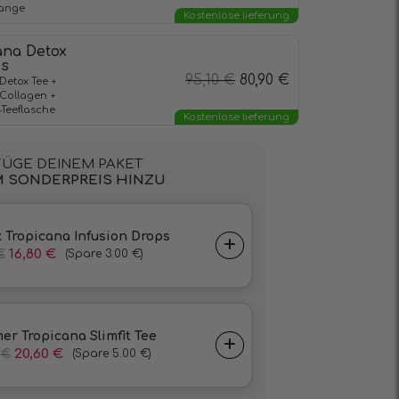
range
Kostenlose lieferung
ana Detox
us
95,10
€
80,90
€
etox Tee +
Collagen +
-Teeflasche
Kostenlose lieferung