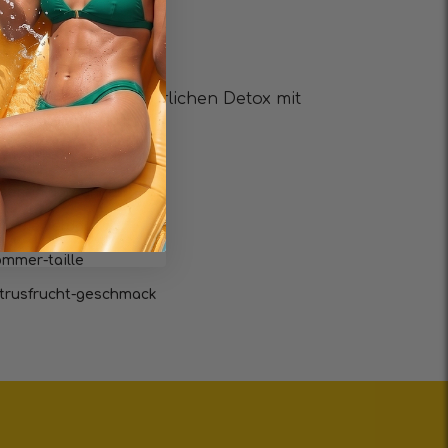
E
für einen 100% natürlichen Detox mit
chnellere Wirkung.
ntgiftung
assereinlagerungen
und die verdauung
ommer-taille
zitrusfrucht-geschmack