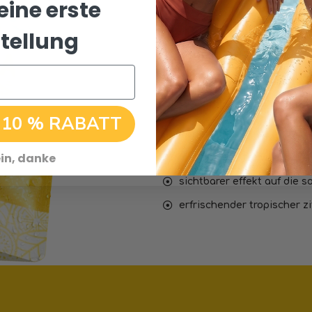
eine erste
DETOX TE
tellung
Limitierte Sommeredition 
verbesserter Formel für s
schnell wirkende sommer-e
 10 % RABATT
entfernt giftstoffe und w
in, danke
fördert den stoffwechsel 
sichtbarer effekt auf die s
erfrischender tropischer 