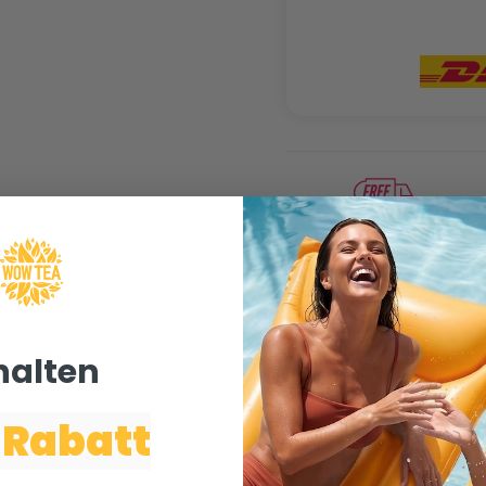
Kostenloser Versand
bei Bestellungen
über 40€
halten ​
 Rabatt
SUMMER TROPICANA