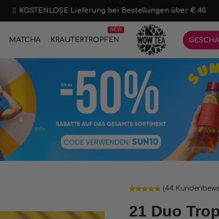
KOSTENLOSE Lieferung bei Bestellungen über € 40.
NEW
MATCHA
KRÄUTERTROPFEN
GESCHÄ
(
44
Kundenbewe
Bewertet mit
44
4.89
von 5,
21 Duo Tro
basierend
auf