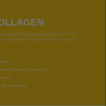
OLLAGEN
rolysierten Kollagenpeptiden Typ I & III
t für optimale Pflege von Haut, Haaren
ltchen
rdert die elastizität der haut
& haare
t der verdauung