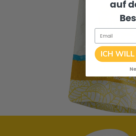
auf d
Bes
Email
ICH WILL
Ne