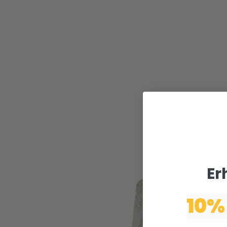
Er
10%