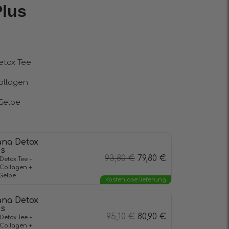
lus
etox Tee
ollagen
 Gelbe
ana Detox
us
93,80
€
79,80
€
etox Tee +
Collagen +
 Gelbe
Kostenlose lieferung
ana Detox
us
95,10
€
80,90
€
etox Tee +
Collagen +