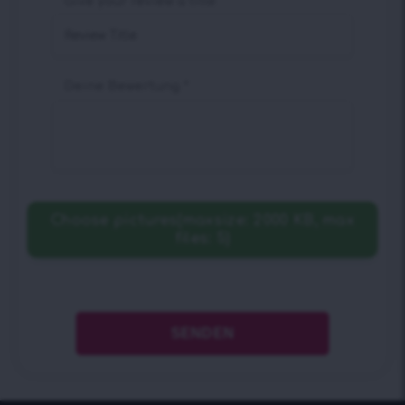
Give your review a title
Deine Bewertung
*
Choose pictures(maxsize: 2000 KB, max
files: 5)