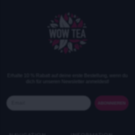
Erhalte 10 % Rabatt auf deine erste Bestellung, wenn du
dich für unseren Newsletter anmeldest!
Email
ABONNIEREN