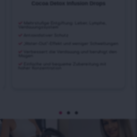
Cocoa Detox Infusion Drops
Mehrstufige Entgiftung: Leber, Lymphe,
Verdauungssystem
Antioxidativer Schutz
„Water-Out“-Effekt und weniger Schwellungen
Verbessert die Verdauung und beruhigt den
Magen
Einfache und bequeme Zubereitung mit
hoher Konzentration