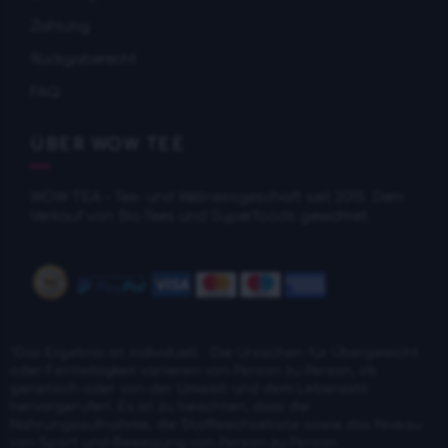
Zahlung
Rückgaberecht
FAQ
ÜBER WOW TEE
WOW TEA – Tee- und Wellnessgeschäft seit 2015. Dem
Verkauf von Bio-Tees und Superfoods gewidmet.
*Das Ergebnis ist individuell .: Die Ursachen für Übergewicht
oder Fettleibigkeit variieren von Person zu Person, ob
genetisch oder von der Umwelt und dem Lebensstil
hervorgerufen. Es ist zu beachten, dass die
Nahrungsaufnahme, die Stoffwechselrate sowie das Niveau
von Sport und Bewegung von Person zu Person