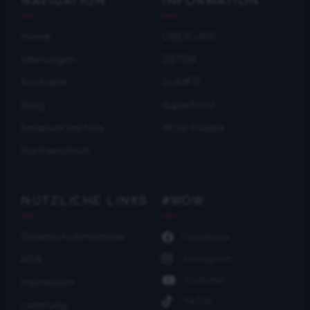
NAVIGATION
INFORMATION
Home
ÜBER UNS
Meinungen
DETOX
Kontakte
SLIMFIT
Blog
Superfood
Seitenverzeichnis
WOW Pakete
Partnerschaft
NÜTZLICHE LINKS
#WOW
Datenschutzrichtlinie
Facebook
Instagram
AGB
Youtube
Impressum
TikTok
Lieferung