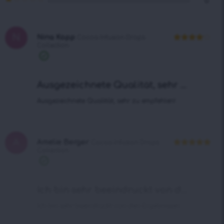
0
von 5
mit
2
Bewertet
von
mit
5
1
von
N
5
Nina Kopp
Cocoa Infusion Drops
Collection
Bewertet
mit
4
von
Verifizierter
5
Kauf
Ausgezeichnete Qualität, sehr ...
Ausgezeichnete Qualität, sehr zu empfehlen!
A
Amelie Berger
Cocoa Infusion Drops
Collection
Bewertet mit
5
von 5
Verifizierter
Kauf
Ich bin sehr beeindruckt von d...
Ich bin sehr beeindruckt von den Ergebnissen.