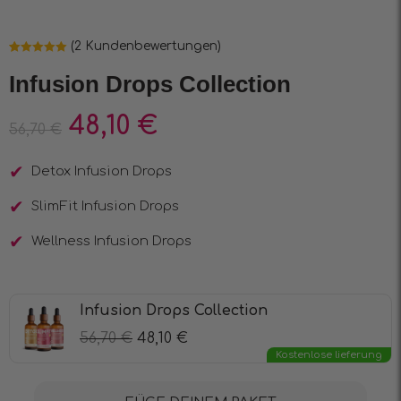
(
2
Kundenbewertungen)
Bewertet mit
2
5.00
von 5,
Infusion Drops Collection
basierend
auf
Kundenbewertungen
48,10
€
56,70
€
Detox Infusion Drops
SlimFit Infusion Drops
Wellness Infusion Drops
Infusion Drops Collection
56,70
€
48,10
€
Kostenlose lieferung