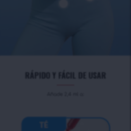
RÁPIDO Y FÁCIL DE USAR
Añade 2,4 ml a: