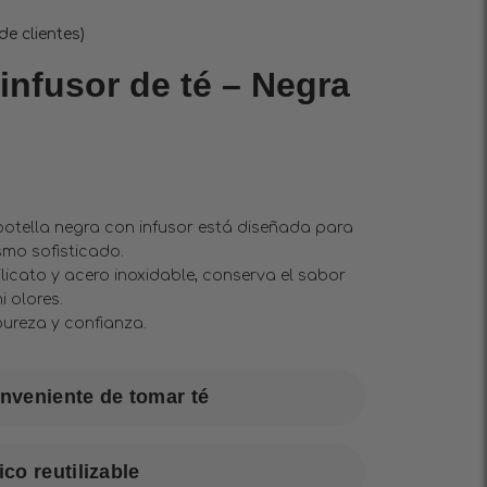
e clientes)
infusor de té – Negra
 botella negra con infusor está diseñada para
smo sofisticado.
licato y acero inoxidable, conserva el sabor
i olores.
 pureza y confianza.
nveniente de tomar té
co reutilizable