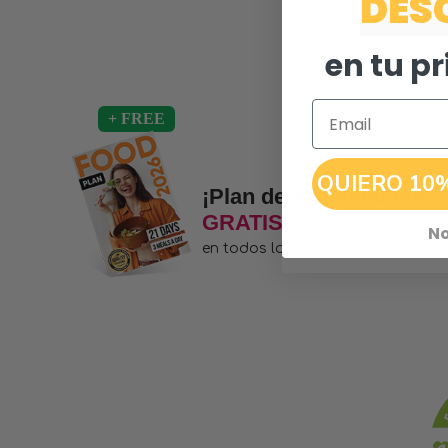
DES
en tu p
Email
QUIERO 10
¡Plan de alimentación
GRATIS
No
en todos los pedidos!