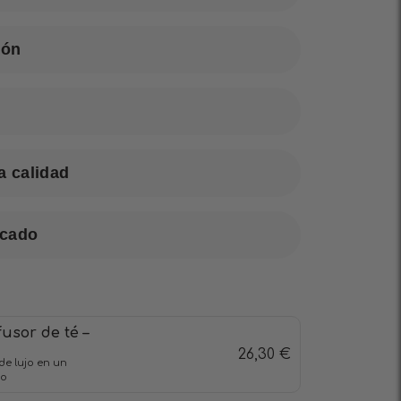
ión
a calidad
acado
fusor de té –
26,30
€
de lujo en un
ro