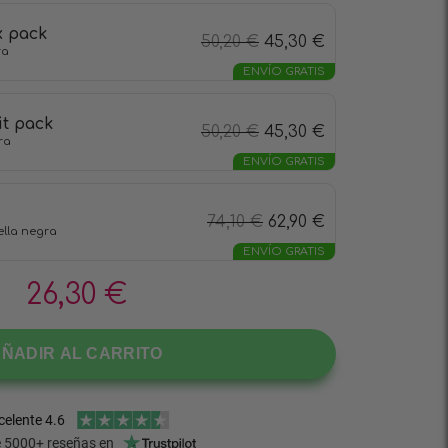
x pack
50,20
€
45,30
€
ra
ENVÍO GRATIS
it pack
50,20
€
45,30
€
ra
ENVÍO GRATIS
74,10
€
62,90
€
tella negra
ENVÍO GRATIS
26,30
€
ÑADIR AL CARRITO