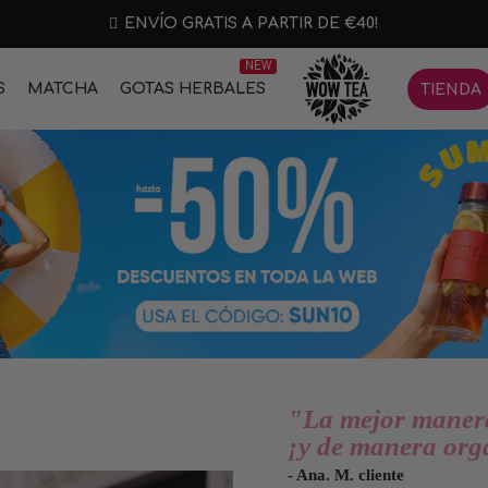
ENVÍO GRATIS A PARTIR DE €40!
NEW
S
MATCHA
GOTAS HERBALES
TIENDA
"La mejor manera 
¡y de manera org
- Ana. M. cliente