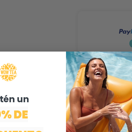
én un ​
0% DE
Entrega gratis para
pedidos superiores a
40€