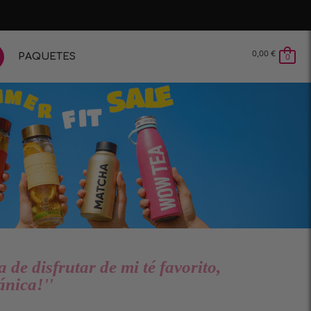
0,00
€
PAQUETES
0
de disfrutar de mi té favorito,
ánica!''