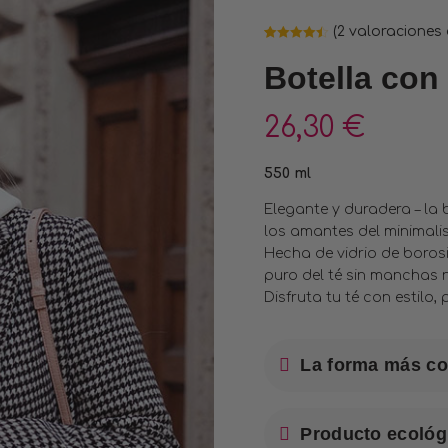
(
2
valoraciones d
Valorado
2
4.50
sobre
Botella con 
5 basado
en
puntuaciones
de clientes
26,30
€
550 ml
Elegante y duradera – la
los amantes del minimali
Hecha de vidrio de borosi
puro del té sin manchas n
Disfruta tu té con estilo,
La forma más co
Producto ecológi