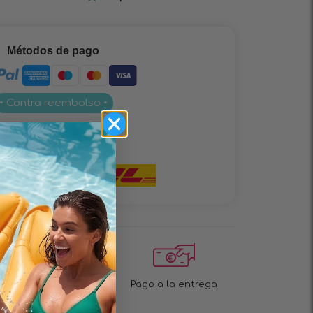
Métodos de pago
• Contra reembolso •
Entrega
¡Entrega rápida en 1 a
Pago a la entrega
2 días!