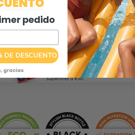
CUENTO
rimer pedido
% DE DESCUENTO
+ Gratis
Plan de
ejercicios en casa
, gracias
en casa en todos los pedidos
superiores a €40