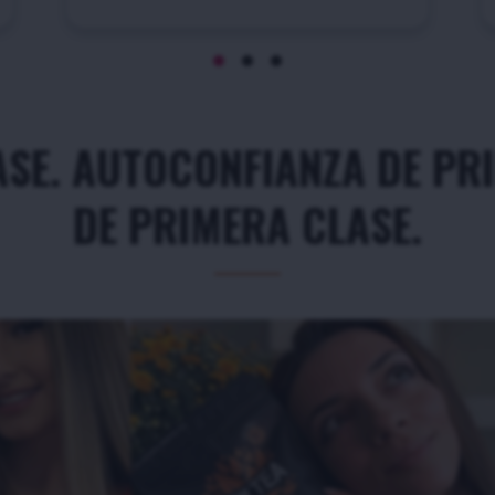
ASE. AUTOCONFIANZA DE PRI
DE PRIMERA CLASE.