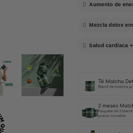
Aumento de ener
Mezcla detox en
Salud cardíaca +
Té Matcha De
Blend de matcha pr
2 meses Matc
Paquete de 3 blend
precio increíble