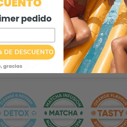
CUENTO
rimer pedido
+ Gratis
Plan de
% DE DESCUENTO
ejercicios en casa
en casa en todos los pedidos
, gracias
superiores a €40