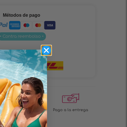
Métodos de pago
• Contra reembolso •
Entrega
¡Entrega rápida en 1 a
Pago a la entrega
2 días!