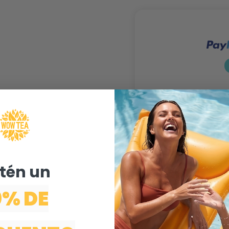
én un ​
0% DE
Entrega gratis para
pedidos superiores a
40€