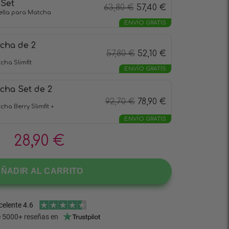
 Set
63,80
€
57,40
€
ella para Matcha
ENVÍO GRATIS
cha de 2
57,80
€
52,10
€
cha Slimfit
ENVÍO GRATIS
cha Set de 2
92,70
€
78,90
€
ha Berry Slimfit +
ENVÍO GRATIS
28,90
€
ÑADIR AL CARRITO