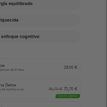
gía equilibrado
riquecida
 enfoque cognitivo
tox
28,90
€
emium de 21 días
ha Detox
86,70
€
73,70
€
s de matcha a un
ENVÍO GRATIS