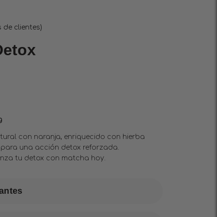
de clientes)
Detox
g
ral con naranja, enriquecido con hierba
 para una acción detox reforzada.
ienza tu detox con matcha hoy.
dantes