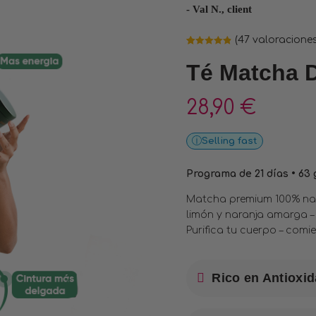
- Val N., client
(
47
valoraciones 
Valorado
46
4.87
sobre
Té Matcha 
5 basado
en
puntuaciones
de clientes
28,90
€
Selling fast
Programa de 21 días • 63 
Matcha premium 100% natu
limón y naranja amarga –
Purifica tu cuerpo – com
Rico en Antioxi