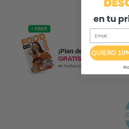
DES
en tu p
Email
¡Plan de alimentación
QUIERO 10
GRATIS
en todos los pedidos!
No