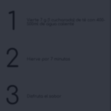
1
Vierte 7 g (1 cucharada) de té con 400-
500ml de agua caliente
2
Hierve por 7 minutos
3
Disfruta el sabor