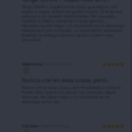
Tengo Slimfit + Superfood en casa, que mezclo con
avena o yogur, ambos me gustan mucho. El té es muy
sabroso y no necesita edulcorantes. Por supuesto,
cambié mi dieta y comencé a hacer ejercicio.
Me siento mucho mejor y la hinchazón en mi estómago
desapareció por completo. Lo recomiendo altamente.
Además, la entrega fue muy rápida y fueron muy
serviciales.
Valentina
Fresh Start Pack
Valorado en
5
de 5
Nunca creí en esas cosas, pero...
Nunca creí en esas cosas, pero finalmente lo compré.
Puedo decir que no he estado tan cansada desde
entonces. Me siento mejor y la hinchazón en mi
estómago se ha ido.
Carmen
Fresh Start Pack