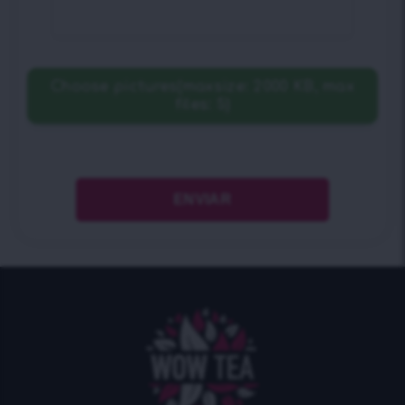
Choose pictures(maxsize: 2000 KB, max
files: 5)