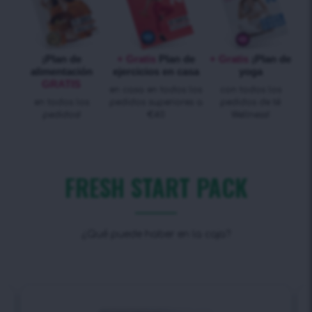
¡Plan de
+ Gratis
Plan de
+ Gratis
¡Plan de
alimentación
ejercicios en casa
yoga
GRATIS
en casa en todos los
con todos los
en todos los
pedidos superiores a
pedidos de té
pedidos!
€40
Wellness!
FRESH START PACK
¿Qué puede haber en la caja?