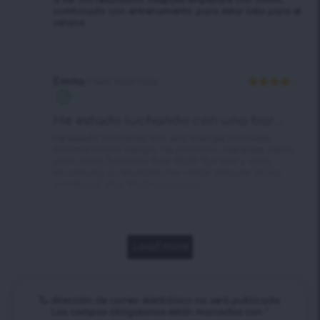
combinado con entrenamiento para estar lista para el
verano.
Emma
Fresh Start Pack
Valorado
en
4
de 5
He estado luchando con una bar...
He estado luchando con una barriga hinchada
durante mucho tiempo. He probado diferentes dietas,
¡pero nada funciona! Pedí WOW TEA mint y estoy
encantada. El resultado fue visible después de los
primeros 4 días. Muchas gracias
Load more
Tu dirección de correo electrónico no será publicada.
Los campos obligatorios están marcados con
*