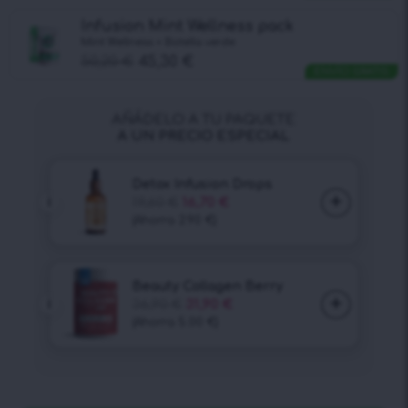
Infusion Mint Wellness pack
Mint Wellness + Botella verde
50,20
€
45,30
€
ENVÍO GRATIS