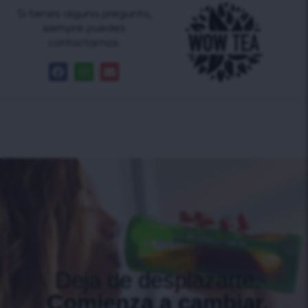
Si tienes alguna pregunta,
siempre puedes
contactarnos.
Deja de desplazarte.
Comienza a cambiar.