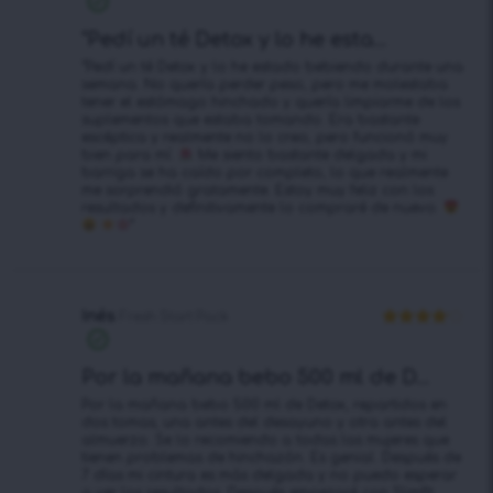
Valorado en
5
de 5
"Pedí un té Detox y lo he esta...
“Pedí un té Detox y lo he estado bebiendo durante una
semana. No quería perder peso, pero me molestaba
tener el estómago hinchado y quería limpiarme de los
suplementos que estaba tomando. Era bastante
escéptica y realmente no lo creo, pero funcionó muy
bien para mí.
Me siento bastante delgada y mi
barriga se ha caído por completo, lo que realmente
me sorprendió gratamente. Estoy muy feliz con los
resultados y definitivamente lo compraré de nuevo.
”
Inés
Fresh Start Pack
Valorado
en
4
de 5
Por la mañana bebo 500 ml de D...
Por la mañana bebo 500 ml de Detox, repartidos en
dos tomas, una antes del desayuno y otra antes del
almuerzo. Se lo recomiendo a todas las mujeres que
tienen problemas de hinchazón. Es genial. Después de
7 días mi cintura es más delgada y no puedo esperar
a ver los resultados. Después empezaré con Slimfit,