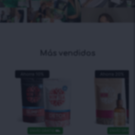
Más vendidos
Ahorra
10
%
Ahorra
20
%
ENVÍO GRATIS
⛟
ENVÍO GRATIS