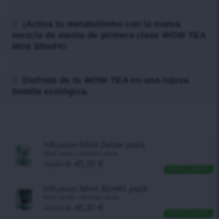
¡Activa tu metabolismo con la nueva
mezcla de menta de primera clase WOW TEA
Mint SlimFit!
Disfrutа de tu WOW TEA en una lujosa
botella ecológica.
Infusion Mint Detox pack
Mint Detox + Botella verde
50,20
€
45,30
€
ENVÍO GRATIS
Infusion Mint Slimfit pack
Mint Slimfit + Botella verde
50,20
€
45,30
€
ENVÍO GRATIS