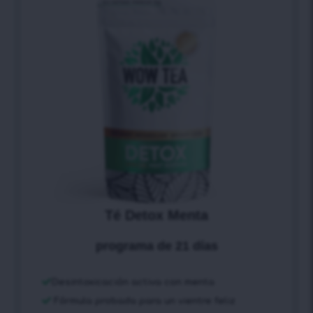
Té Detox Menta
programa de 21 días
Desintoxicación activa con menta
Fórmula probada para un vientre feliz