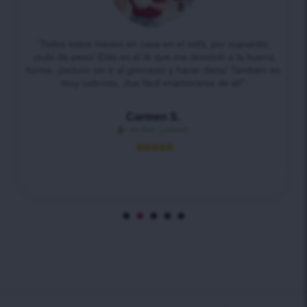
“Todos estos meses en casa en el sofá, por supuesto,
¡subí de peso! Este es el té que me devolvió a la buena
forma, ¡incluso sin ir al gimnasio y hacer dieta! También es
muy sabroso, ¡fue fácil enamorarse de él!”
Carmen S.
Verified Customer




