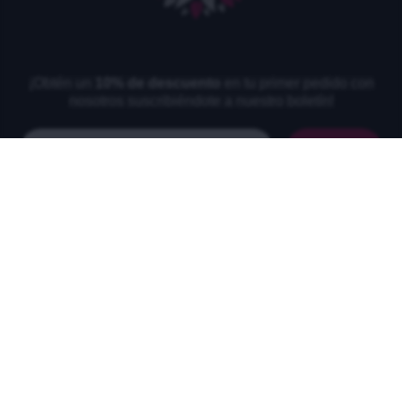
¡Obtén un
10% de descuento
en tu primer pedido con
nosotros suscribiéndote a nuestro boletín!
Email
SUSCRÍBETE
NAVEGACIÓN
ENLACES ÚTILES
Inicio
Confidencialidad y datos
Mensajes
personales
Contactos
Condiciones
Sitemap
Información de envío