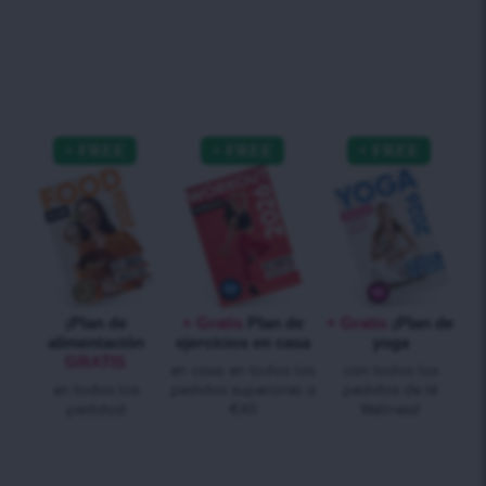
¡Plan de
+ Gratis
Plan de
+ Gratis
¡Plan de
alimentación
ejercicios en casa
yoga
GRATIS
en casa en todos los
con todos los
en todos los
pedidos superiores a
pedidos de té
pedidos!
€40
Wellness!