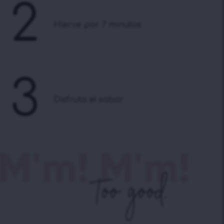
2
Hierve por 7 minutos
3
Disfruta el sabor