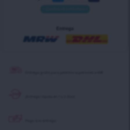
• Contra reembolso •
Entrega
Entrega gratis para pedidos superiores a 40€
¡Entrega rápida en 1 a 2 días!
Pago a la entrega