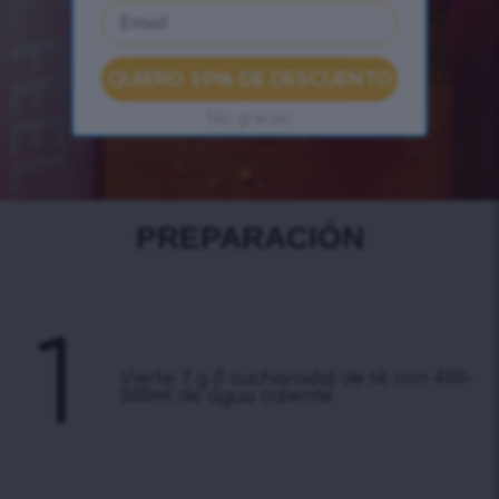
Email
QUIERO 10% DE DESCUENTO
No, gracias
PREPARACIÓN
1
Vierte 7 g (1 cucharada) de té con 400-
500ml de agua caliente