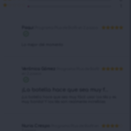
en
3
de
Valorado
1
5
en
2
Valorado
de 5
en
1
de
5
Paqui
Programa Plus de Biofit en 2 pasos
Valorado en
5
de 5
Lo mejor del momento
Verónica Gómez
Programa Plus de Biofit
en 2 pasos
Valorado en
5
de 5
¡La botella hace que sea muy f...
¡La botella hace que sea muy fácil usar los tés y es
muy bonita! Y los tés son realmente increíbles.
Nuria Crespo
Programa Plus de Biofit en
2 pasos