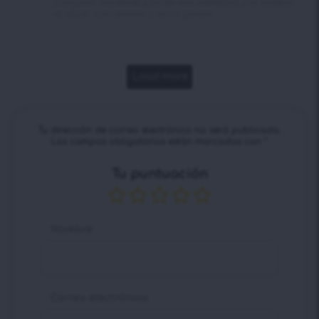
¡Conjunto increíble! ¡Los tés son perfectos y la botella
es súper conveniente y se ve genial!
Load more
Tu dirección de correo electrónico no será publicada.
Los campos obligatorios están marcados con
*
Tu puntuación
Nombre
Correo electrónico