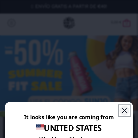
ENVÍO GRATIS A PARTIR DE €40!
0,00
€
0
AHORRA 15%