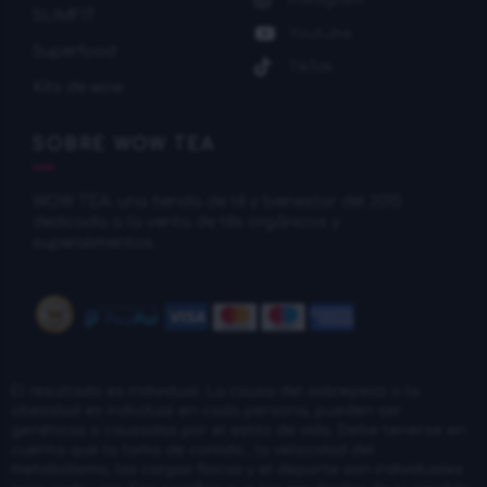
SLIMFIT
Youtube
Superfood
TikTok
Kits de wow
SOBRE WOW TEA
WOW TEA: una tienda de té y bienestar del 2015
dedicada a la venta de tés orgánicos y
superalimentos.
El resultado es individual. La causa del sobrepeso o la
obesidad es indivdual en cada persona, pueden ser
genéticas o causadas por el estilo de vida. Debe tenerse en
cuenta que la toma de comida , la velocidad del
metabolismo, las cargas fisicas y el deporte son individuales