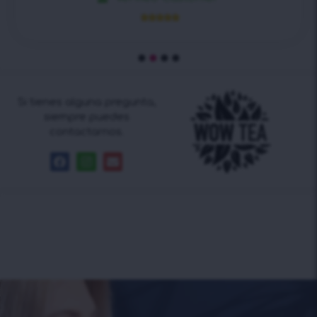





Si tienes alguna pregunta,
siempre puedes
contactarnos.