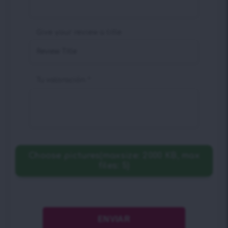
Give your review a title
Tu valoración
*
Choose pictures(maxsize: 2000 KB, max
files: 5)