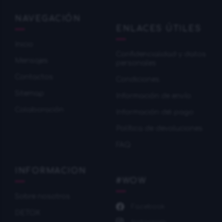
NAVEGACIÓN
ENLACES ÚTILES
Inicio
Confidencialidad y datos
Mensajes
personales
Contactos
Condiciones
Sitemap
Información de envío
Colaboración
Información del pago
Política de devoluciones
FAQ
INFORMACION
#WOW
Sobre nosotros
Facebook
DETOX
Instagram