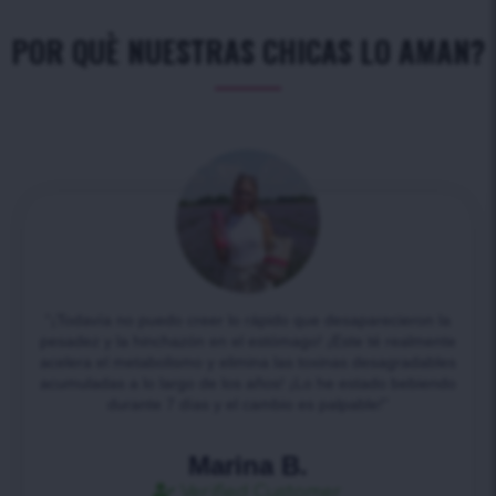
POR QUÈ NUESTRAS CHICAS LO AMAN?
“¡Todavía no puedo creer lo rápido que desaparecieron la
pesadez y la hinchazón en el estómago! ¡Este té realmente
acelera el metabolismo y elimina las toxinas desagradables
acumuladas a lo largo de los años! ¡Lo he estado bebiendo
durante 7 días y el cambio es palpable!”
Marina B.
Verified Customer