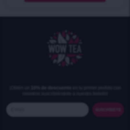
¡Obtén un
10% de descuento
en tu primer pedido con
nosotros suscribiéndote a nuestro boletín!
Email
SUSCRÍBETE