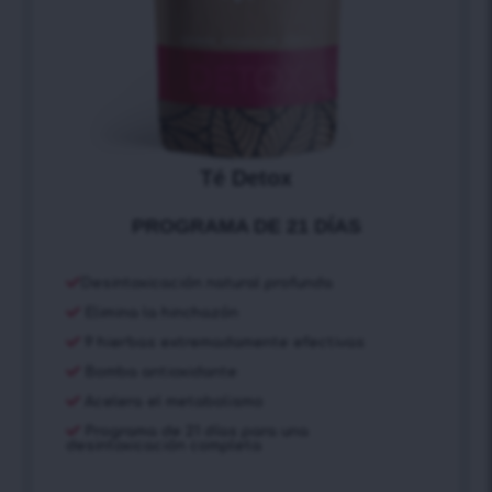
Té Detox
PROGRAMA DE 21 DÍAS
Desintoxicación natural profunda
Elimina la hinchazón
9 hierbas extremadamente efectivas
Bomba antioxidante
Acelera el metabolismo
Programa de 21 días para una
desintoxicación completa