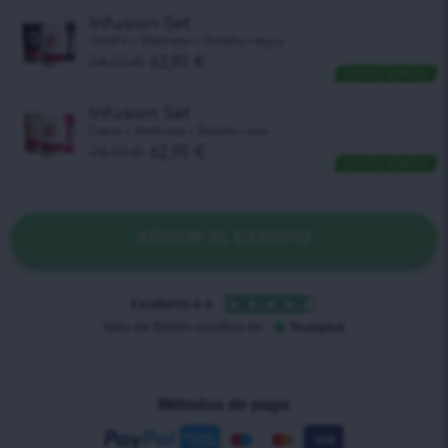
Infusion Set
SlimFit + Wellness + Botella negra
74,10
€
62,90
€
ENVÍO GRATIS
Infusion Set
Detox + Wellness + Botella rosa
74,10
€
62,90
€
ENVÍO GRATIS
AÑADIR AL CARRITO
Métodos de pago