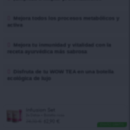
Mejora todos los procesos metabólicos y
activa
Mejora tu inmunidad y vitalidad con la
receta ayurvédica más sabrosa
Disfruta de tu WOW TEA en una botella
ecológica de lujo
Infusion Set
2x Detox + Botella rosa
74,10
€
62,90
€
ENVÍO GRATIS