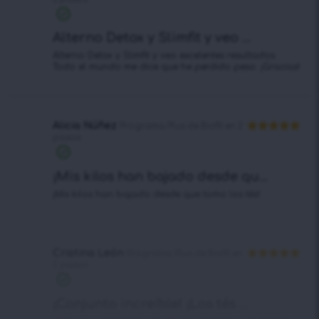
Valorado
en
4
de 5
Alterno Detox y Slimfit y veo ...
Alterno Detox y Slimfit y veo excelentes resultados.
Todo el mundo me dice que he perdido peso. ¡Gracias!
Alicia Núñez
Programa Plus de Biofit en 2
pasos
Valorado en
5
de 5
¡Mis kilos han bajado desde qu...
¡Mis kilos han bajado desde que tomo los tés!
Cristina León
Programa Plus de Biofit en
2 pasos
Valorado en
5
de 5
¡Conjunto increíble! ¡Los tés ...