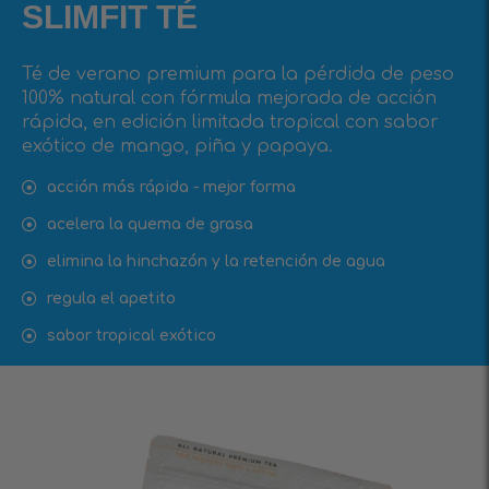
SLIMFIT TÉ
Té de verano premium para la pérdida de peso
100% natural con fórmula mejorada de acción
rápida, en edición limitada tropical con sabor
exótico de mango, piña y papaya.
acción más rápida - mejor forma
acelera la quema de grasa
elimina la hinchazón y la retención de agua
regula el apetito
sabor tropical exótico