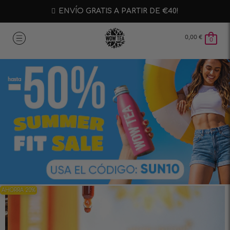
ENVÍO GRATIS A PARTIR DE €40!
0,00
€
0
AHORRA 20%