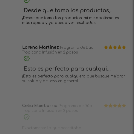
¡Desde que tomo los productos,...
¡Desde que tomo los productos, mi metabolismo es
más rápido y ya puedo ver resultados!
Lorena Martínez
Programa de Dúo
Tropicana Infusión en 2 pasos
Valorado en
5
de 5
¡Esto es perfecto para cualqui...
¡Esto es perfecto para cualquiera que busque mejorar
su salud y belleza en general!
Celia Etxebarria
Programa de Dúo
Tropicana Infusión en 2 pasos
Valorado en
5
de 5
Exactamente lo que necesitaba.