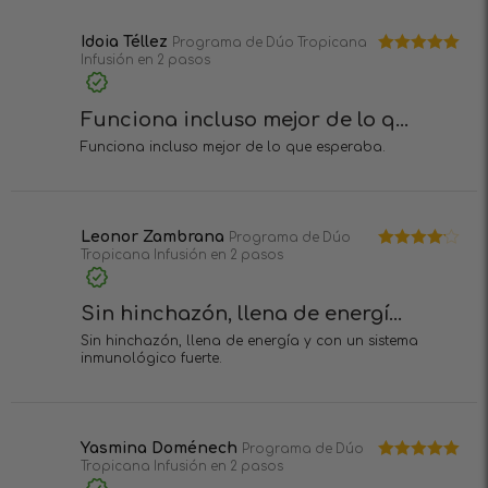
1
de
5
Idoia Téllez
Programa de Dúo Tropicana
Infusión en 2 pasos
Valorado en
5
de 5
Funciona incluso mejor de lo q...
Funciona incluso mejor de lo que esperaba.
Leonor Zambrana
Programa de Dúo
Tropicana Infusión en 2 pasos
Valorado
en
4
de 5
Sin hinchazón, llena de energí...
Sin hinchazón, llena de energía y con un sistema
inmunológico fuerte.
Yasmina Doménech
Programa de Dúo
Tropicana Infusión en 2 pasos
Valorado en
5
de 5