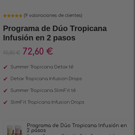
(
9
valoraciones de clientes)
Valorado
9
4.89
sobre
Programa de Dúo Tropicana
5 basado
en
Infusión en 2 pasos
puntuaciones
de clientes
72,60
€
90,80
€
Summer Tropicana Detox té
Detox Tropicana Infusion Drops
Summer Tropicana SlimFit té
SlimFit Tropicana Infusion Drops
Programa de Dúo Tropicana Infusión en
2 pasos