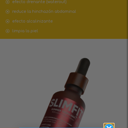
efecto drenante (waterout)
reduce la hinchazón abdominal
efecto alcalinizante
limpia la piel