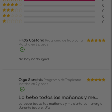
8
Valorado en
0
5
de 5
Valorado
0
en
4
de 5
Valorado
0
en
3
de
Valorado
0
5
en
2
Valorado
de 5
en
1
de
5
Hilda Castaño
Programa de Tropicana
Matcha en 2 pasos
Valorado en
5
de 5
No hay nada igual.
Olga Sanchis
Programa de Tropicana
Matcha en 2 pasos
Valorado en
5
de 5
Lo bebo todas las mañanas y me...
Lo bebo todas las mañanas y me siento con energía
durante todo el día.