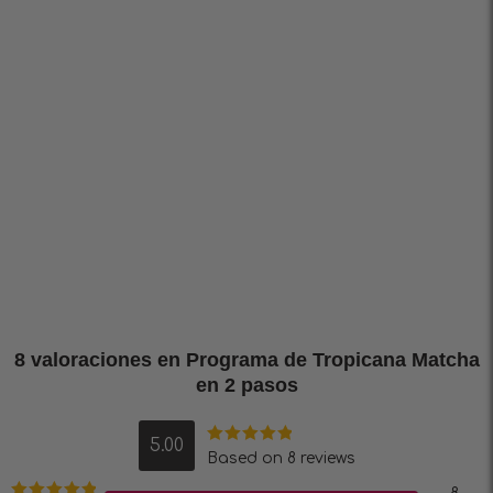
8 valoraciones en
Programa de Tropicana Matcha
en 2 pasos
5.00
Valorado en
Based on 8 reviews
5.00
de 5