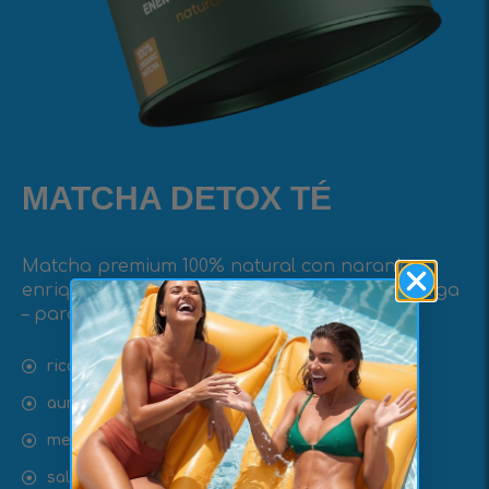
MATCHA DETOX TÉ
Matcha premium 100% natural con naranja,
enriquecido con hierba limón y naranja amarga
– para una acción detox reforzada.
rico en antioxidantes
aumento de energía equilibrado
mezcla detox enriquecida
salud cardíaca + enfoque cognitivo