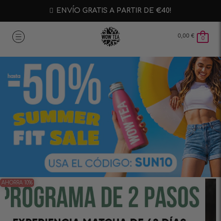
ENVÍO GRATIS A PARTIR DE €40!
0,00
€
0
AHORRA 10%