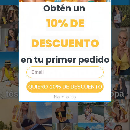
Obtén un ​
10% DE
DESCUENTO
en tu primer pedido
Email
3 000 000+
QUIERO 10% DE DESCUENTO
tés vendidos en toda Europa
No, gracias