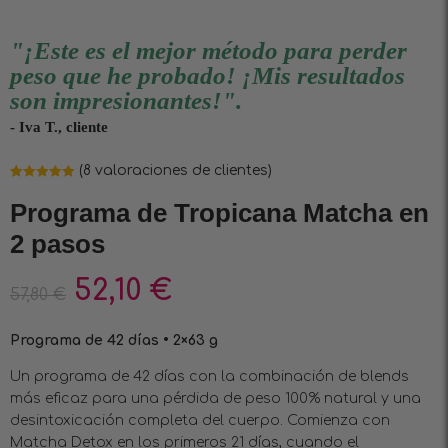
"¡Este es el mejor método para perder
peso que he probado! ¡Mis resultados
son impresionantes!".
- Iva T., cliente
(
8
valoraciones de clientes)
Valorado
8
5.00
sobre
Programa de Tropicana Matcha en
5 basado en
puntuaciones
2 pasos
de clientes
52,10
€
57,80
€
Programa de 42 días • 2×63 g
Un programa de 42 días con la combinación de blends
más eficaz para una pérdida de peso 100% natural y una
desintoxicación completa del cuerpo. Comienza con
Matcha Detox en los primeros 21 días, cuando el