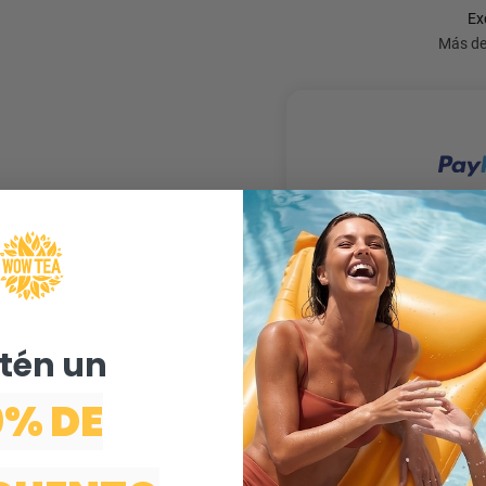
én un ​
0% DE