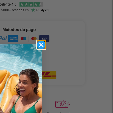
Métodos de pago
• Contra reembolso •
Entrega