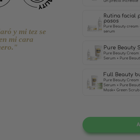
un precio increíble
Rutina facial 
pasos
Pure Beauty cream 
aró y mi tez se
serum
en mi cara
uero."
Pure Beauty S
Pure Beauty Cream 
Serum + Pure Beaut
Full Beauty b
Pure Beauty Cream 
Serum + Pure Beaut
Mask+ Green Scrub
A