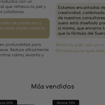
roductos con un
l que refresca la piel y
Estamos encantados de 
s cotidianos.
creatividad, combinada
de nuestros consultores
rrollo de productos y
suero está diseñado par
la base sólida sobre la
sí misma, que encarna t
que la fórmula del Suer
 en profundidad para
Mima tu piel con un c
suave. Reduce eficazmente
fórmula pura que realz
entras calma, levanta y
Más vendidos
orra
20
%
Ahorra
10
%