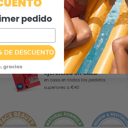
CUENTO
Entrega gratis para
pedidos superiores a
40€
rimer pedido
% DE DESCUENTO
+ Gratis
Plan de
, gracias
ejercicios en casa
en casa en todos los pedidos
superiores a €40