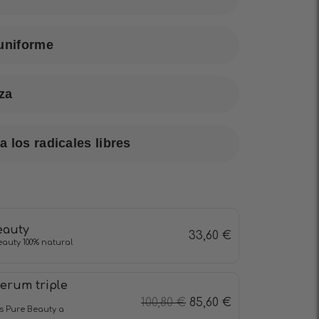
 uniforme
iza
a los radicales libres
eauty
33,60
€
eauty 100% natural
erum triple
100,80
€
85,60
€
s Pure Beauty a