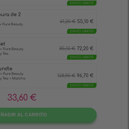
ENVÍO GRATIS
pura de 2
61,20
€
55,10
€
+ Pure Beauty
ENVÍO GRATIS
et
85,10
€
72,20
€
+ Pure Beauty
y Tea
ENVÍO GRATIS
undle
+ Pure Beauty
128,90
€
96,70
€
y Tea + Matcha
ENVÍO GRATIS
33,60
€
ÑADIR AL CARRITO