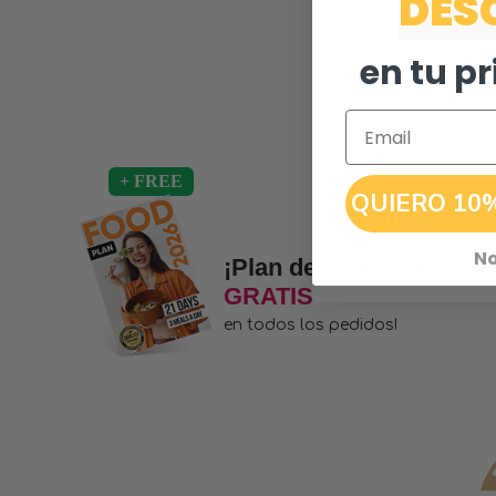
DES
en tu p
Email
QUIERO 10
No
¡Plan de alimentación
GRATIS
en todos los pedidos!