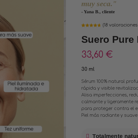
muy seca."
- Yana B., cliente
(
18
valoraciones 
Valorado
18
4.67
sobre
Suero Pure
5 basado
en
puntuaciones
de clientes
33,60
€
30 ml
Sérum 100% natural prof
rápida y visible revitali
Alisa imperfecciones, redu
calmante y ligeramente r
para proteger contra el 
Piel más radiante y suave
Totalmente natur