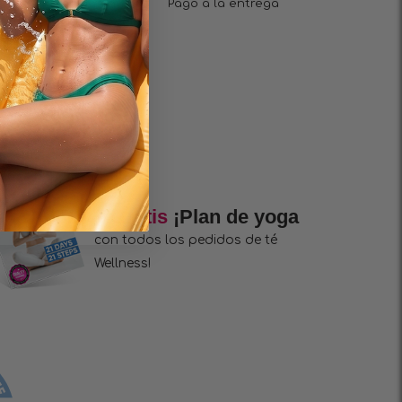
¡Entrega rápida en 1 a
Pago a la entrega
2 días!
+ Gratis
¡Plan de yoga
con todos los pedidos de té
Wellness!