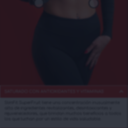
SATURADO CON ANTIOXIDANTES Y VITAMINAS
SlimFit SuperFruit tiene una concentración inusualmente
alta de ingredientes revitalizantes, desintoxicantes y
rejuvenecedores, que brindan muchos beneficios a todos
los que luchan por un estilo de vida saludable.