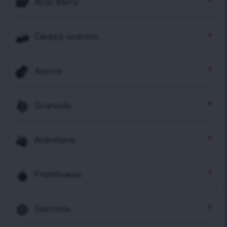
Acai Berry
Cereza acerola
Aronia
Granada
Arándano
Frambuesa
Garcinia