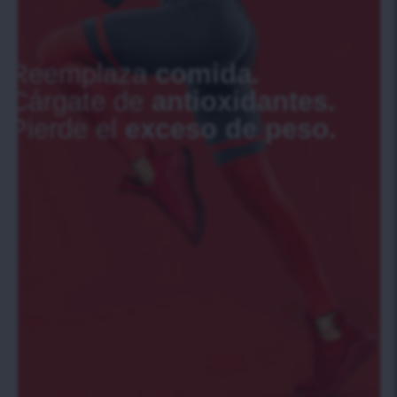
Reemplaza
comida.
Cárgate de
antioxidantes.
Pierde el
exceso de peso.