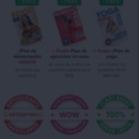
¡Plan de
+ Gratis
Plan de
+ Gratis
¡Plan de
alimentación
ejercicios en casa
yoga
GRATIS
en casa en todos los
con todos los
en todos los
pedidos superiores a
pedidos de té
pedidos!
€40
Wellness!