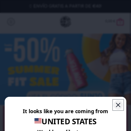
ENVÍO GRATIS A PARTIR DE €40!
0,00
€
0