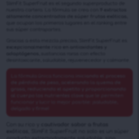
SlimFit SuperFruit es el segundo superproducto de
nuestra cartera. La fórmula se crea con
9 extractos
altamente concentrados de súper frutas exóticas
,
que ocupan los primeros lugares en el ranking entre
sus súper contrapartes.
Gracias a esta mezcla precisa, SlimFit SuperFruit es
excepcionalmente rico en antioxidantes y
adaptógenos
, sustancias raras con efecto
desintoxicante, saludable, rejuvenecedor y calmante.
La fórmula única funciona
iniciando el proceso
de pérdida de peso, acelerando la quema de
grasa, reduciendo el apetito y proporcionando
al cuerpo los nutrientes clave
que le permiten
funcionar y lucir lo mejor posible: ¡saludable,
delgado y firme!
Con su rico y
cautivador sabor a frutas
exóticas
, SlimFit SuperFruit no solo es un súper
producto extremadamente saludable, sino