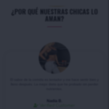
¿POR QUÉ NUESTRAS CHICAS LO
AMAN?
El sabor de la comida es tentador y me hace sentir bien y
lleno después. La mejor dieta que he probado sin perder
nutrientes.
Nadia B.
Verified Customer