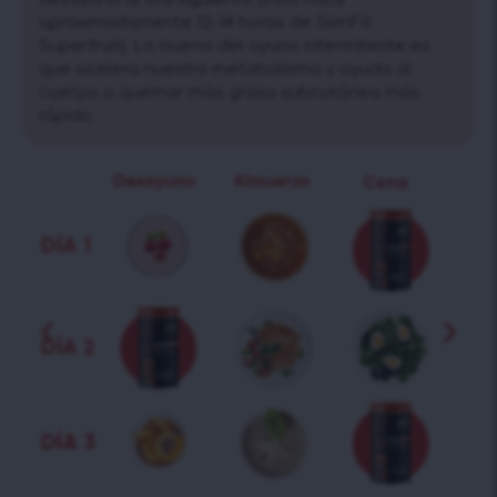
aproximadamente 12-14 horas de SlimFit
Superfruit). Lo bueno del ayuno intermitente es
que acelera nuestro metabolismo y ayuda al
cuerpo a quemar más grasa subcutánea más
rápido.