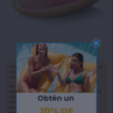
MENOS SIGNIFICA MAS
Las dietas restrictivas privan a nuestro cuerpo de
ingredientes vitales para su funcionamiento. Y
esto es peligroso.
SlimFit Superfruit es
un producto para
reemplazar 1 comida
, que hace exactamente lo
Obtén un ​
contrario: recompensa al cuerpo con una
combinación de 9 (¡9!) súper frutas, ricas en
10% DE
antioxidantes, vitaminas clave, adaptógenos
beneficiosos, aminoácidos y fibra. Juntos,