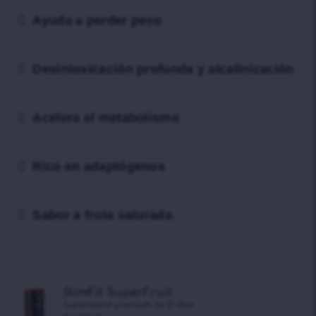
Ayuda a perder peso
Desintoxicación profunda y alcalinización
Acelera el metabolismo
Rico en adaptógenos
Sabor a fruta saturada
SlimFit SuperFruit
Superblend premium de 21 días