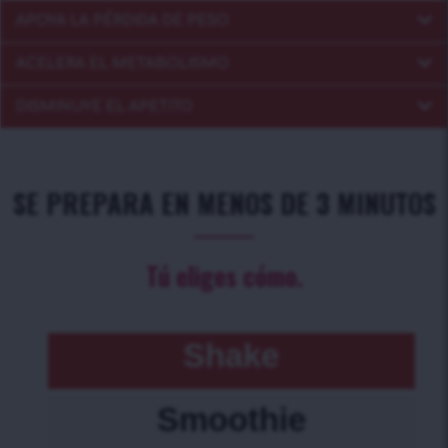
APOYA LA PÉRDIDA DE PESO
ACELERA EL METABOLISMO
DISMINUYE EL APETITO
SE PREPARA EN MENOS DE 3 MINUTOS
Tú eliges cómo.
Shake
Smoothie