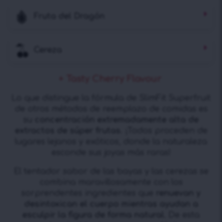
Fruta del Dragón
Cereza
+ Tasty Cherry Flavour
Lo que distingue la fórmula de SlimFit Superfruit
de otros métodos de reemplazo de comidas es
su
concentración extremadamente alta de
extractos de súper frutas
. ¡Todos proceden de
lugares lejanos y exóticos, donde la naturaleza
esconde sus joyas más raras!
El tentador sabor de las bayas y las cerezas se
combina maravillosamente con los
sorprendentes ingredientes que
renuevan y
desintoxican el cuerpo mientras ayudan a
esculpir la figura de forma natural
. De esta