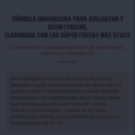
FÓRMULA INNOVADORA PARA ADELGAZAR Y
DESINTOXICAR,
ELABORADA CON LAS SÚPER FRUTAS MÁS ÚTILES
Concentración extremadamente alta de antioxidantes,
vitaminas y adaptógenos.
Nos apegamos a una vida sana y un cuerpo
delgado y sano. Nuestra misión es desarrollar y
perfeccionar constantemente nuevas recetas
elaboradas con
ingredientes de primera clase
que desbloquean el potencial del cuerpo
humano para trabajar y verse de la mejor
manera. Sin dietas, sin productos químicos, sin
experiencias de yo-yo.