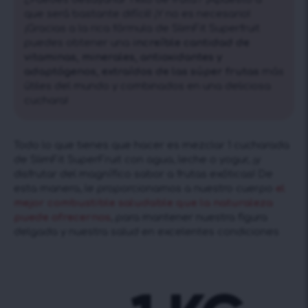
que será bastante difícil! ¡Y no es necesario!
¡Gracias a la rica fórmula de SlimFit Superfruit
puedes obtener una
increíble cantidad de
vitaminas, minerales, antioxidantes y
adaptógenos, extraídos de las súper frutas
más
útiles del mundo y combinados en una deliciosa
cuchara!
Todo lo que tienes que hacer es mezclar 1 cucharada
de SlimFit SuperFruit con agua, leche o yogur, ¡y
disfrutar del magnífico sabor a frutas exóticas! De
esta manera, le proporcionamos a nuestro cuerpo
el
mejor combustible saludable que la naturaleza
puede ofrecernos
, para mantener nuestra figura
delgada y nuestra salud en excelentes condiciones