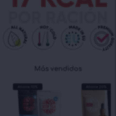
Más vendidos
Ahorra
10
%
Ahorra
20
%