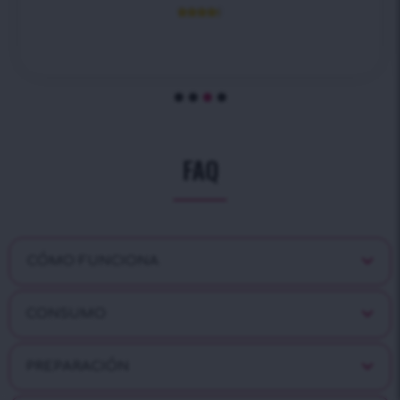





FAQ
CÓMO FUNCIONA
CONSUMO
PREPARACIÓN