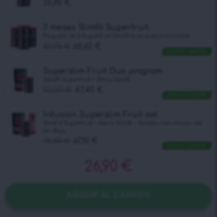
26,90
€
2 meses Slimfit Superfruit
Paquete de 3 Superfruit Slimfit a un precio increíble
80,70
€
68,60
€
ENVÍO GRATIS
Superslim Fruit Duo program
Slimfit Superfruit + Berry Slimfit
52,50
€
47,40
€
ENVÍO GRATIS
Infusion Superslim Fruit set
SlimFit Superfruit + Berry Slimfit + Botella con infusor de
té – Roja
78,80
€
67,10
€
ENVÍO GRATIS
26,90
€
AÑADIR AL CARRITO