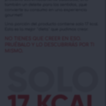
también un deleite para los sentidos, ¡que
convierte su consumo en una experiencia
gourmet!
Una porción del producto contiene solo 17 kcal.
Esta es la mejor “dieta” que pudimos crear.
NO TIENES QUE CREER EN ESO.
PRUÉBALO Y LO DESCUBRIRÁS POR TI
MISMO.