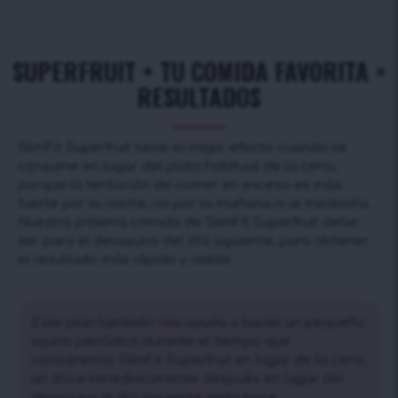
SUPERFRUIT + TU COMIDA FAVORITA =
RESULTADOS
SlimFit Superfruit tiene el mejor efecto cuando se
consume en lugar del plato habitual de la cena,
porque la tentación de comer en exceso es más
fuerte por la noche, no por la mañana ni al mediodía.
Nuestra próxima comida de SlimFit Superfruit debe
ser para el desayuno del día siguiente, para obtener
el resultado más rápido y visible.
Este plan también nos ayuda a hacer un pequeño
ayuno periódico durante el tiempo que
consumimos SlimFit Superfruit en lugar de la cena
un día e inmediatamente después en lugar del
desayuno al día siguiente (esto hace