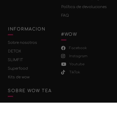
Política de devoluciones
FAQ
INFORMACION
#WOW
Sobre nosotros
Facebook
DETOX
Instagram
SLIMFIT
Youtube
Superfood
TikTok
Kits de wow
SOBRE WOW TEA
WOW TEA: una tienda de té y bienestar del 2015
dedicada a la venta de tés orgánicos y
superalimentos.