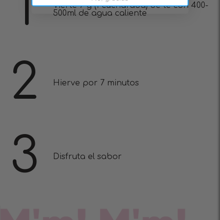
1
Vierte 7 g (1 cucharada) de té con 400-
500ml de agua caliente
2
Hierve por 7 minutos
3
Disfruta el sabor