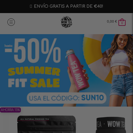
ENVÍO GRATIS A PARTIR DE €40!
0,00
€
0
AHORRA 15%