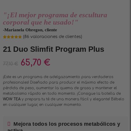
"¡El mejor programa de escultura
corporal que he usado!"
-Marianela Obregon, cliente
(
86
valoraciones de clientes)
Valorado
86
4.88
sobre
21 Duo Slimfit Program Plus
5 basado
en
puntuaciones
de clientes
65,70
€
77,10
€
¡Este es un programa de adelgazamiento para verdaderos
profesionales! Diseñado para producir el máximo efecto de
pérdida de peso, aumentar la quema de grasa y mantener el
metabolismo rápido en todo momento. ¡Consigue la botella de
WOW TEA
y prepara tu té de una manera fácil y elegante! Bébelo
en cualquier lugar, en cualquier momento.
Mejora todos los procesos metabólicos y
activa