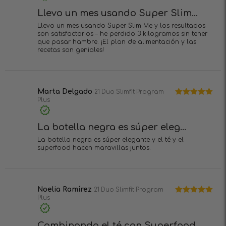
Llevo un mes usando Super Slim...
Llevo un mes usando Super Slim Me y los resultados
son satisfactorios – he perdido 3 kilogramos sin tener
que pasar hambre. ¡El plan de alimentación y las
recetas son geniales!
Marta Delgado
21 Duo Slimfit Program
Plus
Valorado en
5
de 5
La botella negra es súper eleg...
La botella negra es súper elegante y el té y el
superfood hacen maravillas juntos.
Noelia Ramírez
21 Duo Slimfit Program
Plus
Valorado en
5
de 5
Combinando el té con Superfood...