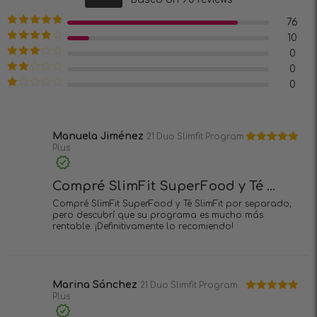
4.88
de 5
76
Valorado en
10
5
de 5
Valorado
0
en
4
de 5
Valorado
0
en
3
de
Valorado
0
5
en
2
Valorado
de 5
en
1
de
5
Manuela Jiménez
21 Duo Slimfit Program
Plus
Valorado en
5
de 5
Compré SlimFit SuperFood y Té ...
Compré SlimFit SuperFood y Té SlimFit por separado,
pero descubrí que su programa es mucho más
rentable. ¡Definitivamente lo recomiendo!
Marina Sánchez
21 Duo Slimfit Program
Plus
Valorado en
5
de 5