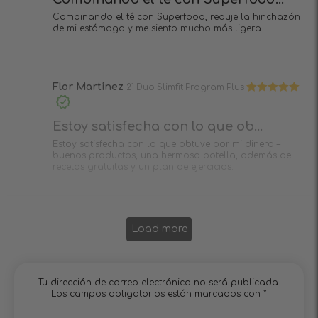
Combinando el té con Superfood, reduje la hinchazón
de mi estómago y me siento mucho más ligera.
Flor Martínez
21 Duo Slimfit Program Plus
Valorado en
5
de 5
Estoy satisfecha con lo que ob...
Estoy satisfecha con lo que obtuve por mi dinero –
buenos productos, una hermosa botella, además de
recetas gratuitas y un plan de ejercicios.
Load more
Tu dirección de correo electrónico no será publicada.
Los campos obligatorios están marcados con
*