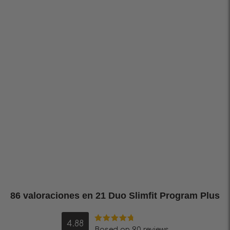
86 valoraciones en
21 Duo Slimfit Program Plus
4.88
Valorado en
Based on 90 reviews