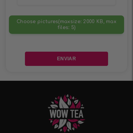
Choose pictures(maxsize: 2000 KB, max
files: 5)