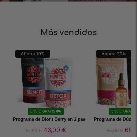
Más vendidos
Ahorra
10
%
Ahorra
20
%
ENVÍO GRATIS
⛟
ENVÍO GRATIS
Programa de Biofit Berry en 2 pasos
Programa de Dúo In
46,00
€
68,
51,20
€
85,60
€