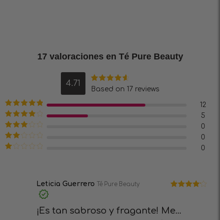
17 valoraciones en
Té Pure Beauty
4.71
Valorado en
Based on 17 reviews
4.71
de 5
12
Valorado en
5
5
de 5
Valorado
0
en
4
de 5
Valorado
0
en
3
de
Valorado
0
5
en
2
Valorado
de 5
en
1
de
5
Leticia Guerrero
Té Pure Beauty
Valorado
en
4
de 5
¡Es tan sabroso y fragante! Me...