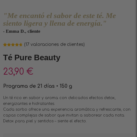
"Me encantó el sabor de este té. Me
siento ligera y llena de energía."
- Emma D., cliente
(
17
valoraciones de clientes)
Valorado
17
4.71
sobre
Té Pure Beauty
5 basado
en
puntuaciones
de clientes
23,90
€
Programa de 21 días • 150 g
Un té rico en sabor y aroma con delicados efectos detox,
energizantes e hidratantes.
Cada sorbo ofrece una experiencia aromática y refrescante, con
capas complejas de sabor que invitan a saborear cada nota.
Detox para piel y sentidos – siente el efecto.