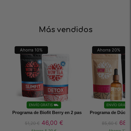
Más vendidos
Ahorra
10
%
Ahorra
20
%
ENVÍO GRATIS
⛟
ENVÍO GRATIS
Programa de Biofit Berry en 2 pasos
Programa de Dúo In
46,00
€
68,
51,20
€
85,60
€
Ahorre
5.20 €
Ahorre
17.10