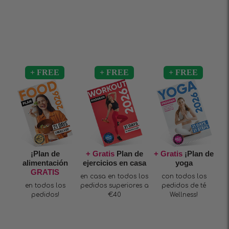
¡Plan de
+ Gratis
Plan de
+ Gratis
¡Plan de
alimentación
ejercicios en casa
yoga
GRATIS
en casa en todos los
con todos los
en todos los
pedidos superiores a
pedidos de té
pedidos!
€40
Wellness!