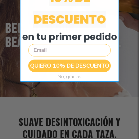
DESCUENTO
BECAUSE YOU ARE
en tu primer pedido
BEAUTIFUL. NATURALLY.
Email
QUIERO 10% DE DESCUENTO
No, gracias
SUAVE DESINTOXICACIÓN Y
CUIDADO EN CADA TAZA.