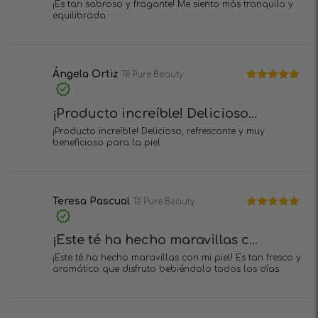
¡Es tan sabroso y fragante! Me siento más tranquila y
equilibrada.
Ángela Ortiz
Té Pure Beauty
Valorado en
5
de 5
¡Producto increíble! Delicioso...
¡Producto increíble! Delicioso, refrescante y muy
beneficioso para la piel.
Teresa Pascual
Té Pure Beauty
Valorado en
5
de 5
¡Este té ha hecho maravillas c...
¡Este té ha hecho maravillas con mi piel! Es tan fresco y
aromático que disfruto bebiéndolo todos los días.