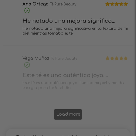
Ana Ortega
Té Pure Beauty
Valorado en
5
de 5
He notado una mejora significa...
He notado una mejora significativa en la textura de mi
piel mientras tomaba el té.
Vega Muñoz
Té Pure Beauty
Valorado en
5
de 5
Este té es una auténtica joya....
Este té es una auténtica joya. Ilumina mi piel y me da
energía para todo el día.
Load more