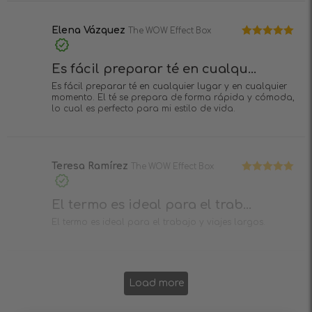
Elena Vázquez
The WOW Effect Box
Valorado en
5
de 5
Es fácil preparar té en cualqu...
Es fácil preparar té en cualquier lugar y en cualquier
momento. El té se prepara de forma rápida y cómoda,
lo cual es perfecto para mi estilo de vida.
Teresa Ramírez
The WOW Effect Box
Valorado en
5
de 5
El termo es ideal para el trab...
El termo es ideal para el trabajo y viajes largos.
Load more