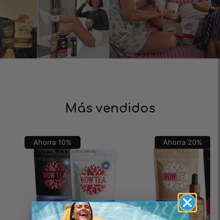
Más vendidos
Ahorra
10
%
Ahorra
20
%