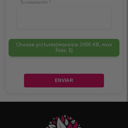
Tu valoración
*
Choose pictures(maxsize: 2000 KB, max
files: 5)