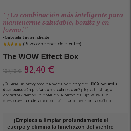
"¡La combinación más inteligente para
mantenerme saludable, bonita y en
forma!"
-Gabriela Javier, cliente
(
15
valoraciones de clientes)
Valorado
15
4.93
sobre
The WOW Effect Box
5 basado
en
puntuaciones
de clientes
82,40
€
102,70
€
¿Quieres un programa de modelado corporal
100% natural +
desintoxicación profunda y alcalinización
? ¡Llegaste al lugar
correcto! Además, la botella y el termo de lujo WOW TEA
convierten tu rutina de beber té en una ceremonia estética.
¡Empieza a limpiar profundamente el
cuerpo y elimina la hinchazón del vientre