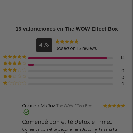
15 valoraciones en
The WOW Effect Box
4.93
Valorado en
Based on 15 reviews
4.93
de 5
14
Valorado en
1
5
de 5
Valorado
0
en
4
de 5
Valorado
0
en
3
de
Valorado
0
5
en
2
Valorado
de 5
en
1
de
5
Carmen Muñoz
The WOW Effect Box
Valorado en
5
de 5
Comencé con el té detox e inme...
Comencé con el té detox e inmediatamente sentí la