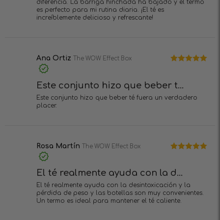
diferencia. La barriga hinchada ha bajado y el termo
es perfecto para mi rutina diaria. ¡El té es
increíblemente delicioso y refrescante!
Ana Ortiz
The WOW Effect Box
Valorado en
5
de 5
Este conjunto hizo que beber t...
Este conjunto hizo que beber té fuera un verdadero
placer.
Rosa Martín
The WOW Effect Box
Valorado en
5
de 5
El té realmente ayuda con la d...
El té realmente ayuda con la desintoxicación y la
pérdida de peso y las botellas son muy convenientes.
Un termo es ideal para mantener el té caliente.