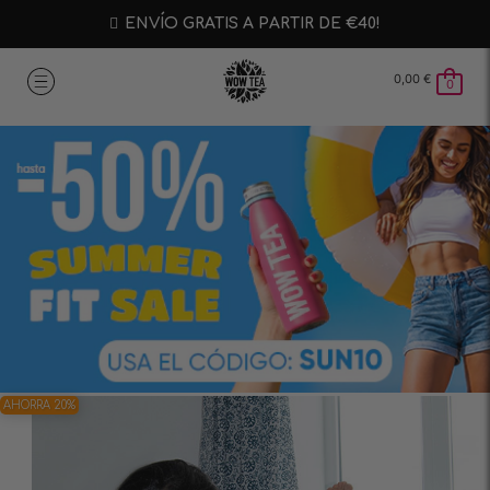
ENVÍO GRATIS A PARTIR DE €40!
0,00
€
0
AHORRA 20%