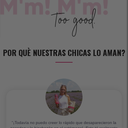
POR QUÈ NUESTRAS CHICAS LO AMAN?
“¡Todavía no puedo creer lo rápido que desaparecieron la
pesadez y la hinchazón en el estómago! ¡Este té realmente