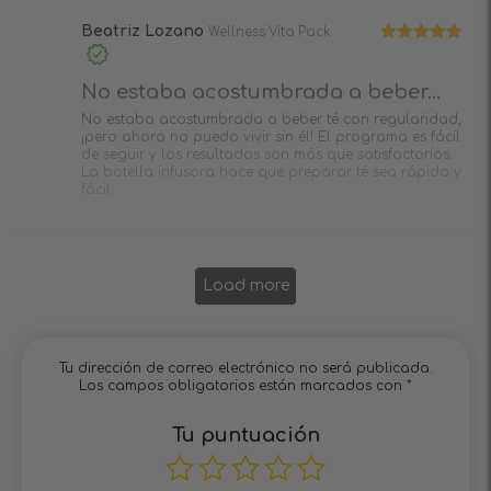
Beatriz Lozano
Wellness Vita Pack
Valorado en
5
de 5
No estaba acostumbrada a beber...
No estaba acostumbrada a beber té con regularidad,
¡pero ahora no puedo vivir sin él! El programa es fácil
de seguir y los resultados son más que satisfactorios.
La botella infusora hace que preparar té sea rápido y
fácil.
Load more
Tu dirección de correo electrónico no será publicada.
Los campos obligatorios están marcados con
*
Tu puntuación