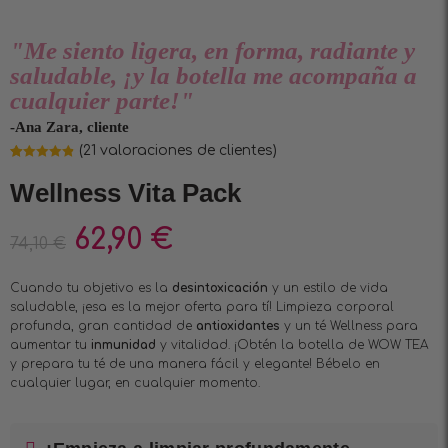
"Me siento ligera, en forma, radiante y
saludable, ¡y la botella me acompaña a
cualquier parte!"
-Ana Zara, cliente
(
21
valoraciones de clientes)
Valorado
21
4.86
sobre
Wellness Vita Pack
5 basado
en
puntuaciones
de clientes
62,90
€
74,10
€
Cuando tu objetivo es la
desintoxicación
y un estilo de vida
saludable, ¡esa es la mejor oferta para tí! Limpieza corporal
profunda, gran cantidad de
antioxidantes
y un té Wellness para
aumentar tu
inmunidad
y vitalidad. ¡Obtén la botella de WOW TEA
y prepara tu té de una manera fácil y elegante! Bébelo en
cualquier lugar, en cualquier momento.