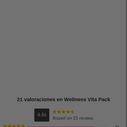
21 valoraciones en
Wellness Vita Pack
4.86
Valorado en
Based on 23 reviews
4.86
de 5