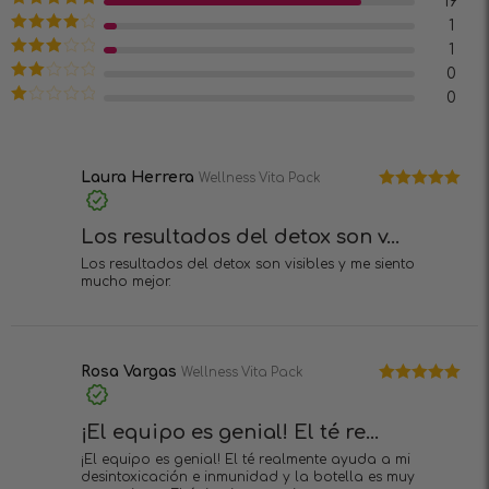
19
Valorado en
1
5
de 5
Valorado
1
en
4
de 5
Valorado
0
en
3
de
Valorado
0
5
en
2
Valorado
de 5
en
1
de
5
Laura Herrera
Wellness Vita Pack
Valorado en
5
de 5
Los resultados del detox son v...
Los resultados del detox son visibles y me siento
mucho mejor.
Rosa Vargas
Wellness Vita Pack
Valorado en
5
de 5
¡El equipo es genial! El té re...
¡El equipo es genial! El té realmente ayuda a mi
desintoxicación e inmunidad y la botella es muy