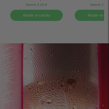
Ahorre
5.20 €
Ahorre
17.10
Añadir al carrito
Añadir al car