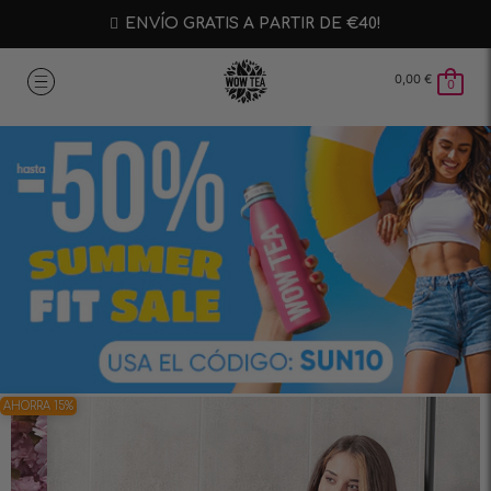
ENVÍO GRATIS A PARTIR DE €40!
0,00
€
0
AHORRA 15%