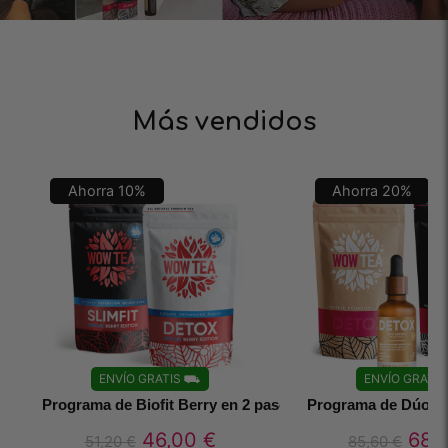
Más vendidos
Ahorra
10
%
Ahorra
20
%
ENVÍO GRATIS
⛟
ENVÍO GRATIS
Programa de Biofit Berry en 2 pasos
Programa de Dúo In
46,00
€
68,
51,20
€
85,60
€