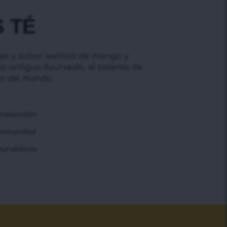
 TÉ
les y sabor exótico de mango y
a antigua Ayurveda, el sistema de
co del mundo.
 melocotón
 inmunidad
yurvédicas