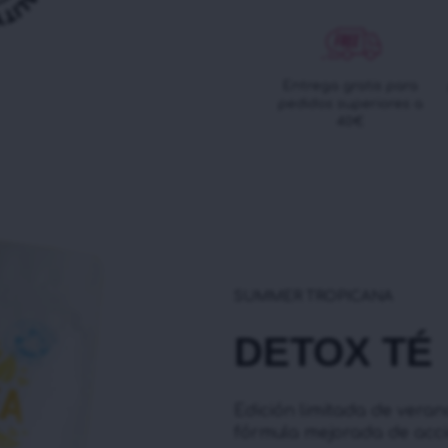
Entrega gratis para
pedidos superiores a
40€
SUMMER TROPICANA
DETOX TÉ
Edición limitada de vera
fórmula mejorada de acci