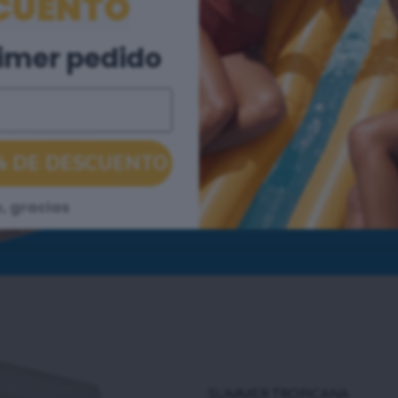
CUENTO
Té de verano premium par
fórmula mejorada de acció
rimer pedido
con sabor exótico de ma
acción más rápida - mejor 
acelera la quema de grasa
elimina la hinchazón y la 
% DE DESCUENTO
regula el apetito
, gracias
sabor tropical exótico
SUMMER TROPICANA