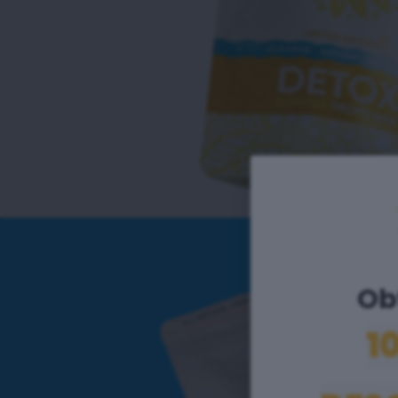
Obt
1