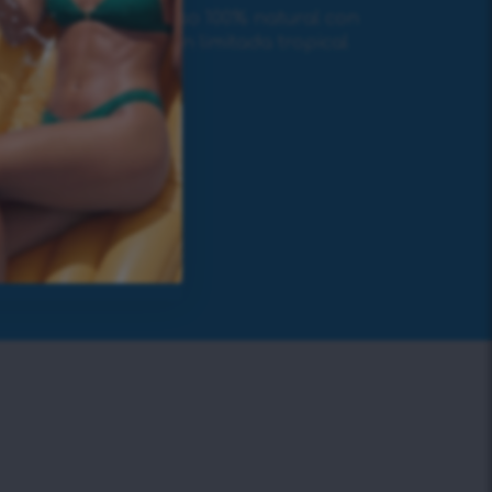
a la pérdida de peso 100% natural con
n rápida, en edición limitada tropical
ngo, piña y papaya.
forma
retención de agua