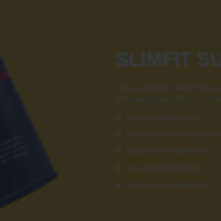
SLIMFIT S
Una potente blend de sup
antioxidantes, fibra y vit
ayuda a perder peso
desintoxicación profunda y
acelera el metabolismo
rico en adaptógenos
sabor a fruta saturada