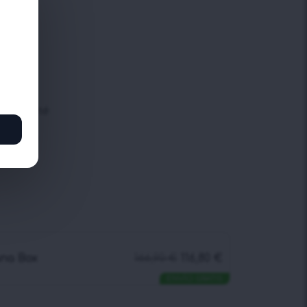
tox té
mfit té
llness té
ollagen
ana Box
166,90
€
116,80
€
ENVÍO GRATIS