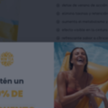
detox de verano de acción
elimina toxinas y retenció
aumenta el metabolismo y 
efecto visible en la cintur
refrescante sabor a cítrico
én un ​
SUMMER TROPICANA
0% DE
SLIMFIT T