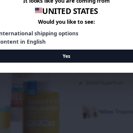
de clientes
116,80
€
166,90
€
Summer Tropicana De
Summer Tropicana Sli
Summer Tropicana We
Summer Tropicana C
Botella (Amarilla)
Slimfit Superfruit
Yellow Tropic