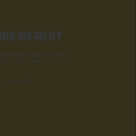
UPERFRUIT
erfrutas en polvo, rica en
aminas esenciales.
 alcalinización