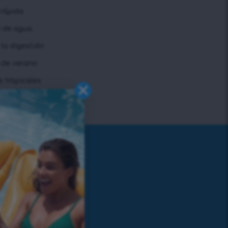
 rápida
n de agua
la digestión
a de verano
s tropicales
É