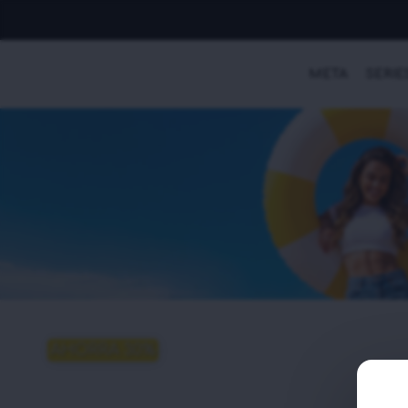
META
SERIE
AHORRA 30%