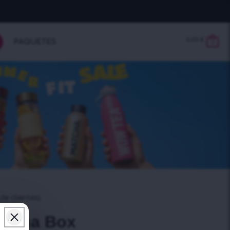
0,00
€
PAQUETES
0
e clientes)
icana Box