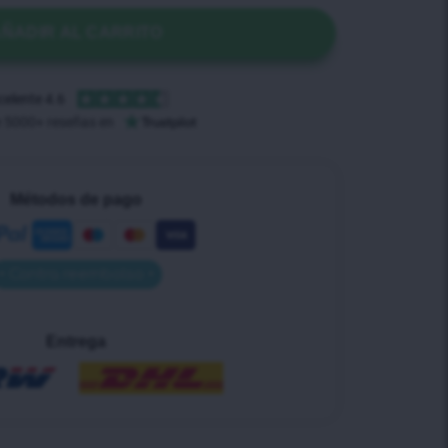
ÑADIR AL CARRITO
Métodos de pago
• Contra reembolso •
Entrega