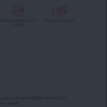
¡Entrega rápida en 1 a
Pago a la entrega
2 días!
no para un detox 100% natural con
ón rápida.