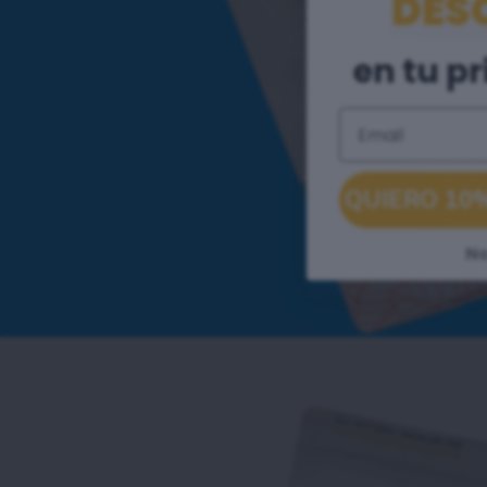
DES
en tu p
Email
QUIERO 10
No