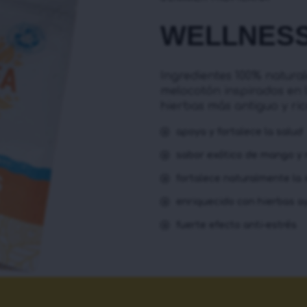
WELLNESS
Ingredientes 100% natura
melocotón inspirados en l
hierbas más antiguo y ri
apoya y fortalece la salud
sabor exótico de mango y
fortalece naturalmente la
enriquecido con hierbas a
fuerte efecto anti-estrés