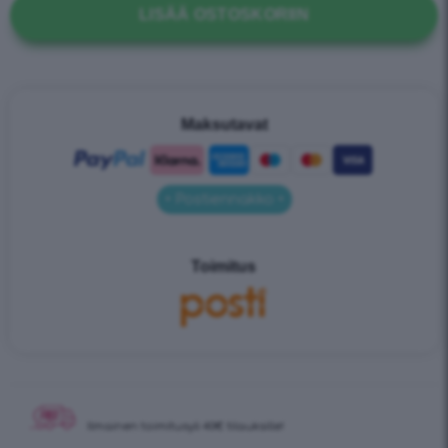
LISÄÄ OSTOSKORIIN
Maksutavat
• Postiennakko •
Toimitus
Ilmainen toimitus
yli 40€ tilauksille!