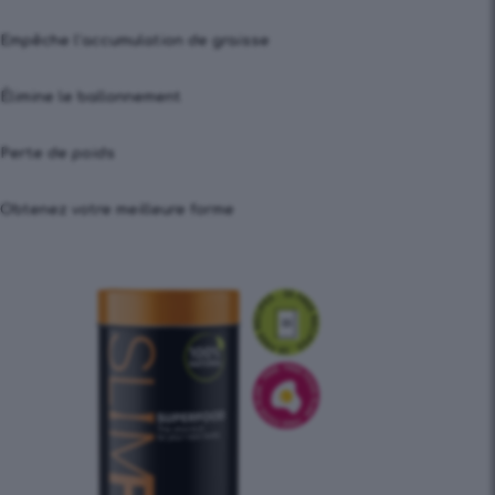
Empêche l’accumulation de graisse
Élimine le ballonnement
Perte de poids
Obtenez votre meilleure forme