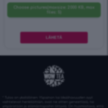
Choose pictures(maxsize: 2000 KB, max
files: 5)
* Tulos on yksilöllinen: Ylipainon tai liikalihavuuden syyt
vaihtelevat henkilöittäin, ovat ne sitten geneettisiä, tai
ympäristöön ja elämäntapoihin liittyviä. On huomioitava, että