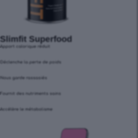
Slimfit Superfood
Apport calorique réduit
Déclenche la perte de poids
Nous garde rassasiés
Fournit des nutriments sains
Accélère le métabolisme