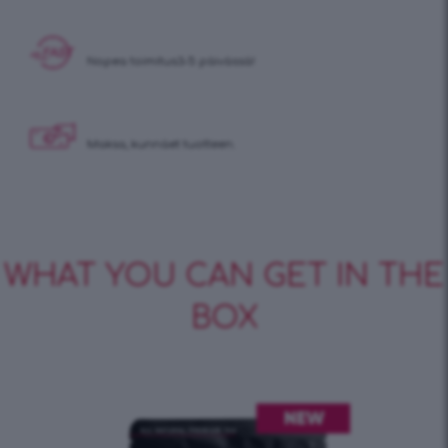
Nopea toimitus
3-5 päivässä!
Maksa, kun
näet tuotteen.
WHAT YOU CAN GET IN THE
BOX