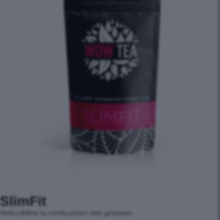
SlimFit
<bAccélère la combustion des graisses