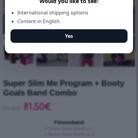
Super Slim Me Program + Booty
Goals Band Combo
81.50
€
116.40
€
Fitnessband
♡
Booty Goals Band Lvl 1
♡
Booty Goals Band Lvl 2