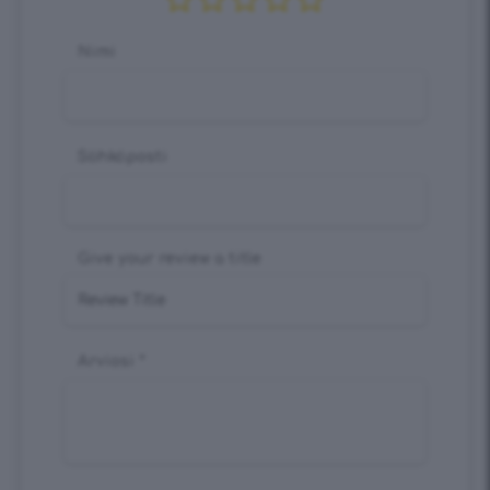
Nimi
Sähköposti
Give your review a title
Arviosi
*