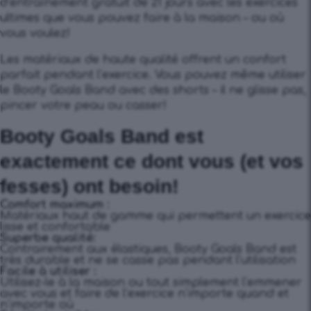
d’entraînement gratuit de 21 jours avec les exercices
ultimes que vous pouvez faire à la maison – ou où
vous voulez!
Les matériaux de haute qualité offrent un confort
parfait pendant l’exercice. Vous pouvez même utiliser
le Booty Goals Band avec des shorts – il ne glisse pas,
pincer votre peau ou casser!
Booty Goals Band est
exactement ce dont vous (et vos
fesses) ont besoin!
Comfort maximum :
Matériaux haut de gamme qui permettent un exercice
lisse et confortable
Superbe qualité:
Contrairement aux élastiques, Booty Goals Band est
très durable et ne se casse pas pendant l’utilisation
Facile à utiliser :
Utilisez-le à la maison ou tout simplement l’emmener
avec vous et faire de l’exercice n’importe quand et
n’importe où