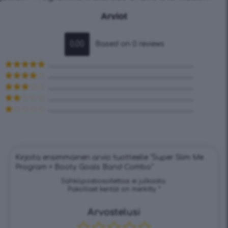
Arviot
0.00
Based on 0 reviews
Arvostelu
tuotteesta:
Arvostelu
5
/ 5
tuotteesta:
Arvostelu
4
/ 5
tuotteesta:
Arvostelu
3
/ 5
tuotteesta:
Arvostelu
2
/ 5
tuotteesta:
1
/
5
Kirjoita ensimmäinen arvio tuotteelle “Super Slim Me
Program + Booty Goals Band Combo”
Sähköpostiosoitettasi ei julkaista.
Pakolliset kentät on merkitty
*
Arvostelusi