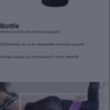
Bottle
Verre borosilicaté de haute qualité
Distributeur en acier inoxydable de haute qualité
Design unique qui correspond à votre identité.
.