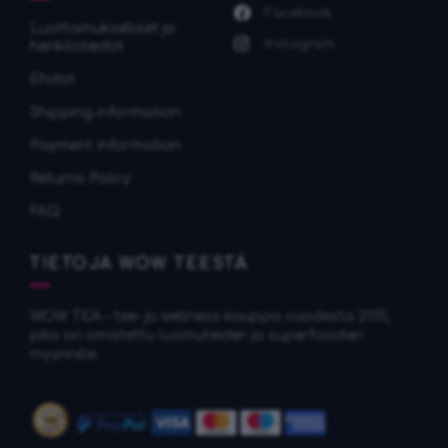
Facebook
Luottamukselliset ja
Instagram
henkilötiedot
Ehdot
Shipping information
Payment information
Returns Policy
FAQ
TIETOJA WOW TEESTÄ
WOW TEA – tee- ja wellness-kauppa vuodesta 2015,
joka on omistettu luomuteiden ja superfoodien
myynnille.