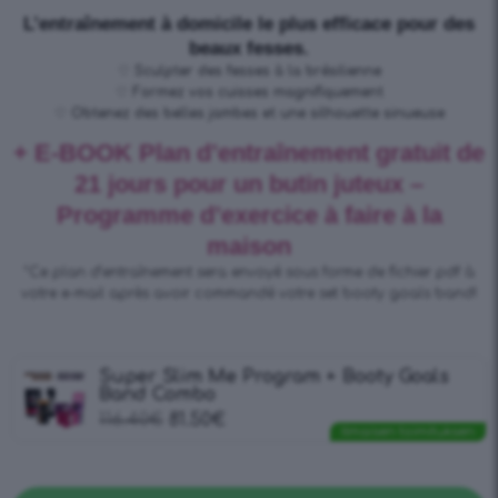
L’entraînement à domicile le plus efficace pour des
beaux fesses.
♡
Sculpter des fesses à la brésilienne
♡
Formez vos cuisses magnifiquement
♡
Obtenez des belles jambes et une silhouette sinueuse
+ E-BOOK Plan d’entraînement gratuit de
21 jours pour un butin juteux –
Programme d’exercice à faire à la
maison
*
Ce plan d’entraînement sera envoyé sous forme de fichier pdf à
votre e-mail après avoir commandé votre set booty goals band!
Super Slim Me Program + Booty Goals
Band Combo
116.40
€
81.50
€
Ilmaisen toimituksen