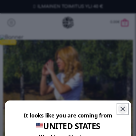
ILMAINEN TOIMITUS YLI 40 €
0.00
€
0
SAVE 30%