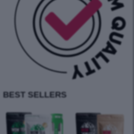
BEST SELLERS