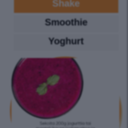
Shake
Smoothie
Yoghurt