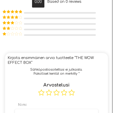
0.00
Based on 0 reviews
Arvostelu
tuotteesta:
Arvostelu
5
/ 5
tuotteesta:
Arvostelu
4
/ 5
tuotteesta:
Arvostelu
3
/ 5
tuotteesta:
Arvostelu
2
/ 5
tuotteesta:
1
/
5
Kirjoita ensimmäinen arvio tuotteelle “THE WOW
EFFECT BOX”
Sähköpostiosoitettasi ei julkaista.
Pakolliset kentät on merkitty
*
Arvostelusi
Nimi