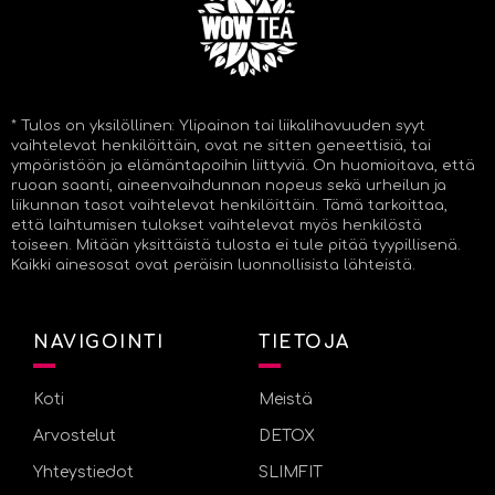
* Tulos on yksilöllinen: Ylipainon tai liikalihavuuden syyt
vaihtelevat henkilöittäin, ovat ne sitten geneettisiä, tai
ympäristöön ja elämäntapoihin liittyviä. On huomioitava, että
ruoan saanti, aineenvaihdunnan nopeus sekä urheilun ja
liikunnan tasot vaihtelevat henkilöittäin. Tämä tarkoittaa,
että laihtumisen tulokset vaihtelevat myös henkilöstä
toiseen. Mitään yksittäistä tulosta ei tule pitää tyypillisenä.
Kaikki ainesosat ovat peräisin luonnollisista lähteistä.
NAVIGOINTI
TIETOJA
Koti
Meistä
Arvostelut
DETOX
Yhteystiedot
SLIMFIT