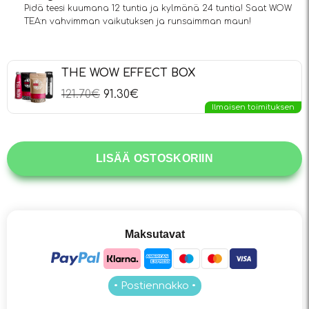
Pidä teesi kuumana 12 tuntia ja kylmänä 24 tuntia! Saat WOW
TEA:n vahvimman vaikutuksen ja runsaimman maun!
THE WOW EFFECT BOX
121.70
€
91.30
€
Ilmaisen toimituksen
LISÄÄ OSTOSKORIIN
Maksutavat
• Postiennakko •