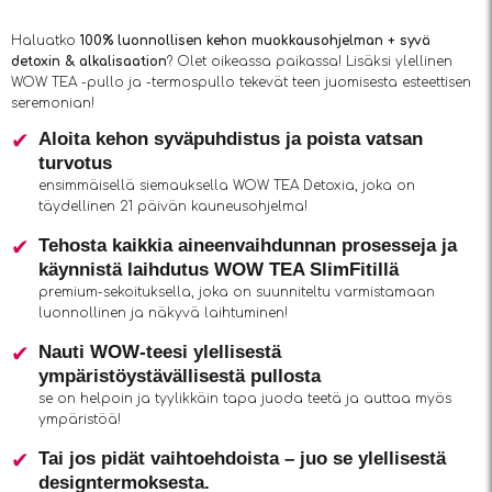
Haluatko
100% luonnollisen kehon muokkausohjelman + syvä
detoxin & alkalisaation
? Olet oikeassa paikassa! Lisäksi ylellinen
WOW TEA -pullo ja -termospullo tekevät teen juomisesta esteettisen
seremonian!
Aloita kehon syväpuhdistus ja poista vatsan
turvotus
ensimmäisellä siemauksella WOW TEA Detoxia, joka on
täydellinen 21 päivän kauneusohjelma!
Tehosta kaikkia aineenvaihdunnan prosesseja ja
käynnistä laihdutus WOW TEA SlimFitillä
premium-sekoituksella, joka on suunniteltu varmistamaan
luonnollinen ja näkyvä laihtuminen!
Nauti WOW-teesi ylellisestä
ympäristöystävällisestä pullosta
se on helpoin ja tyylikkäin tapa juoda teetä ja auttaa myös
ympäristöä!
Tai jos pidät vaihtoehdoista – juo se ylellisestä
designtermoksesta.