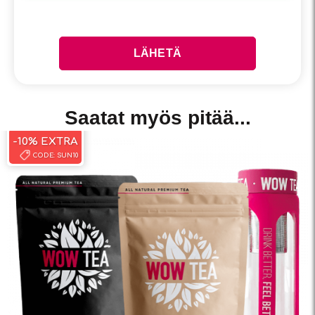
Saatat myös pitää...
-15%
-10% EXTRA
CODE:
SUN10