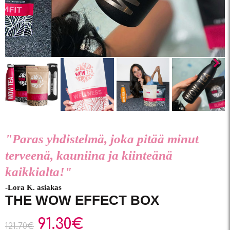
"Paras yhdistelmä, joka pitää minut
terveenä, kauniina ja kiinteänä
kaikkialta!"
-Lora K. asiakas
THE WOW EFFECT BOX
91.30
€
121.70
€