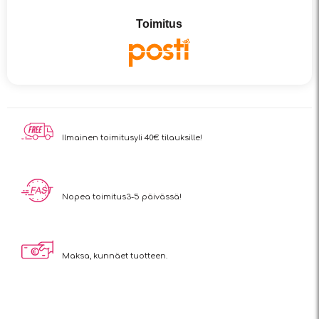
Toimitus
Ilmainen toimitus
yli 40€ tilauksille!
Nopea toimitus
3-5 päivässä!
Maksa, kun
näet tuotteen.