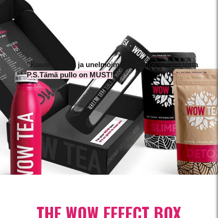
"Kuusi viikkoa ja unelmoimani muutos on nyt totta
P.S.Tämä pullo on MUST!
"
THE WOW EFFECT BOX