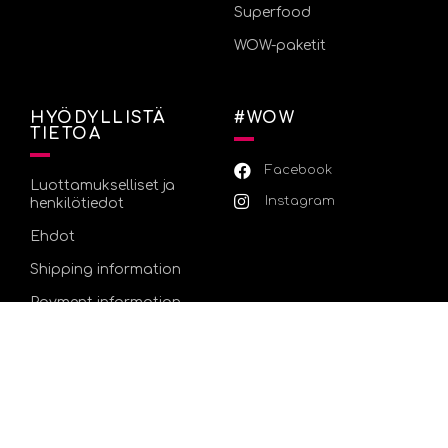
Superfood
WOW-paketit
HYÖDYLLISTÄ
#WOW
TIETOA
Facebook
Luottamukselliset ja
Instagram
henkilötiedot
Ehdot
Shipping information
Payment information
Returns Policy
FAQ
TIETOJA WOW TEESTÄ