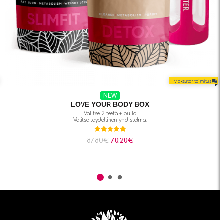
+ Maksuton toimitus
NEW YEAR NEW ME
Detox + SlimFit
Parhaat sekoitukset uudelle alulle!
56.40
€
47.90
€