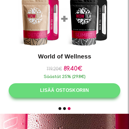
New Year New Me
47.90
€
56.40
€
Säästät 15% (8.5€)
LISÄÄ OSTOSKORIIN