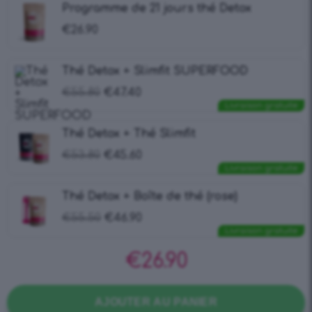
Programme de 21 jours thé Detox
€
26.90
Thé Detox + Slimfit SUPERFOOD
€
55.80
€
47.40
Livraison gratuite
Thé Detox + Thé Slimfit
€
53.80
€
45.60
Livraison gratuite
Thé Detox + Boîte de thé (rose)
€
55.50
€
46.90
Livraison gratuite
€
26.90
AJOUTER AU PANIER