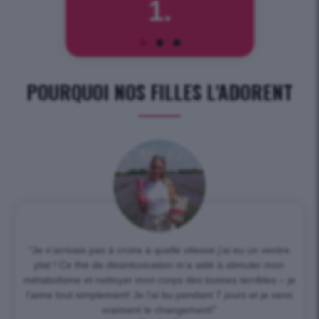
1.
POURQUOI NOS FILLES L'ADORENT
“Je n’arrivais pas à croire à quelle vitesse j’ai eu un ventre
plat ! Ce thé de désintoxication m’a aidé à stimuler mon
métabolisme et nettoyer mon corps des toxines terribles – je
l’aime tout simplement! Je l’ai bu pendant 7 jours et je sens
vraiment le changement!”