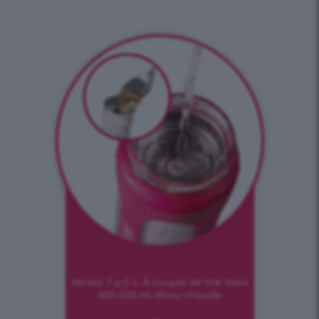
Versez 7 g (1 c. À soupe) de thé dans
400-500 ml d’eau chaude