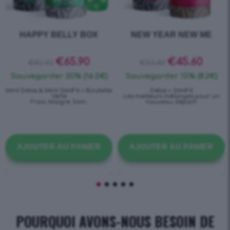
HAPPY BELLY BOX
NEW YEAR NEW ME
€
65.90
€
45.60
€
82.40
€
53.80
Sauvegarder 20% (16.5€)
Sauvegarder 15% (8.2€)
Mint Detox & Mint SlimFit + Bouteille
Detox + SlimFit
Verte
Les meilleurs mélanges pour un
Frais. Maigre. Sain.
nouveau départ!
AJOUTER AU PANIER
AJOUTER AU PANIER
POURQUOI AVONS-NOUS BESOIN DE