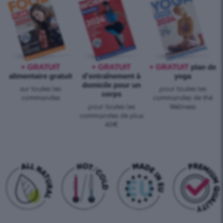
+ GRATUIT
+ GRATUIT
+ GRATUIT
plan de
alimentaire gratuit
d'entraînement à
yoga
domicile pour un
sur toutes les
pour toutes les
corps
commandes
commandes de thé
pour toutes les
Wellness
commandes de plus
40€