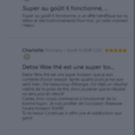
sur 5
Super au goût! Il fonctionne, ...
Super au goût! Il fonctionne, a un effet bénéfique sur la
détox et des ballonnements! Pour moi, ça aide vraiment
! Merci
Charlotte
Thé Detox + Slimfit SUPERFOOD
Note
5
sur
5
Detox Wow thé est une super bo...
Detox Wow thé est une super boisson que je suis
contente d’avoir essayé. Après quatre jours je me suis
senti bien. J’ai beaucoup d’énergie. J’ai déjà un résultat
visible de la prise de thé, donc je pense que le résultat
ne sera pas en retard!
Certes, mon corps commence à fonctionner de la
bonne façon. Je vais profiter de l’occasion d’essayer
l’autre boisson Slimfit!
Tu es beau! Continuez à offrir joie et satisfaction aux
gens!