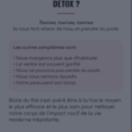
DETOX ?
Toxines, toxines, toxines.
Ils nous font retenir de l’eau et prendre du poids.
Les autres symptômes sont:
• Nous mangeons plus que d’habitude
• Le ventre est souvent gonflé
• Nous ne pouvons pas perdre du poids
• Nous nous sentons épuisés
• Notre peau perd son tonus
Boire du thé s’est avéré être à la fois le moyen
le plus efficace et le plus sain pour nettoyer
notre corps de l’impact nocif de la vie
moderne trépidante.