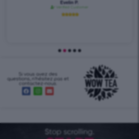
Evelin P.
Verified Customer





Si vous avez des
questions, n’hésitez pas et
contactez-nous.