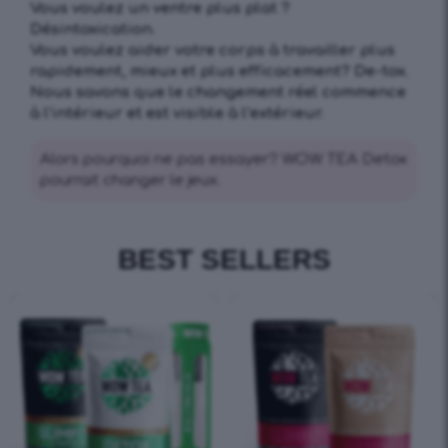
Vous voulez un ventre plus plat ?
Désintoxication.
Vous voulez aider votre corps à travailler plus
rapidement, mieux et plus efficacement? De-tox.
Nous savons que le changement réel commence
à l’intérieur et est visible à l’extérieur.
Alors pourquoi ne pas essayer? WOW TEA Detox
pourrait changer le jeux.
BEST SELLERS