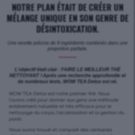
NOTRE PLAN ÉTAIT DE CRÉER UN
MÉLANGE UNIQUE EN SON GENRE DE
DÉSINTOXICATION.
Une recette précise de 9 ingrédients combinés dans une
proportion parfaite.
L’objectif était clair : FAIRE LE MEILLEUR THÉ
NETTOYANT ! Après une recherche approfondie et
de nombreux tests, WOW TEA Detox est né.
WOW TEA Detox est notre premier thé. Nous
l’avons créé pour donner aux gens une méthode
entièrement naturelle et très efficace pour le
nettoyage du corps, l’alcalinisation et la gestion du
poids.
Nous avons trouvé et comparé des centaines