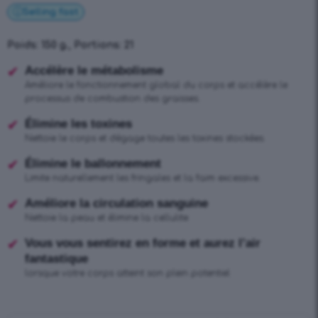
Selling fast
Poids: 150 g., Portions: 21
Accélère le métabolisme
Améliore le fonctionnement global du corps et accélère le
processus de combustion des graisses.
Élimine les toxines
Nettoie le corps et dégage toutes les toxines stockées.
Élimine le ballonnement
Limite naturellement les fringales et la faim excessive.
Améliore la circulation sanguine
Nettoie la peau et élimine la cellulite
Vous vous sentirez en forme et aurez l’air
fantastique
lorsque votre corps atteint son plein potentiel