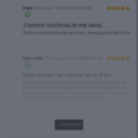
Ines
Thé Detox + Slimfit SUPERFOOD
Note
5
sur
5
J’adore rooibos!Je me sens...
J’adore rooibos!Je me sens bien, énergique et très frais!
Gabrielle
Thé Detox + Slimfit SUPERFOOD
Note
5
sur
5
Mon corps ne retient plus d’ea...
Mon corps ne retient plus d’eau et l’alimentation et le
programme d’entraînement montrent des résultats. Je
me sens incroyable. Un corps sans toxines = une super
figure, je suis maintenant certaine à ce sujet!
Load more