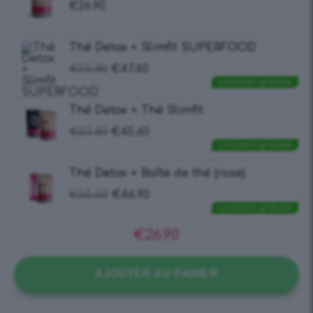
€
26.90
Thé Detox + Slimfit SUPERFOOD
€
55.80
€
47.40
Livraison gratuite
Thé Detox + Thé Slimfit
€
53.80
€
45.60
Livraison gratuite
Thé Detox + Boîte de thé (rose)
€
55.50
€
46.90
Livraison gratuite
€
26.90
AJOUTER AU PANIER