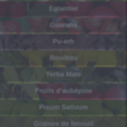
Eglantier
Guarana
Pu-erh
Rooibos
Yerba Mate
Fruits d'aubépine
Pisum Sativum
Graines de fenouil