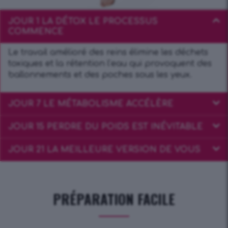
JOUR 1 LA DÉTOX LE PROCESSUS
COMMENCE
Le travail amélioré des reins élimine les déchets
toxiques et la rétention l’eau qui provoquent des
ballonnements et des poches sous les yeux.
JOUR 7 LE MÉTABOLISME ACCÉLÈRE
JOUR 15 PERDRE DU POIDS EST INÉVITABLE
JOUR 21 LA MEILLEURE VERSION DE VOUS
PRÉPARATION FACILE