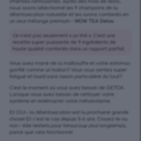
d’herbes nettoyantes. Après des mois de tests,
nous avons sélectionné les 9 champions de la
désintoxication naturelle et les avons combinés en
un seul mélange premium –
WOW TEA Detox
.
Ce n’est pas seulement « un thé ». C’est une
recette super puissante de 9 ingrédients de
haute qualité combinés dans un rapport parfait.
Vous avez marre de la malbouffe et votre estomac
gonflé comme un ballon? Vous vous sentez super
fatigué et lourd sans raison particulière du tout?
C’est le moment où vous avez besoin de DETOX.
Lorsque vous avez besoin de nettoyer votre
système et redémarrer votre métabolisme.
Et OUI – la désintoxication est la prochaine grande
chose! Et c’est le cas depuis 5-6 ans. Croyez-le ou
non – elle restera pour beaucoup plus longtemps,
parce que cela fonctionne!