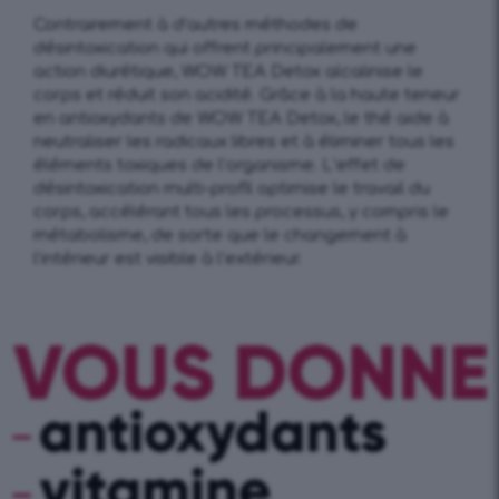
Contrairement à d’autres méthodes de
désintoxication qui offrent principalement une
action diurétique, WOW TEA Detox alcalinise le
corps et réduit son acidité. Grâce à la haute teneur
en antioxydants de WOW TEA Detox, le thé aide à
neutraliser les radicaux libres et à éliminer tous les
éléments toxiques de l’organisme. L’effet de
désintoxication multi-profil optimise le travail du
corps, accélérant tous les processus, y compris le
métabolisme, de sorte que le changement à
l’intérieur est visible à l’extérieur.