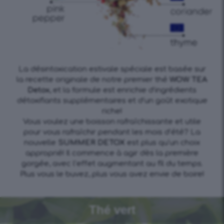
La désintoxication estivale spéciale est basée sur
la recette originale de notre premier thé
WOW TEA
Detox
, et la formule est enrichie d’ingrédients
détoxifiants supplémentaires et d’un goût exotique
riche!
Vous voulez une boisson rafraîchissante et utile
pour vous rafraîchir pendant les mois d’été? La
nouvelle
SUMMER DETOX
est plus qu’un choix
approprié! Il commence à agir dès la première
gorgée, avec l’effet augmentant au fil du temps.
Plus vous le buvez, plus vous avez envie de boire!
Thé vert