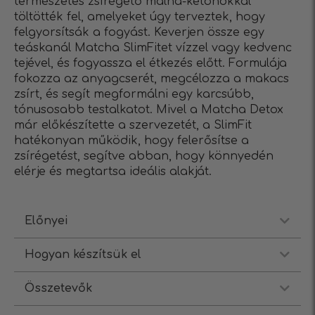
természetes zsírégető málna-ketonokkal
töltötték fel, amelyeket úgy terveztek, hogy
felgyorsítsák a fogyást. Keverjen össze egy
teáskanál Matcha SlimFitet vízzel vagy kedvenc
tejével, és fogyassza el étkezés előtt. Formulája
fokozza az anyagcserét, megcélozza a makacs
zsírt, és segít megformálni egy karcsúbb,
tónusosabb testalkatot. Mivel a Matcha Detox
már előkészítette a szervezetét, a SlimFit
hatékonyan működik, hogy felerősítse a
zsírégetést, segítve abban, hogy könnyedén
elérje és megtartsa ideális alakját.
Előnyei
Hogyan készítsük el
Összetevők