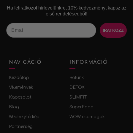
Ha feliratkozol hírlevelünkre, 10% kedvezményt kapsz az
első rendelésedből!​
Email
IRATKOZZ
NAVIGÁCIÓ
INFORMÁCIÓ
Kezdőlap
Rólunk
Vélemények
DETOX
Кapcsolat
SLIMFIT
Blog
SuperFood
Webhelytérkép
WOW csomagok
Partnerség