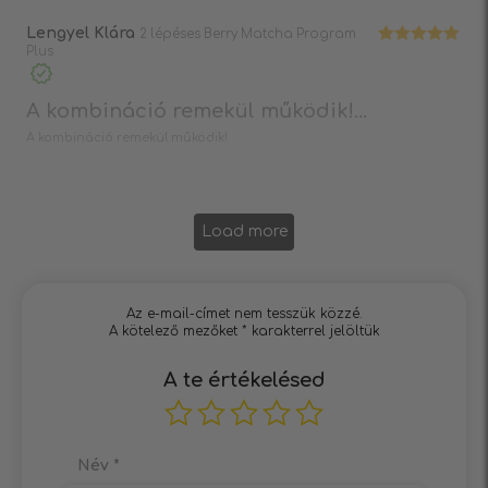
Lengyel Klára
2 lépéses Berry Matcha Program
Plus
Értékelés:
5
/ 5
A kombináció remekül működik!...
A kombináció remekül működik!
Load more
Az e-mail-címet nem tesszük közzé.
A kötelező mezőket
*
karakterrel jelöltük
A te értékelésed
Név
*