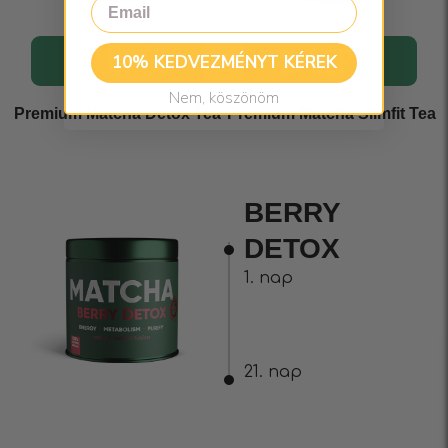
Email
1. LÉPÉS
2. LÉPÉS
10% KEDVEZMÉNYT KÉREK
Nem, köszönöm
Premium Matcha Detox Tea
Premium Matcha Slimfit Tea
BERRY
DETOX
1. nap
21. nap