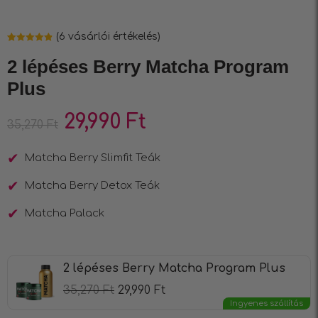
(
6
vásárlói értékelés)
Értékelés
6
4.83
az 5-
2 lépéses Berry Matcha Program
ből,
értékelés
Plus
alapján
29,990
Ft
35,270
Ft
Matcha Berry Slimfit Teák
Matcha Berry Detox Teák
Matcha Palack
2 lépéses Berry Matcha Program Plus
35,270
Ft
29,990
Ft
Ingyenes szállítás