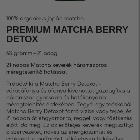
100% organikus japán matcha
PREMIUM MATCHA BERRY
DETOX
63 gramm – 21 adag
21 napos Matcha keverék háromszoros
méregtelenítő hatással
Próbáld ki a Matcha Berry Detoxot –
vörösáfonya és áfonya kivonattal gazdagítva a
háromszor gyorsabb és hatékonyabb
méregtelenítés érdekében. Tegyél egy teáskanál
Matcha Berry Detoxot forró vízbe vagy tejbe, és
21 napon át éhgyomorra, reggeli vagy főétkezés
előtt idd meg. Ez az erőteljes keverék megtisztítja
a szervezetet, növeli az energiaszintet és
csökkenti a puffadást, tökéletesen felkészítve