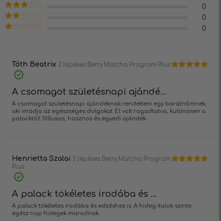
/ 5
Értékelés:
0
4
/ 5
Értékelés:
0
3
/ 5
Értékelés:
0
2
/ 5
Értékelés:
1
/
5
Tóth Beatrix
2 lépéses Berry Matcha Program Plus
Értékelés:
5
/ 5
A csomagot születésnapi ajándé...
A csomagot születésnapi ajándéknak rendeltem egy barátnőmnek,
aki imádja az egészséges dolgokat. El volt ragadtatva, különösen a
palacktól! Stílusos, hasznos és egyedi ajándék.
Henrietta Szalai
2 lépéses Berry Matcha Program
Plus
Értékelés:
5
/ 5
A palack tökéletes irodába és ...
A palack tökéletes irodába és edzéshez is. A hideg italok szinte
egész nap hidegek maradnak.