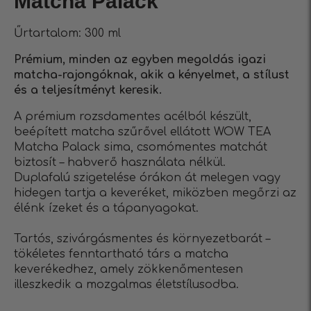
Matcha Palack
Űrtartalom: 300 ml
Prémium, minden az egyben megoldás igazi
matcha-rajongóknak, akik a kényelmet, a stílust
és a teljesítményt keresik.
A prémium rozsdamentes acélból készült,
beépített matcha szűrővel ellátott WOW TEA
Matcha Palack sima, csomómentes matchát
biztosít – habverő használata nélkül.
Duplafalú szigetelése órákon át melegen vagy
hidegen tartja a keveréket, miközben megőrzi az
élénk ízeket és a tápanyagokat.
Tartós, szivárgásmentes és környezetbarát –
tökéletes fenntartható társ a matcha
keverékedhez, amely zökkenőmentesen
illeszkedik a mozgalmas életstílusodba.