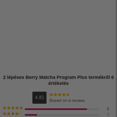
2 lépéses Berry Matcha Program Plus
termékről 6
értékelés
4.83
Értékelés:
Based on 6 reviews
4.83
/ 5
5
Értékelés:
5
1