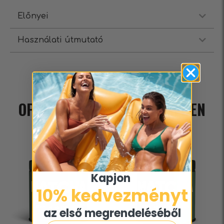
Előnyei
Használati útmutató
42 NAPOS PROGRAM AZ
OPTIMÁLIS HATÁS ÉRDEKÉBEN
100%-ban természetes átalakulás
Kapjon ​
10% kedvezményt​
az első megrendeléséből