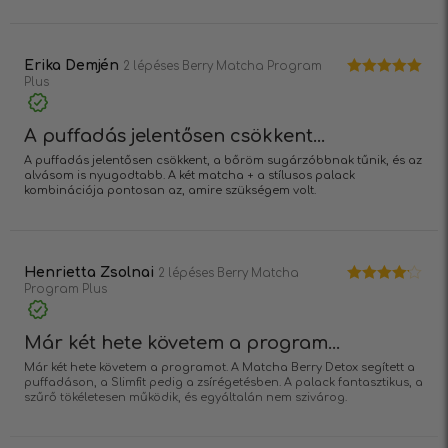
Erika Demjén
2 lépéses Berry Matcha Program
Plus
Értékelés:
5
/ 5
A puffadás jelentősen csökkent...
A puffadás jelentősen csökkent, a bőröm sugárzóbbnak tűnik, és az
alvásom is nyugodtabb. A két matcha + a stílusos palack
kombinációja pontosan az, amire szükségem volt.
Henrietta Zsolnai
2 lépéses Berry Matcha
Program Plus
Értékelés:
4
/ 5
Már két hete követem a program...
Már két hete követem a programot. A Matcha Berry Detox segített a
puffadáson, a Slimfit pedig a zsírégetésben. A palack fantasztikus, a
szűrő tökéletesen működik, és egyáltalán nem szivárog.