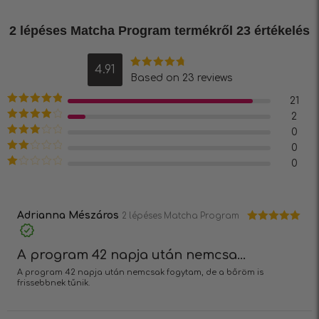
2 lépéses Matcha Program
termékről 23 értékelés
4.91
Értékelés:
Based on 23 reviews
4.91
/ 5
21
Értékelés:
5
2
/ 5
Értékelés:
0
4
/ 5
Értékelés:
0
3
/ 5
Értékelés:
0
2
/ 5
Értékelés:
1
/
5
Adrianna Mészáros
2 lépéses Matcha Program
Értékelés:
5
/ 5
A program 42 napja után nemcsa...
A program 42 napja után nemcsak fogytam, de a bőröm is
frissebbnek tűnik.