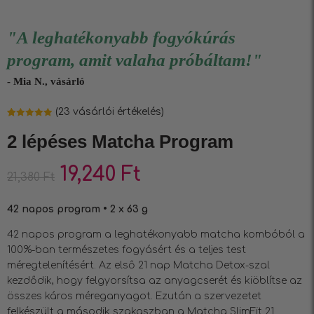
"A leghatékonyabb fogyókúrás
program, amit valaha próbáltam!"
- Mia N., vásárló
(
23
vásárlói értékelés)
Értékelés
23
4.91
az 5-
2 lépéses Matcha Program
ből,
értékelés
alapján
19,240
Ft
21,380
Ft
42 napos program • 2 x 63 g
42 napos program a leghatékonyabb matcha kombóból a
100%-ban természetes fogyásért és a teljes test
méregtelenítésért. Az első 21 nap Matcha Detox-szal
kezdődik, hogy felgyorsítsa az anyagcserét és kiöblítse az
összes káros méreganyagot. Ezután a szervezetet
felkészült a második szakaszban a Matcha SlimFit 21