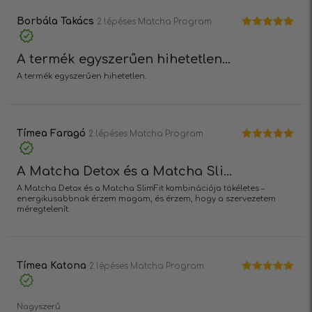
Borbála Takács
2 lépéses Matcha Program
Értékelés:
5
/ 5
A termék egyszerűen hihetetlen...
A termék egyszerűen hihetetlen.
Tímea Faragó
2 lépéses Matcha Program
Értékelés:
5
/ 5
A Matcha Detox és a Matcha Sli...
A Matcha Detox és a Matcha SlimFit kombinációja tökéletes –
energikusabbnak érzem magam, és érzem, hogy a szervezetem
méregtelenít.
Tímea Katona
2 lépéses Matcha Program
Értékelés:
5
/ 5
Nagyszerű.