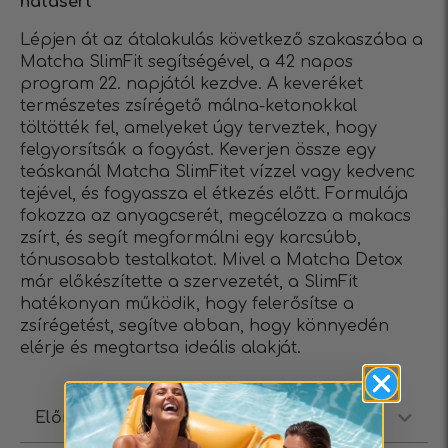
hatásért
Lépjen át az átalakulás következő szakaszába a
Matcha SlimFit segítségével, a 42 napos
program 22. napjától kezdve. A keveréket
természetes zsírégető málna-ketonokkal
töltötték fel, amelyeket úgy terveztek, hogy
felgyorsítsák a fogyást. Keverjen össze egy
teáskanál Matcha SlimFitet vízzel vagy kedvenc
tejével, és fogyassza el étkezés előtt. Formulája
fokozza az anyagcserét, megcélozza a makacs
zsírt, és segít megformálni egy karcsúbb,
tónusosabb testalkatot. Mivel a Matcha Detox
már előkészítette a szervezetét, a SlimFit
hatékonyan működik, hogy felerősítse a
zsírégetést, segítve abban, hogy könnyedén
elérje és megtartsa ideális alakját.
Előnyei