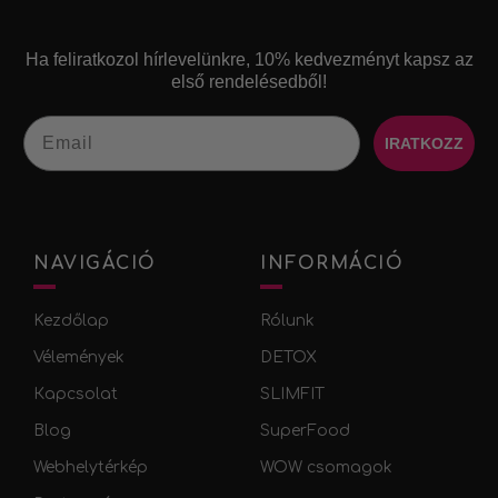
Ha feliratkozol hírlevelünkre, 10% kedvezményt kapsz az
első rendelésedből!​
Email
IRATKOZZ
NAVIGÁCIÓ
INFORMÁCIÓ
Kezdőlap
Rólunk
Vélemények
DETOX
Кapcsolat
SLIMFIT
Blog
SuperFood
Webhelytérkép
WOW csomagok