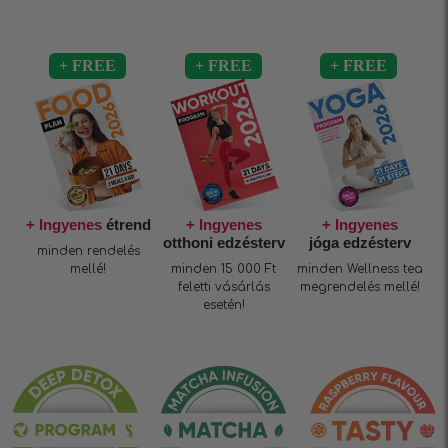
+ Ingyenes
étrend
+ Ingyenes
+ Ingyenes
otthoni edzésterv
jóga edzésterv
minden rendelés
mellé!
minden 15 000 Ft
minden Wellness tea
feletti vásárlás
megrendelés mellé!
esetén!