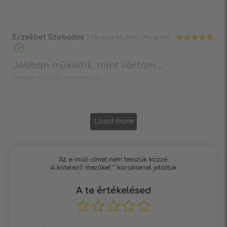
Erzsébet Szabados
2 lépéses Matcha Program
Értékelés:
5
/ 5
Jobban működik, mint vártam....
Jobban működik, mint vártam.
Load more
Az e-mail-címet nem tesszük közzé.
A kötelező mezőket
*
karakterrel jelöltük
A te értékelésed