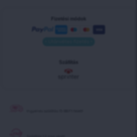
Fizetési módok
• Utánvétes fizetés •
Szállítás
Ingyenes szállítás
15 000 Ft felett!
Szállítás 1-2 nap alatt!