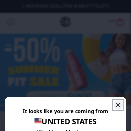
INGYENES SZÁLLÍTÁS 15 000 FT FELETT
0
Ft
0
SPÓROLJ 15%