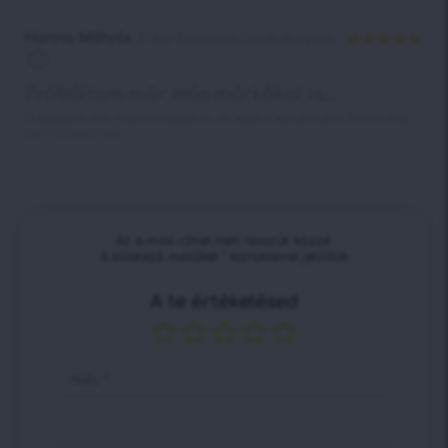
5
Hanna Mátyás
21 Trio Tropicana Slimfit Program
Értékelés:
5
/ 5
Próbáltam már más márkákat is,...
Próbáltam már más márkákat is, de ezek a kedvenceim! Nincs más
és finomabb tea.
Az e-mail-címet nem tesszük közzé.
A kötelező mezőket
*
karakterrel jelöltük
A te értékelésed
Név
*