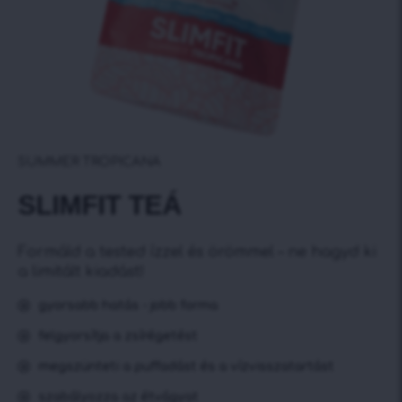
SUMMER TROPICANA
SLIMFIT TEÁ
Formáld a tested ízzel és örömmel – ne hagyd ki
a limitált kiadást!
gyorsabb hatás - jobb forma
felgyorsítja a zsírégetést
megszünteti a puffadást és a vízvisszatartást
szabályozza az étvágyat