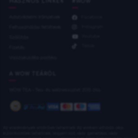
HASZNOS LINKEK
#WOW
Adatvédelmi Irányelvek
Facebook
Instagram
Felhasználási feltételek
Youtube
Szállítás
Tiktok
Fizetés
Visszaküldési politika
A WOW TEÁRÓL
WOW TEA – Tea- és wellnessüzlet 2015 óta.
Az eredmények eltérőek lehetnek: Az emberi elhízás okai
különbözőek lehetnek, legyen szó akár genetikai, akár