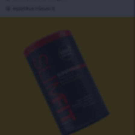
egzotikus trópusi íz