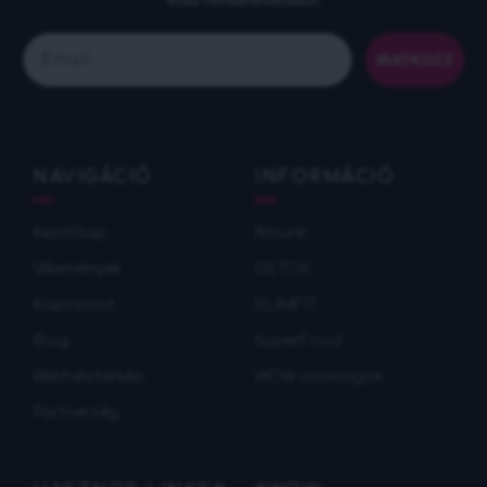
Email
IRATKOZZ
NAVIGÁCIÓ
INFORMÁCIÓ
Kezdőlap
Rólunk
Vélemények
DETOX
Кapcsolat
SLIMFIT
Blog
SuperFood
Webhelytérkép
WOW csomagok
Partnerség