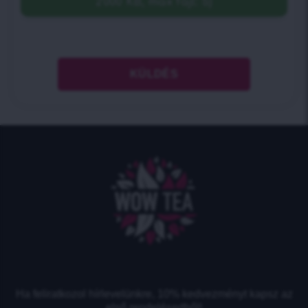
2000 KB, max fájl: 5)
Ha feliratkozol hírlevelünkre, 10% kedvezményt kapsz az
első rendelésedből!​