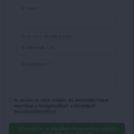
E-mail
*
Give your review a title
Értékelésed
*
A nevem, e-mail-címem, és weboldalcímem
mentése a böngészőben a következő
hozzászólásomhoz.
Válaszd ki a képeket (maximális méret: