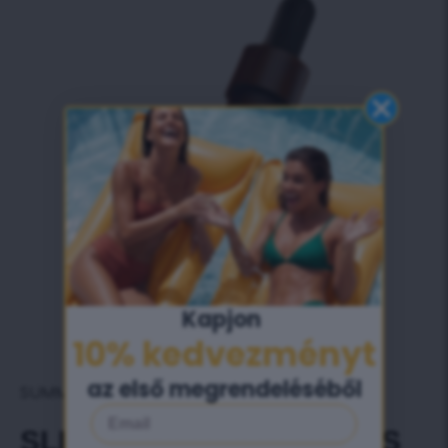
Kapjon ​
10% kedvezményt​
az első megrendeléséből
SUMMER TROPICANA
Email
SLIMFIT INFUSIОN DROPS