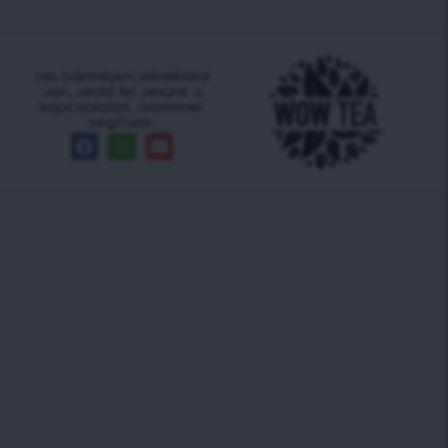
Ha bármilyen kérdésed
van, vedd fel velünk a
kapcsolatot, örömmel
segítünk.