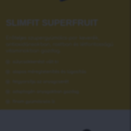
SLIMFIT SUPERFRUIT
Erőteljes szupergyümölcs-por keverék,
antioxidánsokban, rostban és létfontosságú
vitaminokban gazdag.
súlycsökkenést vált ki
alapos méregtelenítés és lúgosítás
felgyorsítja az anyagcserét
adaptogén anyagokban gazdag
finom gyümölcsös íz