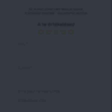
Az e-mail-címet nem tesszük közzé.
A kötelező mezőket
*
karakterrel jelöltük
A te értékelésed
Név
*
E-mail
*
Give your review a title