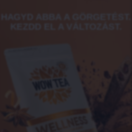
HAGYD ABBA A GÖRGETÉST.
KEZDD EL A VÁLTOZÁST.