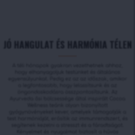
JÓ HANGULAT ÉS HARMÓNIA TÉLEN
A téli hónapok gyakran vezethetnek ahhoz,
hogy elhanyagoljuk testünket és általános
egyensúlyunkat. Pedig ez az az időszak, amikor
a legfontosabb, hogy lelassítsunk és az
öngondoskodásra összpontosítsunk. Az
Ayurveda ősi bölcsessége által inspirált Cocoa
Wellness teánk olyan bizonyított
gyógynövényeket kever, amelyek támogatják a
test harmóniáját, erősítik az immunrendszert, és
segítenek kezelni a stresszt és a fáradtságot.
Kényelmet és nyugalmat biztosít a hűvös