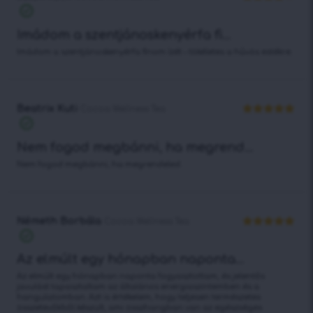
Értékelés:
4
/ 5
Imádom a szentjánoskenyérfa fi...
Imádom a szentjánoskenyérfa finom ízét – tökéletes a hűvös estékre.
Beatrix Kuti
Cocoa Wellness Tea
Értékelés:
5
/ 5
Nem fogod megbánni, ha megrend...
Nem fogod megbánni, ha megrendeled.
Németh Borbála
Cocoa Wellness Tea
Értékelés:
5
/ 5
Az elmúlt egy hónapban naponta...
Az elmúlt egy hónapban naponta fogyasztottam, és jelentős
javulást tapasztaltam az általános energiaszintemben és a
hangulatomban. Azt is értékelem, hogy teljesen természetes
összetevőkből készült, ami összhangban van az egészséges