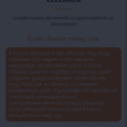
Limitált kiadású téli keverék az egyensúlyért és az
immunitásért
Érzéki élvezet meleg ízzel
A Cocoa Wellness-t úgy alkottuk meg, hogy
tökéletes társ legyen a téli napokon,
melegséget és kényelmet adva. A borús
időjárás gyakran vezethet stresszhez, ezért
nyugtató gyógynövényeket kombináltunk,
hogy fokozzuk az élményt a hidegebb
hőmérséklet alatt. Egyedülálló téli keverékünk
a moringát ashwagandhával,
szentjánoskenyérrel és fahéjjal párosítja,
olyan pihentető teaszertartást kínálva,
amilyen nincs még egy.