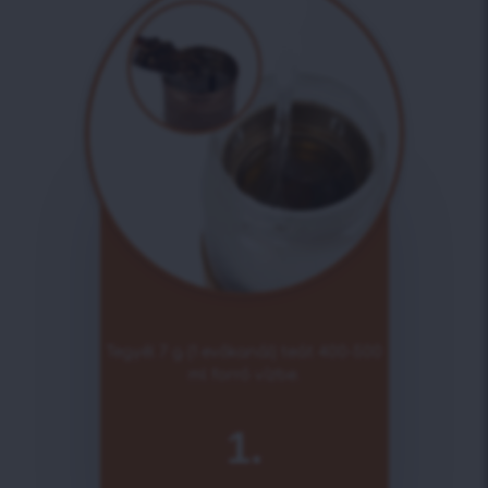
Tegyél 7 g (1 evőkanál) teát 400-500
ml forró vízbe.
1.