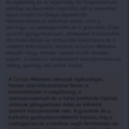
Az egészség és az egyensúly ősi hagyományai,
például az Ayurveda inspirálta ezt a keveréket
olyan kiváló minőségű összetevők
felhasználásával állítottuk össze, mint a
moringa, az ashwagandha és a gotu kola. Ezek
az erős gyógynövények, amelyeket évszázadok
óta használnak az immunitás fokozására és a
vitalitás fokozására, képezik a Cocoa Wellness
alapját. Hogy minden csésze érzéki élvezet
legyen, a kakaóra emlékeztető szentjánoskenyér
meleg, gazdag ízét adtuk hozzá.
A Cocoa Wellness nemcsak egészséges,
hanem ellenállhatatlanul finom is,
köszönhetően a szegfűszeg, a
szentjánoskenyér és a fahéj kombinációjának,
amelyek jellegzetesen édes és élénkítő
aromát kölcsönöznek neki. A gyömbér és a
kurkuma gyulladáscsökkentő hatású, míg a
csillagánizs és a rooibos segít fenntartani az