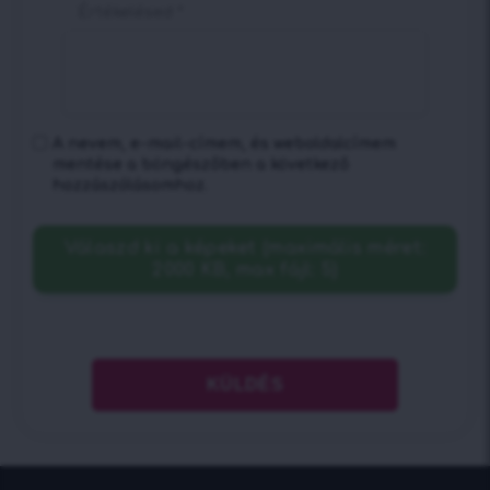
Értékelésed
*
A nevem, e-mail-címem, és weboldalcímem
mentése a böngészőben a következő
hozzászólásomhoz.
Válaszd ki a képeket (maximális méret:
2000 KB, max fájl: 5)