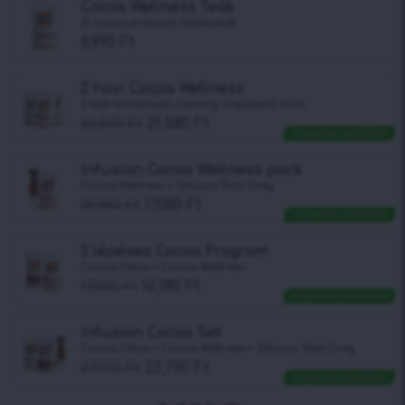
Cocoa Wellness Teák
21 napos prémium teakeverék
8,990
Ft
2 havi Cocoa Wellness
3 teát tartalmazó csomag nagyszerű áron
26,970
Ft
21,580
Ft
Ingyenes szállítás
Infusion Cocoa Wellness pack
Cocoa Wellness + Stílusos Teás Üveg
18,980
Ft
17,080
Ft
Ingyenes szállítás
2 lépéses Cocoa Program
Cocoa Detox + Cocoa Wellness
17,980
Ft
16,180
Ft
Ingyenes szállítás
Infusion Cocoa Set
Cocoa Detox + Cocoa Wellness + Stílusos Teás Üveg
27,970
Ft
23,790
Ft
Ingyenes szállítás