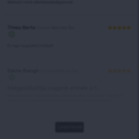
életmód iránti elkötelezettségemmel.
Tímea Berta
Cocoa Wellness Tea
Értékelés:
5
/ 5
Ez egy nagyszerű találat!
Dalma Balogh
Cocoa Wellness Tea
Értékelés:
5
/ 5
Megszállottja vagyok ennek a t...
Megszállottja vagyok ennek a teának! Nem csak finom, de segít
abban is, hogy kiegyensúlyozottabbnak érezzem magam.
Load more