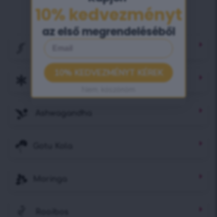
10% kedvezményt​
az első megrendeléséből
Email
Szentjánoskenyér
10% KEDVEZMÉNYT KÉREK
Ánizs
Nem, köszönöm
Ashwagandha
Gotu Kola
Moringa
Rooibos