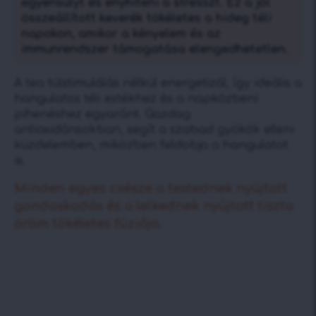
egyensúlyt és enyhíteni a stresszt. Ez a jól
összeállított keverék tökéletes a hideg téli
napokon, amikor a kényelem és az
immunrendszer támogatása elengedhetetlen.
A tea túlstimulálás nélkül energetizál, így ideális a
hangulatos téli estékhez és a napközbeni
pihenéshez egyaránt. Gazdag
antioxidánsokban, segít a szabad gyökök elleni
küzdelemben, miközben feldobja a hangulatot
is.
Minden egyes csésze a testednek nyújtott
gondoskodás és a lelkednek nyújtott tiszta
öröm tökéletes fúziója.