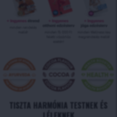
+ Ingyenes
étrend
+ Ingyenes
+ Ingyenes
otthoni edzésterv
jóga edzésterv
minden rendelés
mellé!
minden 15 000 Ft
minden Wellness tea
feletti vásárlás
megrendelés mellé!
esetén!
TISZTA HARMÓNIA TESTNEK ÉS
LÉLEKNEK