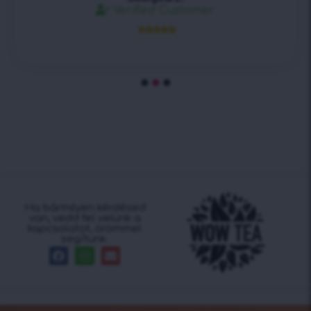
Verified Customer





Ha bármilyen kérdésed
van, vedd fel velünk a
kapcsolatot, örömmel
segítünk.