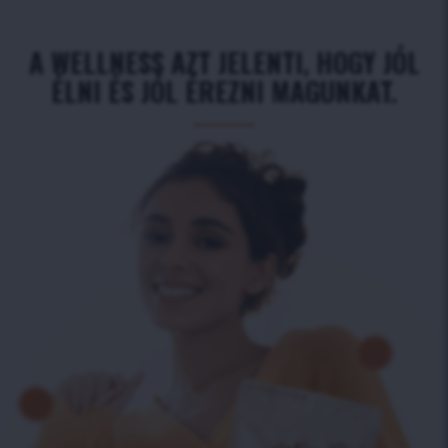
A WELLNESS AZT JELENTI, HOGY JÓL
ÉLNI ÉS JÓL ÉREZNI MAGUNKAT.