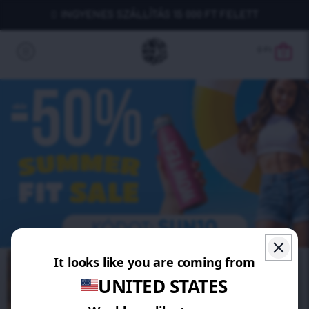
INGYENES SZÁLLÍTÁS 15 000 FT FELETT
0
Ft
0