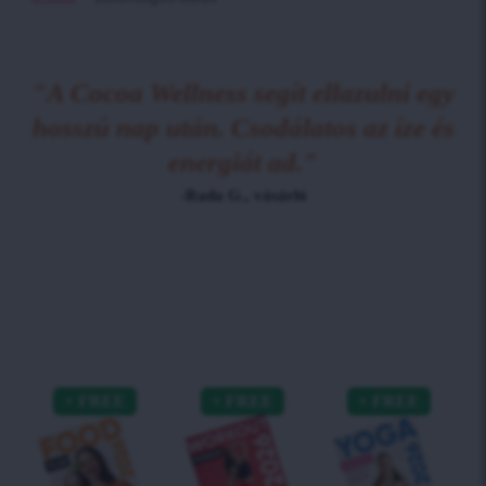
"A Cocoa Wellness segít ellazulni egy
hosszú nap után. Csodálatos az íze és
energiát ad."
-Rada G., vásárló