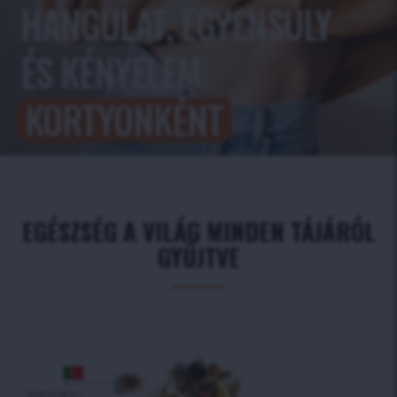
HANGULAT, EGYENSÚLY
ÉS KÉNYELEM
KORTYONKÉNT
EGÉSZSÉG A VILÁG MINDEN TÁJÁRÓL
GYŰJTVE