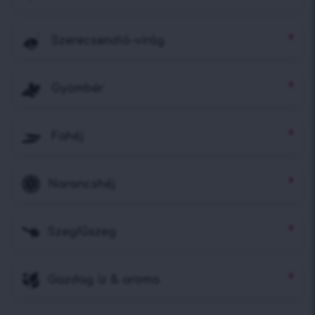
Szerecsendió-virág
Gyömbér
Fahéj
Narancshéj
Szegfűszeg
Gazdag íz & aroma