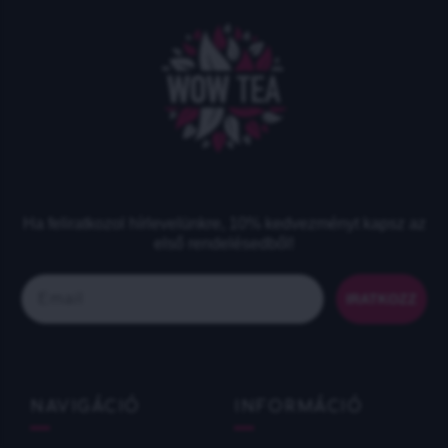
Ha feliratkozol hírlevelünkre, 10% kedvezményt kapsz az
első rendelésedből!​
Email
IRATKOZZ
NAVIGÁCIÓ
INFORMÁCIÓ