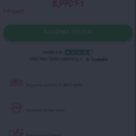
8,990
Ft
Elfogyott
KOSÁRBA TESZEM
Ingyenes szállítás
15 000 Ft felett!
Szállítás 1-2 nap alatt!
Biztonságos fizetés