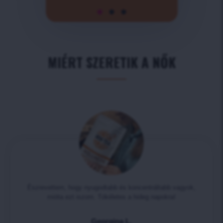
MIÉRT SZERETIK A NŐK
Észrevettem, hogy nyugodtabb és koncentráltabb vagyok,
mióta ezt iszom. Tökéletes a hideg napokra!
Georgina L.