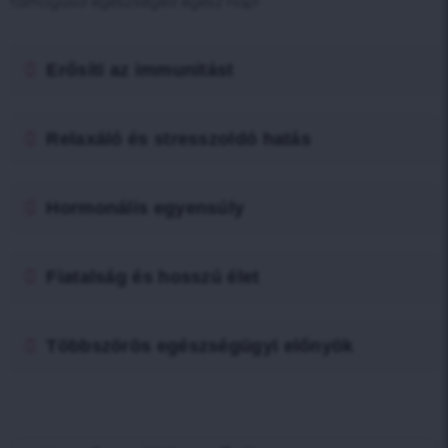
támogasd egészséged egész nap!
Erősíti az immunitást
Relaxáló és stresszoldó hatás
Hormonális egyensúly
Fiatalság és hosszú élet
Többszörös egészségügyi előnyök