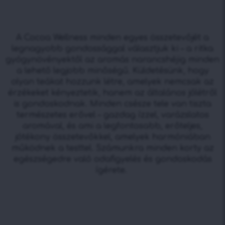
A Cocoa Wellness minden egyes összetevőjét a
legnagyobb gondossággal választjuk ki – a ritka
gyógynövényektől az aromás narancshéjig minden
a lehető legjobb minőségű. Küldetésünk, hogy
olyan teákat hozzunk létre, amelyek nemcsak az
érzékeket kényeztetik, hanem az általános jólétről
is gondoskodnak. Minden csésze tele van tiszta
természetes erővel – gazdag ízzel, varázslatos
aromával, és ami a legfontosabb, erőteljes,
jótékony összetevőkkel, amelyek harmóniában
működnek a testtel. Számunkra minden korty az
egészségedre való odafigyelés és gondoskodás
ígérete.