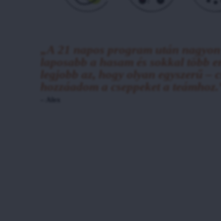
„A 21 napos program után nagyon
laposabb a hasam és sokkal több e
legjobb az, hogy olyan egyszerű – 
hozzáadom a cseppeket a teámhoz.
– Alex