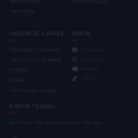
Webhelytérkép
WOW csomagok
Partnerség
HASZNOS LINKEK
#WOW
Adatvédelmi Irányelvek
Facebook
Instagram
Felhasználási feltételek
Youtube
Szállítás
Tiktok
Fizetés
Visszaküldési politika
A WOW TEÁRÓL
WOW TEA – Tea- és wellnessüzlet 2015 óta.