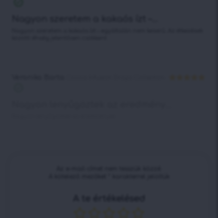
4
/ 5
Nagyon szeretem a kakaós ízt –...
Nagyon szeretem a kakaós ízt – egyáltalán nem keserű. Az étkezések
közötti éhség jelentősen csökkent.
Veronika Barta
Cocoa Infusion Drops Collection
Értékelés:
5
/ 5
Nagyon lenyűgöztek az eredmény...
Nagyon lenyűgöztek az eredmények.
Az e-mail-címet nem tesszük közzé.
A kötelező mezőket
*
karakterrel jelöltük
A te értékelésed