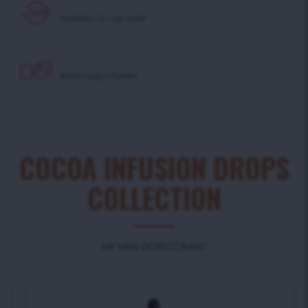
Szállítás 1-2 nap alatt!
Biztonságos fizetés
COCOA INFUSION DROPS
COLLECTION
MI VAN DOBOZBAN?