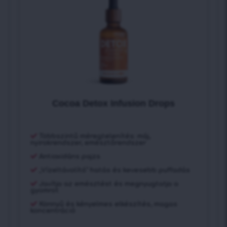
Cocoa Detox Infusiоn Drops
Többszintű méregtelenítés: máj,
nyirokrendszer, emésztőrendszer
Antioxidáns pajzs
„Vízeltávolító” hatás és kevesebb puffadás
Javítja az emésztést és megnyugtatja a
gyomrot
Könnyű és kényelmes elkészítés, magas
koncentráció