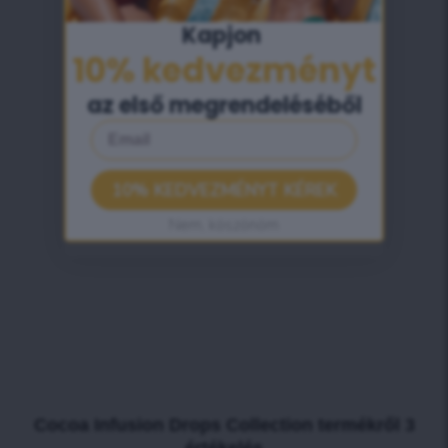
Kapjon ​
10% kedvezményt​
az első megrendeléséből
Email
10% KEDVEZMÉNYT KÉREK
Nem, köszönöm
Cocoa Infusion Drops Collection
termékről 3