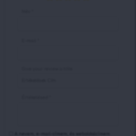
Név
*
E-mail
*
Give your review a title
Értékelésed
*
A nevem, e-mail-címem, és weboldalcímem