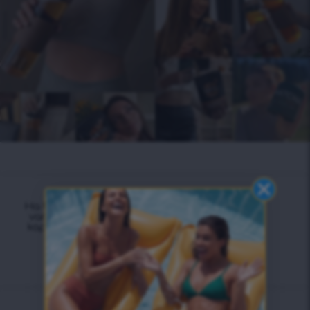
Ha bármilyen kérdésed
van, vedd fel velünk a
kapcsolatot, örömmel
segítünk.