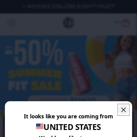
INGYENES SZÁLLÍTÁS 15 000 FT FELETT
0
Ft
0
SPÓROLJ 15%