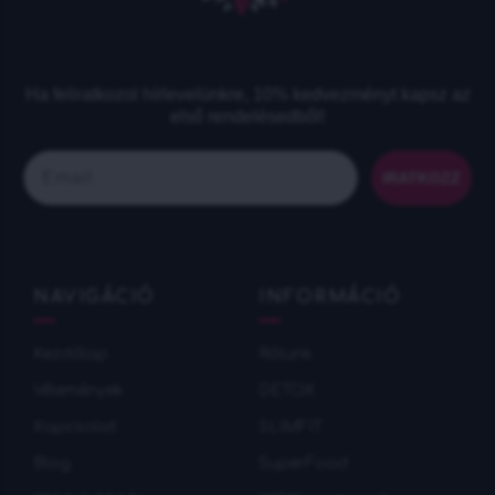
Ha feliratkozol hírlevelünkre, 10% kedvezményt kapsz az
első rendelésedből!​
Email
IRATKOZZ
NAVIGÁCIÓ
INFORMÁCIÓ
Kezdőlap
Rólunk
Vélemények
DETOX
Кapcsolat
SLIMFIT
Blog
SuperFood