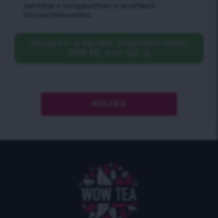
mentése a böngészőben a következő
hozzászólásomhoz.
Válaszd ki a képeket (maximális méret:
2000 KB, max fájl: 5)