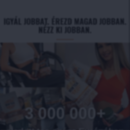
IGYÁL JOBBAT. ÉREZD MAGAD JOBBAN.
NÉZZ KI JOBBAN.
3 000 000+