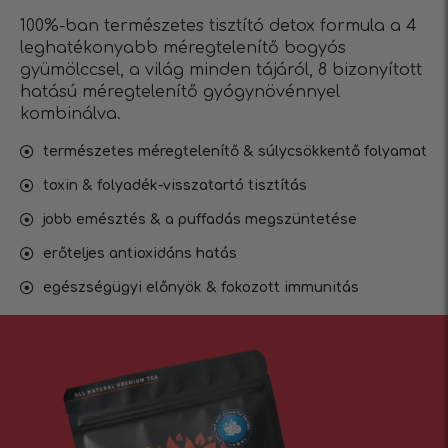
100%-ban természetes tisztító detox formula a 4
leghatékonyabb méregtelenítő bogyós
gyümölccsel, a világ minden tájáról, 8 bizonyított
hatású méregtelenítő gyógynövénnyel
kombinálva.
természetes méregtelenítő & súlycsökkentő folyamat
toxin & folyadék-visszatartó tisztítás
jobb emésztés & a puffadás megszüntetése
erőteljes antioxidáns hatás
egészségügyi előnyök & fokozott immunitás