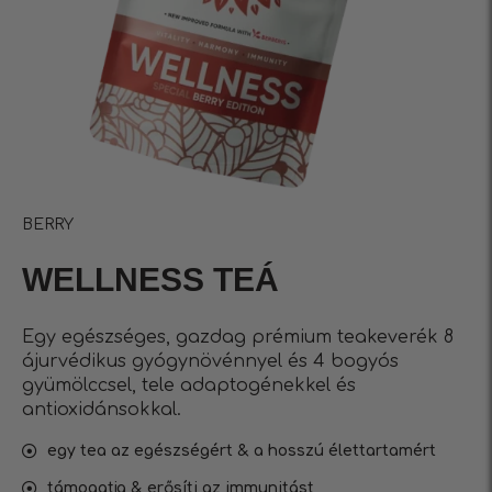
BERRY
WELLNESS TEÁ
Egy egészséges, gazdag prémium teakeverék 8
ájurvédikus gyógynövénnyel és 4 bogyós
gyümölccsel, tele adaptogénekkel és
antioxidánsokkal.
egy tea az egészségért & a hosszú élettartamért
támogatja & erősíti az immunitást