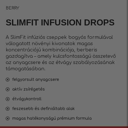
BERRY
SLIMFIT INFUSIОN DROPS
A SlimFit infúziós cseppek bogyós formulával
válogatott növényi kivonatok magas
koncentrációjú kombinációja, berberis
gazdagítva – amely kulcsfontosságú összetevő
az anyagcsere és az étvágy szabályozásának
támogatásában.
felgyorsult anyagcsere
aktív zsírégetés
étvágykontroll
feszesebb és definiáltabb alak
magas hatékonyságú prémium formula