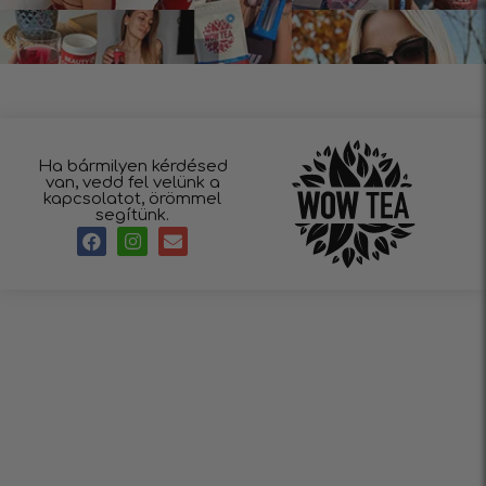
Ha bármilyen kérdésed
van, vedd fel velünk a
kapcsolatot, örömmel
segítünk.