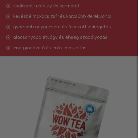
csökkent testsúly és körméret
kevésbé makacs zsír és karcsúbb derékvonal
gyorsabb anyagcsere és fokozott zsírégetés
alacsonyabb étvágy és éhség szabályozás
energianövelő és erős immunitás