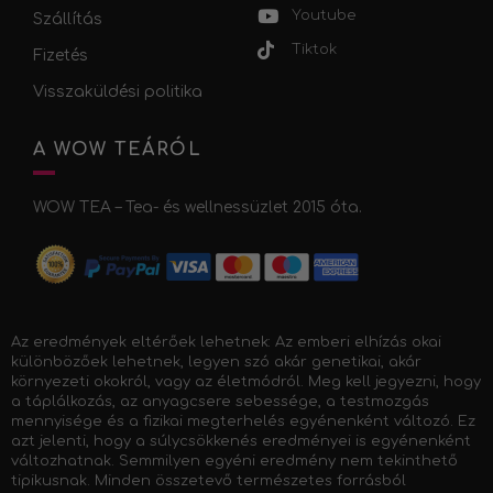
Youtube
Szállítás
Tiktok
Fizetés
Visszaküldési politika
A WOW TEÁRÓL
WOW TEA – Tea- és wellnessüzlet 2015 óta.
Az eredmények eltérőek lehetnek: Az emberi elhízás okai
különbözőek lehetnek, legyen szó akár genetikai, akár
környezeti okokról, vagy az életmódról. Meg kell jegyezni, hogy
a táplálkozás, az anyagcsere sebessége, a testmozgás
mennyisége és a fizikai megterhelés egyénenként változó. Ez
azt jelenti, hogy a súlycsökkenés eredményei is egyénenként
változhatnak. Semmilyen egyéni eredmény nem tekinthető
tipikusnak. Minden összetevő természetes forrásból