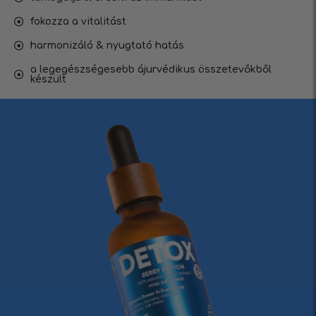
fokozza a vitalitást
harmonizáló & nyugtató hatás
a legegészségesebb ájurvédikus összetevőkből
készült