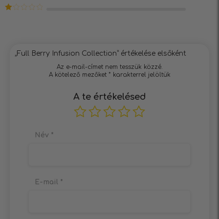
3
/ 5
Értékelés:
2
/ 5
Értékelés:
1
/
5
„Full Berry Infusion Collection” értékelése elsőként
Az e-mail-címet nem tesszük közzé.
A kötelező mezőket
*
karakterrel jelöltük
A te értékelésed
Név
*
E-mail
*