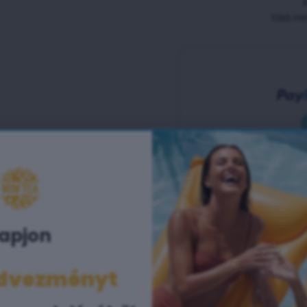
apjon ​
edvezményt
Ingyenes szállítás