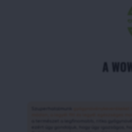
A WOW
Szuperhatalmunk
gyógynövénykeverékeket h
módon, a legyél fitt és legyél egészséges mo
a természet a legfinomabb, ritka gyógynöv
ezért úgy gondoljuk, hogy úgy igazságos, ha 