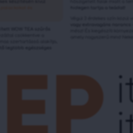
ek készítésén kívül
hőszigetelt falak miatt a t
 palackokat és
hidegen tartja a teádat!
Végül 3 érdekes szín közül 
vagy extravagáns narancs
zített WOW TEA szűrős
mész! És kiegészíti környez
ezáltal csökkentve a
amely nagyszerű mind Neked
as szertartássá alakítja,
hető legtöbb egészséges