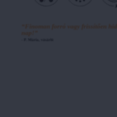
“Finoman forró vagy frissítően hid
nap!”
- P. Mária, vásárló