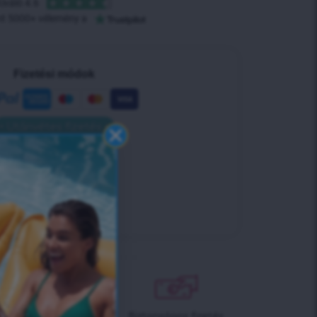
Fizetési módok
• Utánvétes fizetés •
Szállítás
Szállítás 1-2 nap alatt!
Biztonságos fizetés