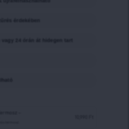
 újrafelhasználható
szűrés érdekében
n vagy 24 órán át hidegen tart
lható
ermosz –
10,990
Ft
teás termosz