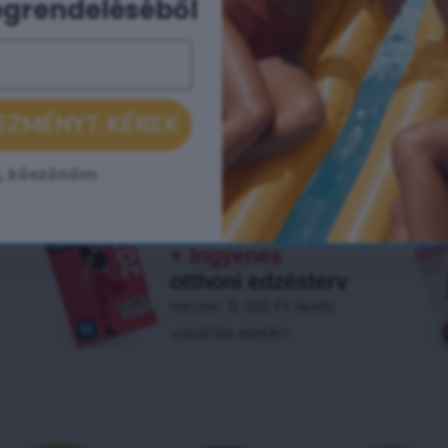
egrendeléséből
15 000 Ft felett!
EZMÉNYT KÉREK
, köszönöm
+ Ingyenes
otthoni edzésterv
minden 15 000 Ft feletti
vásárlás esetén!