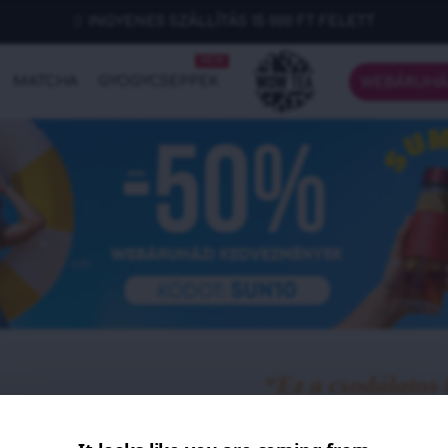
INGYENES SZÁLLÍTÁS 15 000 FT FELETT
NEW
MATCHA
GYÓGYCSEPPEK
WEBÁRUHÁ
“Ez a csodálatos 
változtatja a tea
- R. Sára, vásárló