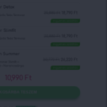
r Detox
20,880
Ft
18,790
Ft
rős Teás Termosz
Ingyenes szállítás
 Slimfit
20,880
Ft
18,790
Ft
zűrős Teás Termosz
Ingyenes szállítás
ion Summer
30,770
Ft
26,220
Ft
mer Slimfit +
z – Narancssárga
Ingyenes szállítás
10,990
Ft
KOSÁRBA TESZEM