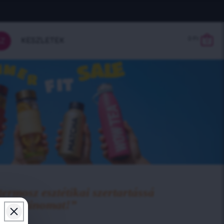
0
Ft
KÉSZLETEK
Z
0
termosz esztétikai szertartássá
ivás rutinomat!”