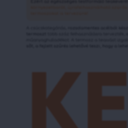
Ezért az egészséges testformáló teakeverék
környezetbarát, újrafelhasználható szürős
termoszokat is tervezünk!
A csúcskategóriás,
rozsdamentes acélból kés
termoszt
több száz felhasználásra tervezték, 
műanyaghulladékot. A termosz a teaivást izgalm
sőt, a fejlett szűrés lehetővé teszi, hogy a le