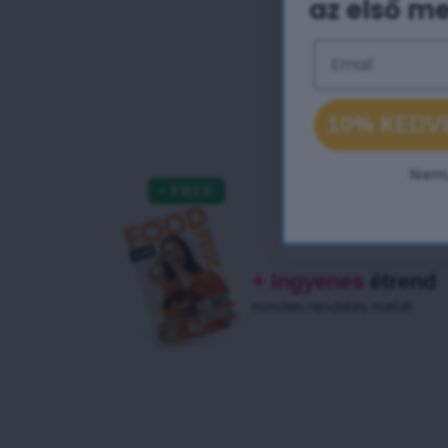
az első m
Email
10% KEDV
Nem
+ Ingyenes
étrend
minden rendelés mellé!