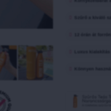
Környezetbarát &
Szűrő a kiváló 
12 órán át forró
Luxus kialakítás
Könnyen haszná
Szűrős Teás T
Narancssárga
A tökéletes szűrős 