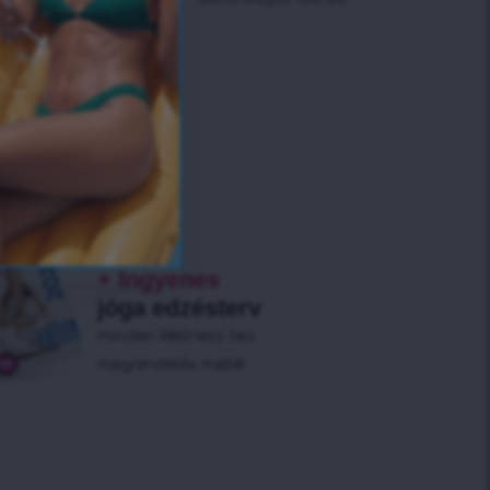
+ Ingyenes
jóga edzésterv
minden Wellness tea
megrendelés mellé!