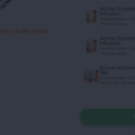
Active Summe
Infusion
Summer Detox + Szű
– Narancssárga
eg a teám egész
Active Summer
Infusion
Summer Slimfit + S
– Narancssárga
Active Infus
Set
Summer Detox + Sum
Szűrős Teás Termos