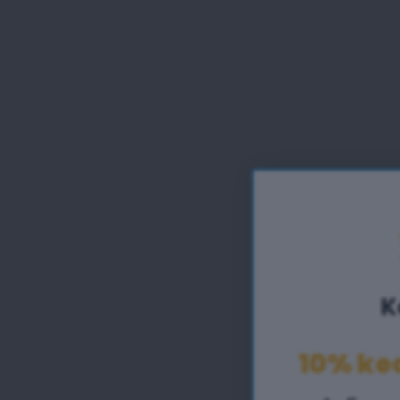
K
10% k