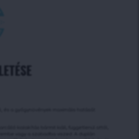
LETÉSE
,
és a gyógynövények maximális hatását
rcálló kialakítás bármit kiáll, függetlenül attól,
rembe vagy a szabadba viszed. A duplán