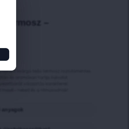
kelés)
s Termosz –
ga
 a narancssárga teás termosz rozsdamentes
sztán és aromásan tartja italodat.
nyezetbarát választás karakterrel.
d mesél – neked és a ritmusodnak!
ű anyagok