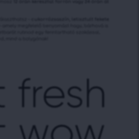
ermosz
12 órán keresztül forrón vagy 24 órán át
választhatsz –
cukorrózsaszín, letisztult fekete
– amely megfelelő benyomást hagy, bárhová is
etbarát rutinod egy fenntartható szokással,
, mind a bolygónak!