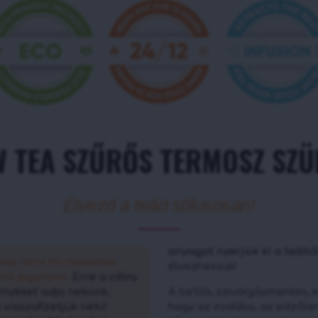
 TEA SZŰRŐS TERMOSZ SZÜ
Élvezd a teád stílusosan!
anyagot nyerjük ki a teából
oz létre természetes
élvezhessük!
ttó jegyében.
Erre a célra
ényeket adja nekünk,
A tartós, szivárgásmentes, ka
visszafizetjük neki!
hogy az irodába, az edzőte