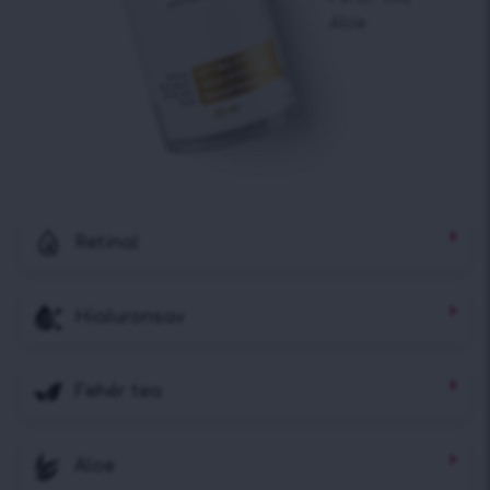
Retinal
Hialuronsav
Fehér tea
Aloe