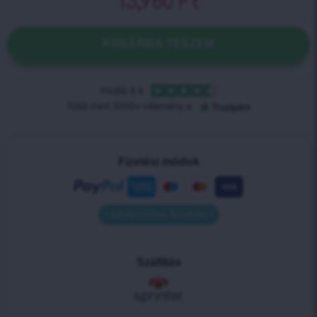
13,960
Ft
KOSÁRBA TESZEM
Fizetési módok
• Utánvétes fizetés •
Szállítás