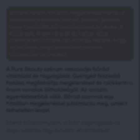
Bőrünk fáradt, kifakult megjelenése hektikus
mindennapi életünk terheit tükrözi, jelezve,
hogy táplálóbb bőrápolásra van szükség. A
kiszáradt, finom ráncok és foltok által
szennyezett bőrünk azt mondja nekünk, hogy
itt az ideje, hogy jelentősen javítsuk
bőrápolási rutinunkat.
A Pure Beauty szérum visszaadja bőrőd
vitalitását és ragyogását. Gyengéd feszesítő
hatása megfiatalítja megjelenésed és csökkenti a
finom vonalak láthatóságát. Az arcszín
egyenletesebbé válik. Bőröd azonnal egy
hibátlan megjelenéssel jutalmazza meg, amiért
telhetetlen leszel.
Merd túlszárnyalni a bőr ragyogásával
kapcsolatos legvadabb elvárásokat