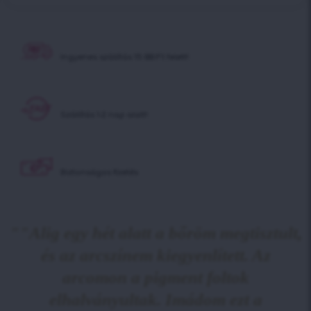
Ingyenes szállítás
15 000 Ft felett!
Szállítás 1-2 nap alatt!
Biztonságos fizetés
""Alig egy hét alatt a bőröm megtisztult,
és az arcszínem kiegyenlített. Az
arcomon a pigment foltok
elhalványultak. Imádom ezt a