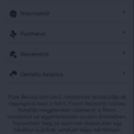
Niacinamid
Panthenol
Rezveratrol
Centella Asiatica
Pure Beauty szérum C-vitaminnal revitalizálja és
ragyogóvá teszi a bőrt. Finom feszesítő hatása
fiatalítja megjelenéstr, csökkenti a finom
vonalakat az egyenletesebb arcszín érdekében.
Tapasztald meg az azonnali átalakulást egy
hibátlan külsővel, amelyet teljes mértékben