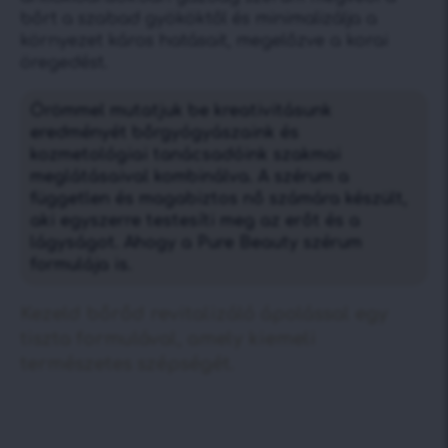
bőrt a szabad gyököktől és minimalizálja a
környezet káros hatásait, megelőzve a korai
öregedést.
Örömmel mutatjuk be kreativitásunk
eredményét bőrgyógyászaink és
kozmetológiai tanácsadóink szakmai
meglátásaival kombinálva. A szérum a
független és magabiztos nő számára készült,
aki egyszerre testesíti meg az erőt és a
lágyságot. Ahogy a Pure Beauty szérum
formulája is.
Kezeld bőrőd revitalizáló ápolással egy
tiszta formulával, amely kiemeli
természetes szépségét.