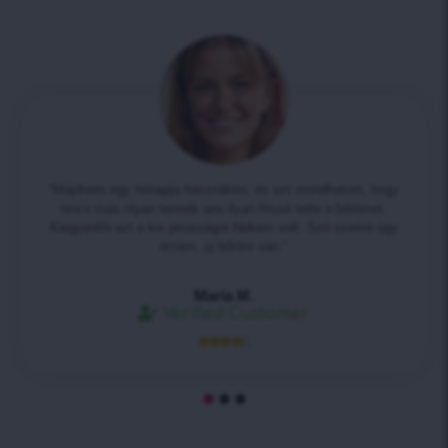
“Majdnem egy hónapja használom, és azt mondhatom, hogy
nincs más olyan termék ami ilyan frissé tette a bőrömet.
Kiegyenlíti azt a kis pirosságot Nekem volt. Szó szerint úgy
érzem, új bőröm van.”
Maria M.
Verified Customer




