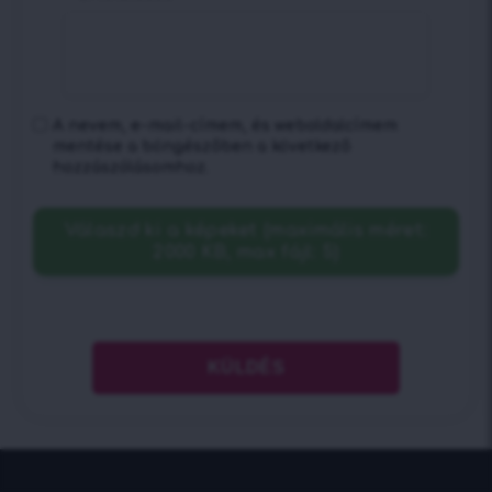
A nevem, e-mail-címem, és weboldalcímem
mentése a böngészőben a következő
hozzászólásomhoz.
Válaszd ki a képeket (maximális méret:
2000 KB, max fájl: 5)