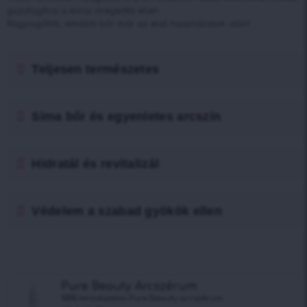
gazdagítva a korai öregedés ellen.
Ragyogóbb, simább bőr már az első használatok után!
Teljesen természetes
Sima bőr és egyenletes arcszín
Hidratál és revitalizál
Védelem a szabad gyökök ellen
Pure Beauty Arcszérum
100% természetes Pure Beauty arcszérum