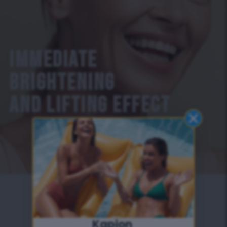
IMMEDIATE
BRIGHTENING
AND LIFTING EFFECT
TELJESEN TERMÉSZETES
Kapjon ​