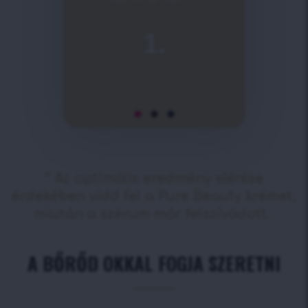
1.
* Az optimális eredmény elérése
érdekében vidd fel a Pure Beauty krémet,
miután a szérum már felszívódott.
A BŐRŐD OKKAL FOGJA SZERETNI