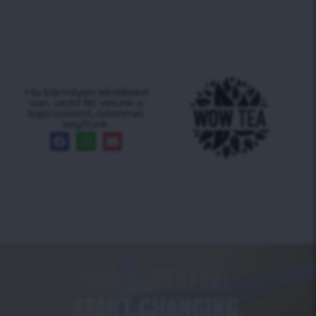
Ha bármilyen kérdésed
van, vedd fel velünk a
kapcsolatot, örömmel
segítünk.
STOP SCROLLING.
START CHANGING.