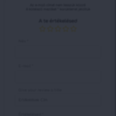
Az e-mail-címet nem tesszük közzé.
A kötelező mezőket
*
karakterrel jelöltük
A te értékelésed
Név
*
E-mail
*
Give your review a title
Értékelésed
*