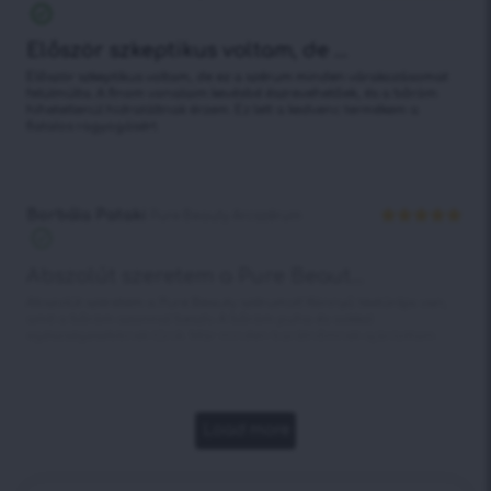
Értékelés:
5
/ 5
Először szkeptikus voltam, de ...
Először szkeptikus voltam, de ez a szérum minden várakozásomat
felülmúlta. A finom vonalaim kevésbé észrevehetőek, és a bőröm
hihetetlenül hidratáltnak érzem. Ez lett a kedvenc termékem a
fiatalos ragyogásért.
Borbála Pataki
Pure Beauty Arcszérum
Értékelés:
5
/ 5
Abszolút szeretem a Pure Beaut...
Abszolút szeretem a Pure Beauty szérumot! Könnyű textúrája van,
amit a bőröm azonnal beszív. A bőröm puha és sokkal
egészségesebbnek tűnik. Már minden barátnőmnek ajánlottam.
Load more