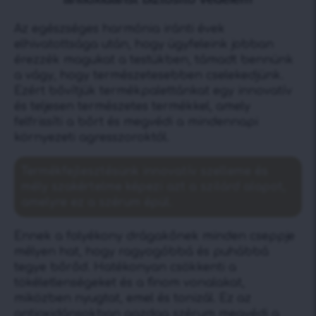
Az egészséges harmónia iránti évek
elhivatottsága után, hogy ügyfeleink jobban
érezzék magukat a testükben, támadt bennünk
a vágy, hogy természetesebben cselekedjünk.
Ezért bővítjük termékpalettánkat egy innovatív
és teljesen természetes termékkel, amely
felfrissíti a bőrt és megvédi a mindennapi
környezeti agresszoroktól.
Termékfejlesztésünk innovatív szelleme és
mély szakértelme képezi azt a szilárd alapot,
amelyre ez a szérum épül.
Ennek a folyékony drágakőnek minden cseppje
mélyen hat, hogy ragyogóbbá és puhábbá
tegye bőrőd. Hatékonyan csökkenti a
tökéletlenségeket és a finom vonalakat,
miközben nyugtat, emel és tonizál. Ez az
antioxidánsokban gazdag szérum megvédi a