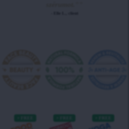
szérumot.""
- Elle L., client