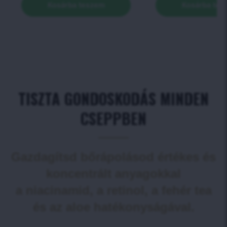
Kosárba teszem
Kosárba tes
TISZTA GONDOSKODÁS MINDEN
CSEPPBEN
Gazdagítsd bőrápolásod értékes és
koncentrált anyagokkal
a niacinamid, a retinol, a fehér tea
és az aloe hatékonyságával.