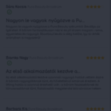
Sára Kocsis
Pure Beauty Arcszérum
Értékelés:
4
/ 5
Nagyon le vagyok nyűgözve a Pu...
Nagyon le vagyok nyűgözve a Pure Beauty szérumtól. Beváltja az
ígéreteit. A bőröm fantasztikusan néz ki és jól érzem magam – sima,
egyenletes és ragyogó. Ráadásul kevés is elég belőle, így ár-érték
arányban is nagyszerű!
Bianka Nagy
Pure Beauty Arcszérum
Értékelés:
5
/ 5
Az első alkalmazástól kezdve a...
Az első alkalmazástól kezdve azonnali ragyogó hatást vettem észre.
A bőröm ragyogóbbnak tűnt, és hihetetlenül simának éreztem. A
lifting hatás is azonnal érezhető volt – a bőröm feszesebbnek és
tónusosabbnak tűnt, fiatalosabb megjelenést kölcsönözve nekem.
Barbara Kis
Pure Beauty Arcszérum