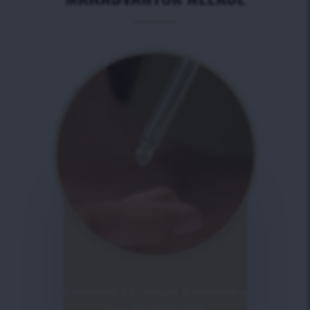
Cseppents 2-3 cseppet a tenyeredbe
vagy az ujjbegyedre.