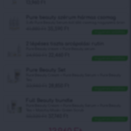
13,960
Ft
Pure beauty szérum hármas csomag
3 db Pure Beauty Serum-ból álló csomag nagyszerű áron
41,880
Ft
35,590
Ft
Ingyenes szállítás
2 lépéses tiszta arcápolási rutin
Pure Beauty cream + Pure Beauty serum
24,950
Ft
22,460
Ft
Ingyenes szállítás
Pure Beauty Set
Pure Beauty Cream + Pure Beauty Serum + Pure Beauty
Tea
33,940
Ft
28,850
Ft
Ingyenes szállítás
Full Beauty bundle
Pure Beauty Cream + Pure Beauty Serum + Pure Beauty
Tea + Matcha Mask+ Green Scrub
50,320
Ft
37,740
Ft
Ingyenes szállítás