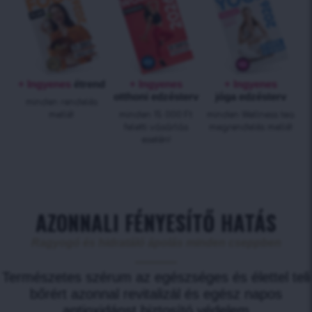
+ Ingyenes
étrend
+ Ingyenes
+ Ingyenes
otthoni edzésterv
jóga edzésterv
minden rendelés
mellé!
minden 15 000 Ft
minden Wellness tea
feletti vásárlás
megrendelés mellé!
esetén!
AZONNALI FÉNYESÍTŐ HATÁS
Ragyogó és hidratáló ápolás minden cseppben
Természetes szérum az egészséges és élettel teli
bőrért azonnal revitalizál és egész napos
antioxidánst biztosító védelem