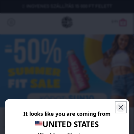
INGYENES SZÁLLÍTÁS 15 000 FT FELETT
0
Ft
0